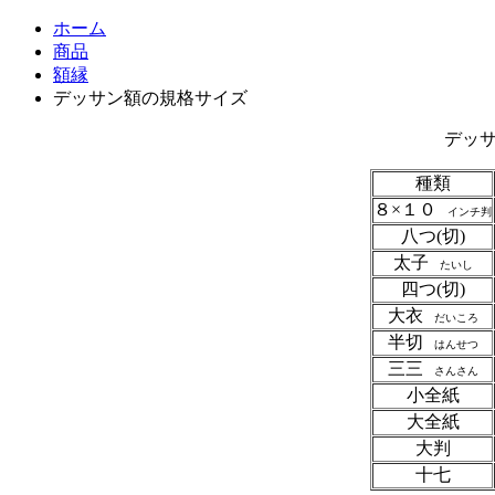
ホーム
商品
額縁
デッサン額の規格サイズ
デッ
種類
８×１０
インチ判
八つ(切)
太子
たいし
四つ(切)
大衣
だいころ
半切
はんせつ
三三
さんさん
小全紙
大全紙
大判
十七