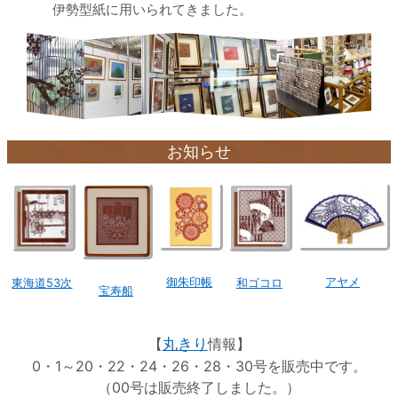
伊勢型紙に用いられてきました。
お知らせ
アヤメ
御朱印帳
東海道53次
和ゴコロ
宝寿船
【
丸きり
情報】
0・1～20・22・24・26・28・30号を販売中です。
（00号は販売終了しました。）