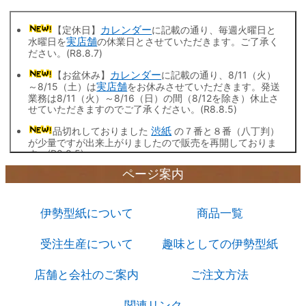
【定休日】
カレンダー
に記載の通り、毎週火曜日と
水曜日を
実店舗
の休業日とさせていただきます。ご了承く
ださい。(R8.8.7)
【お盆休み】
カレンダー
に記載の通り、8/11（火）
～8/15（土）は
実店舗
をお休みさせていただきます。発送
業務は8/11（火）～8/16（日）の間（8/12を除き）休止さ
せていただきますのでご了承ください。(R8.8.5)
品切れしておりました
渋紙
の７番と８番（八丁判）
が少量ですが出来上がりましたので販売を再開しておりま
す。(R8.8.5)
ページ案内
渋紙
と
色渋紙
について価格を改定させていただき
ました。原紙等製造コスト高騰のため、ご理解を賜ります
ようお願い致します。(R8.8.1)
伊勢型紙について
商品一覧
柿渋
の無臭品20リットル（2L入×10本）について価
格を改定させていただきました。(R8.7.15)
受注生産について
趣味としての伊勢型紙
型紙付き図案 東海道五十三次
のページを設けました。
これまでは
図案入り型紙 東海道五十三次
だけでした
店舗と会社のご案内
ご注文方法
が、今後はお選びいただけます。(R8.6.26)
和紙「寒牡丹」
の価格を改定させていただきました。
関連リンク