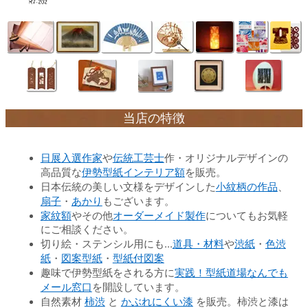
当店の特徴
日展入選作家
伝統工芸士
や
作・オリジナルデザインの
伊勢型紙インテリア額
高品質な
を販売。
小紋柄の作品
日本伝統の美しい文様をデザインした
、
扇子
あかり
・
もございます。
家紋額
オーダーメイド製作
やその他
についてもお気軽
にご相談ください。
道具・材料
渋紙
色渋
切り絵・ステンシル用にも…
や
・
紙
図案型紙
型紙付図案
・
・
実践！型紙道場なんでも
趣味で伊勢型紙をされる方に
メール窓口
を開設しています。
柿渋
かぶれにくい漆
自然素材
と
を販売。柿渋と漆は