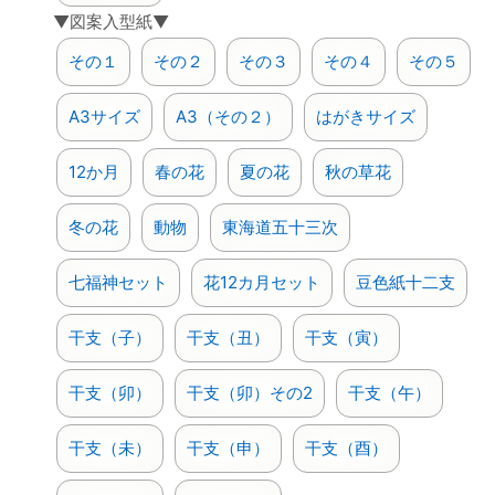
▼図案入型紙▼
その１
その２
その３
その４
その５
A3サイズ
A3（その２）
はがきサイズ
12か月
春の花
夏の花
秋の草花
冬の花
動物
東海道五十三次
七福神セット
花12カ月セット
豆色紙十二支
干支（子）
干支（丑）
干支（寅）
干支（卯）
干支（卯）その2
干支（午）
干支（未）
干支（申）
干支（酉）