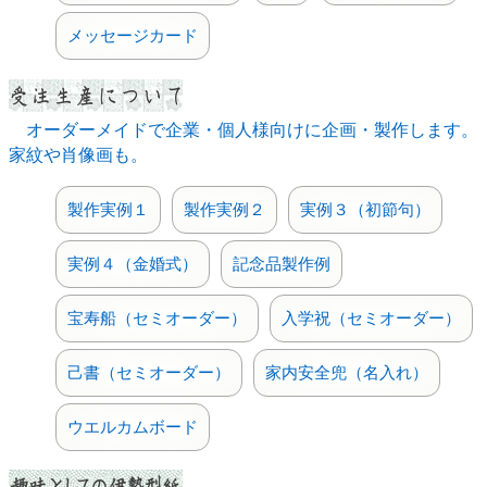
した。(R7.12.16)
メッセージカード
午年（馬）の絵馬飾り
を販売しております。(R7.12.10)
【重要】報道や
佐川急便のサイト
でも告知されておりま
すが、一時的な物量増加に伴いお届けする荷物の遅延が発
生しております。地域差があるようですが、一部お客様に
オーダーメイドで企業・個人様向けに企画・製作します。
はご迷惑をおかけする可能性があり、申し訳ございません
がご了承ください。(R7.12.9)
家紋や肖像画も。
【年末年始】
カレンダー
に記載の通り、12/28（日）～
1/4（日）は実店舗の営業をお休みさせていただきます。
製作実例１
製作実例２
実例３（初節句）
但し12/27（土）は短縮営業（10時～12時30分迄）です。
年始の発送業務開始も1/5（月）からになりますのでご了
承ください。(R7.12.2)
実例４（金婚式）
記念品製作例
午年（馬）の伊勢型紙ポストカード
を新発売しました。
(R7.11.21)
宝寿船（セミオーダー）
入学祝（セミオーダー）
2026年
午（うま）年の干支色紙
の販売ページを公開し
ました。(R7.11.14)
己書（セミオーダー）
家内安全兜（名入れ）
ウエルカムボード