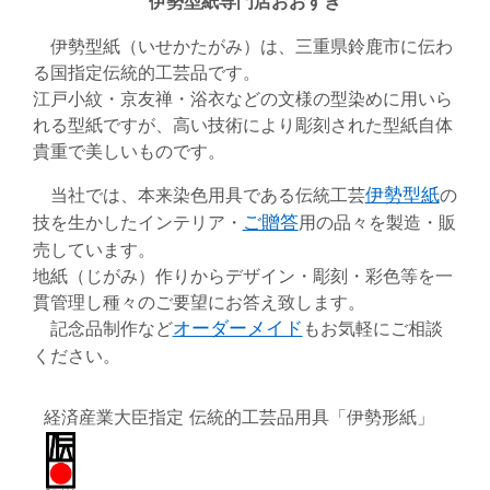
伊勢型紙専門店おおすぎ
伊勢型紙（いせかたがみ）は、三重県鈴鹿市に伝わ
る国指定伝統的工芸品です。
江戸小紋・京友禅・浴衣などの文様の型染めに用いら
れる型紙ですが、高い技術により彫刻された型紙自体
貴重で美しいものです。
当社では、本来染色用具である伝統工芸
伊勢型紙
の
技を生かしたインテリア・
ご贈答
用の品々を製造・販
売しています。
地紙（じがみ）作りからデザイン・彫刻・彩色等を一
貫管理し種々のご要望にお答え致します。
記念品制作など
オーダーメイド
もお気軽にご相談
ください。
経済産業大臣指定 伝統的工芸品用具「伊勢形紙」