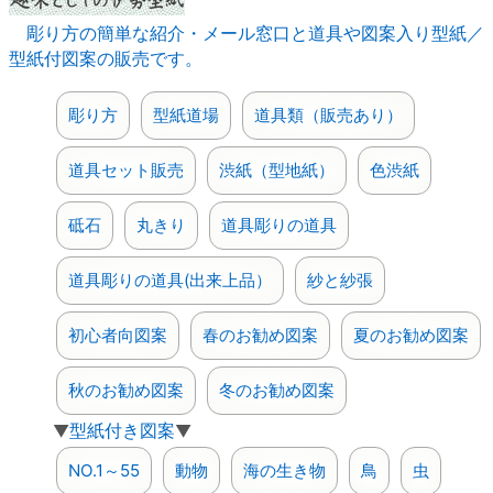
彫り方の簡単な紹介・メール窓口と道具や図案入り型紙／
型紙付図案の販売です。
彫り方
型紙道場
道具類（販売あり）
道具セット販売
渋紙（型地紙）
色渋紙
砥石
丸きり
道具彫りの道具
道具彫りの道具(出来上品）
紗と紗張
初心者向図案
春のお勧め図案
夏のお勧め図案
秋のお勧め図案
冬のお勧め図案
▼
型紙付き図案
▼
NO.1～55
動物
海の生き物
鳥
虫