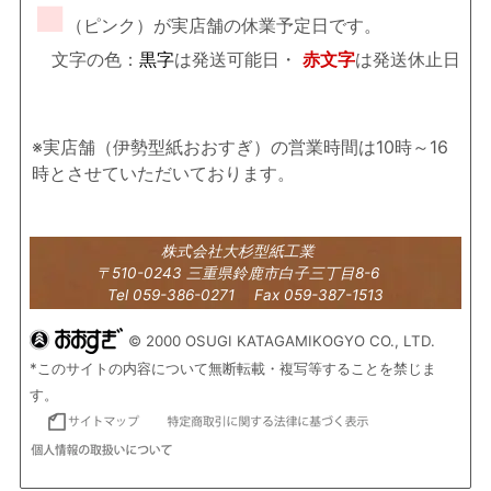
■
（ピンク）が実店舗の休業予定日です。
文字の色：
黒字
は発送可能日・
赤文字
は発送休止日
※実店舗（伊勢型紙おおすぎ）の営業時間は10時～16
時とさせていただいております。
株式会社大杉型紙工業
〒510-0243 三重県鈴鹿市白子三丁目8-6
Tel 059-386-0271 Fax 059-387-1513
© 2000 OSUGI KATAGAMIKOGYO CO., LTD.
*このサイトの内容について無断転載・複写等することを禁じま
す。