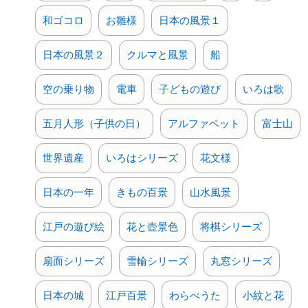
和ゴコロ
お雛様
日本の風景１
日本の風景２
クルマと風景
船
空の乗り物
電車
子どもの遊び
いろは歌
五月人形（子供の日）
アルファベット
富士山
世界遺産
いろはシリーズ
花文様
日本の一年
きもの百景
山水風景
江戸の遊び絵
花と壺景色
将棋シリーズ
扇面シリーズ
雪輪シリーズ
丸窓シリーズ
日本の城
江戸百景
わらべうた
小紋と花