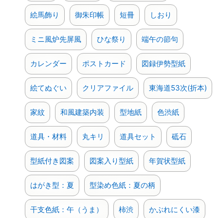
色紙サイズの図案（
型紙付き図案
と図案入り型紙）につき
まして、価格を一律1,100円に改定させていただだきまし
絵馬飾り
御朱印帳
短冊
しおり
た。例外として2,200円の図案は据置きです。ご理解を賜
りますようお願い致します。(R8.4.1)
ミニ風炉先屏風
ひな祭り
端午の節句
品切れしておりました
丸キリ 15号
の販売を再開しまし
た。(R8.3.6)
カレンダー
ポストカード
図録伊勢型紙
テレビ番組
新美の巨人たち
にて
「久保修 すばらしき切
り絵の世界×若月佑美」
が放送されます。当社の渋紙製造
についても触れていただけますので、ご覧ください。テレ
絵てぬぐい
クリアファイル
東海道53次(折本)
ビ東京系列は3月7日(土) 22時00分～22時30分。
BSテレ
東や地方局はそれぞれ
異なります。(R8.3.1)
家紋
和風建築内装
型地紙
色渋紙
品切れしておりました
扇子「アヤメ」
、
ちどりうちわ
「蝶」（彩色）
、
ちどりうちわ「野菊」（彩色）
の販
売を再開しております。(R8.2.27)
道具・材料
丸キリ
道具セット
砥石
品切れしておりました
色渋紙
の黒（八丁判）が出来上が
りましたので、販売を再開しました。(R8.2.27)
型紙付き図案
図案入り型紙
年賀状型紙
伊勢型紙技術保存会主催の
伊勢型紙展「型とふれあう」
が開催されます。3/6（金）～8（日）9:00～17:00（8日
は15:00まで）ハヤシユナイテッド文化ホール鈴鹿。入場
はがき型：夏
型染め色紙：夏の柄
無料です。(R8.2.18)
型紙付き図案「こよみだより」午（うま）年の
はがきサ
干支色紙：午（うま）
柿渋
かぶれにくい漆
イズ図案
と
はがき用×12ヵ月分図案（A3）
を掲載しま