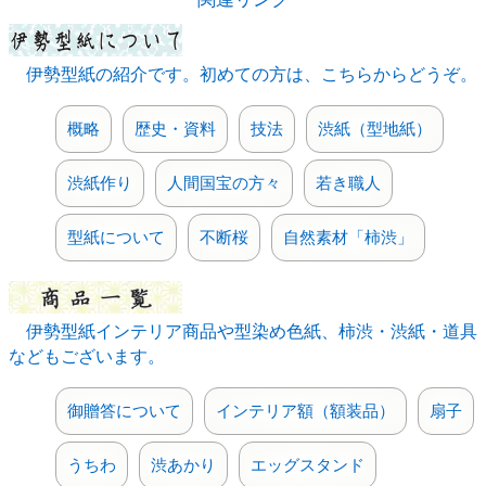
(R8.6.21)
セミオーダーでお作りする
インテリア額「宝寿船」
の価
格を改定させていただきました。寿・宝・社章・家紋 の4
伊勢型紙の紹介です。初めての方は、こちらからどうぞ。
タイプございます。(R8.5.27)
色紙額
について
色紙額A（木製）
・
色紙額B（木製）
・
色紙額C（木製）
・
プラスチック色紙額
それぞれの価格
概略
歴史・資料
技法
渋紙（型地紙）
を改定させていただきます。(R8.5.27)
型紙付き図案 和ゴコロ
の新作13点（和ゴコロ-28～40）
渋紙作り
人間国宝の方々
若き職人
を追加掲載しました。(R8.5.4)
柿渋
の
（臭いのある）通常品
の価格を改定させていただ
型紙について
不断桜
自然素材「柿渋」
きます。2019年消費税率引き上げ以来の値上げとなります
がご了承ください。(R8.5.1)
伊勢型紙御朱印帳
の新商品「和傘に花尽くし」「蝶に和
傘」を掲載しました。(R8.4.28)
伊勢型紙インテリア商品や型染め色紙、柿渋・渋紙・道具
【GW連休】
カレンダー
に記載の通り、5/5（火）～
などもございます。
5/6（水）を
実店舗
の休業とさせていただきます。発送業
務も5/3（日）～5/6（金）は休止させていただきますので
ご了承ください。(R8.4.14)
御贈答について
インテリア額（額装品）
扇子
型紙付き図案 和ゴコロ
に新作11点を掲載しました。
(R8.4.2)
うちわ
渋あかり
エッグスタンド