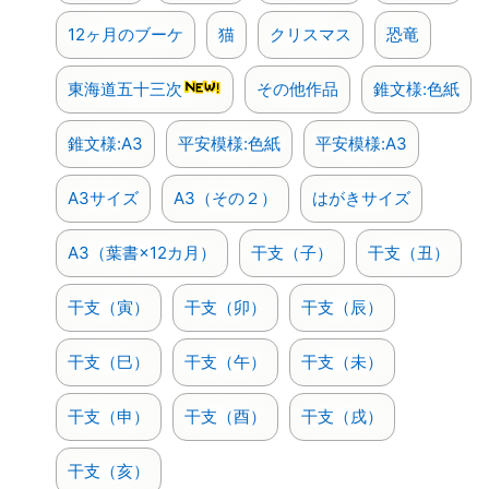
12ヶ月のブーケ
猫
クリスマス
恐竜
東海道五十三次
その他作品
錐文様:色紙
錐文様:A3
平安模様:色紙
平安模様:A3
A3サイズ
A3（その２）
はがきサイズ
A3（葉書×12カ月）
干支（子）
干支（丑）
干支（寅）
干支（卯）
干支（辰）
干支（巳）
干支（午）
干支（未）
干支（申）
干支（酉）
干支（戌）
干支（亥）