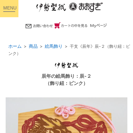
toggle
navigation
ホーム
商品
絵馬飾り
干支《辰年》辰-２（飾り紐：ピ
ンク）
辰年の絵馬飾り：辰-２
（飾り紐：ピンク）