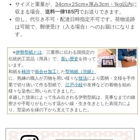
サイズと重量が、
34cm×25cm×厚み3cm・1kg以内
に
収まる場合、
送料一律185円
でお送りできます。
但し、代引き不可・配達日時指定不可です。荷物追跡
は可能で、郵便受け（入る場合）へのお届けになりま
す。
伊勢型紙とは
※
、三重県に伝わる国指定の
長い歴史
伝統的工芸品（用具）で、
を持って
います。
柿渋
張合せ加工
型地紙（渋紙）
和紙を
で
した
技法
に、熟練の職人が刃物を用い様々な
により図柄・文様を手作
江戸小紋
業で切り抜いて作る型紙で、
や友禅などの着物を始め
様々な染色に用いられてきました。
卓越した技術によって生み出される伊勢型紙は、見事なまでの緻
密さや手彫りがもたらす温かい線・生き生きとした表現力によ
り、型染めを縁の下から支えてきました。