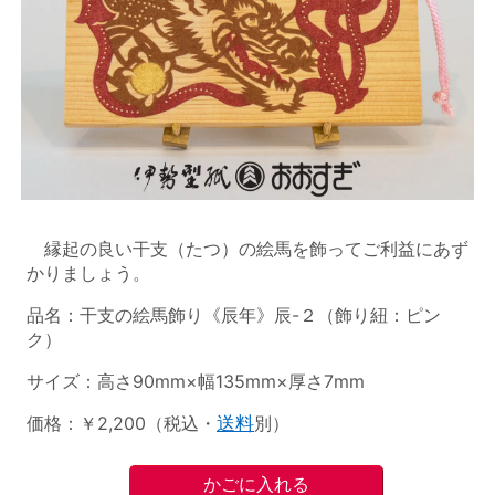
縁起の良い干支（たつ）の絵馬を飾ってご利益にあず
かりましょう。
品名：干支の絵馬飾り《辰年》辰-２（飾り紐：ピン
ク）
サイズ：高さ90mm×幅135mm×厚さ7mm
価格：￥2,200（税込・
送料
別）