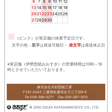
6
7
8
9
10
11
12
13
14
15
16
17
18
19
20
21
22
23
24
25
26
27
28
29
30
■
（ピンク）が実店舗の休業予定日です。
文字の色：
黒字
は発送可能日・
赤文字
は発送休止日
※実店舗（伊勢型紙おおすぎ）の営業時間は10時～16
時とさせていただいております。
株式会社大杉型紙工業
〒510-0243 三重県鈴鹿市白子三丁目8-6
Tel 059-386-0271 Fax 059-387-1513
© 2000 OSUGI KATAGAMIKOGYO CO., LTD.