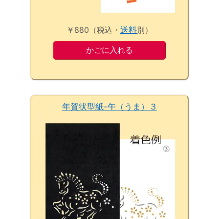
￥880（税込・
送料
別）
年賀状型紙-午（うま）３