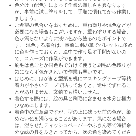
色分け（配色）によって作業の難しさも異なります
が、事前に試し塗りをして、手順に慣れてから作業し
ましょう。
ご希望の色合いを出すために、重ね塗りや混色などが
必要になる場合もございますが、重ね塗りする場合、
色が濁らないように淡い色から塗るのもポイントで
す。 混色する場合は、事前に別の筆でパレットに多め
に色を作っておくと、途中で作り足す手間がないの
で、スムーズに作業ができます。
刷毛は色ごとか同色系で分けて使うと刷毛の色残りが
気にならず色がきれいで作業も早いです。
はじめに、はがきと型紙を机にマスキングテープ等粘
着力が小さいテープで貼っておくと、途中でずれるこ
とがありません。文鎮でも構いません。
着色する際には、絵の具と刷毛に含ませる水分は極力
少なめにします。
着色中の注意点ですが、型の上に残った前の色が、染
めたい色を濁らせることがあります。気になる場合
は、湿らせたティッシュペーパーやふきん等で時折余
分な絵の具をふきとってから、次の色を染めてくださ