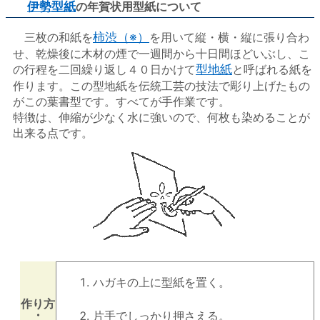
伊勢型紙
の年賀状用型紙について
三枚の和紙を
柿渋（※）
を用いて縦・横・縦に張り合わ
せ、乾燥後に木材の煙で一週間から十日間ほどいぶし、こ
の行程を二回繰り返し４０日かけて
型地紙
と呼ばれる紙を
作ります。この型地紙を伝統工芸の技法で彫り上げたもの
がこの葉書型です。すべてが手作業です。
特徴は、伸縮が少なく水に強いので、何枚も染めることが
出来る点です。
ハガキの上に型紙を置く。
作り方
・
片手でしっかり押さえる。