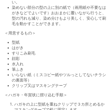
い。
染めない部分の型の上に別の紙で（画用紙や不要なは
がきなどでよいです）おおまかに覆いながら行うと、
型の汚れも減り、染め分けもより美しく、安心して刷
毛を動かすことができます。
＜用意するもの＞
型紙
はがき
すりこみ刷毛
顔彩
水入れ
筆ふき
いらない紙（ミスコピー紙やツルっとしてないチラシ
の裏面等）
クリップ又はマスキングテープ
＜ハガキ・年賀状に摺り込む手順＞
ハガキの上に型紙を重ねクリップで３カ所とめるか
マスキングテープで机に固定します。