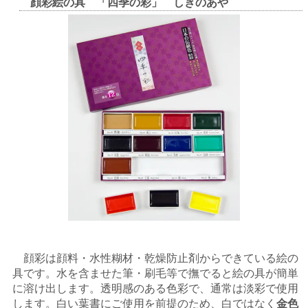
顔彩絵の具 「四季の彩」 しきのあや
顔彩は顔料・水性糊材・乾燥防止剤からできている絵の
具です。水を含ませた筆・刷毛等で撫でると絵の具が簡単
に溶け出します。透明感のある色彩で、通常は淡彩で使用
します。白い葉書にご使用を前提のため、白ではなく
金色