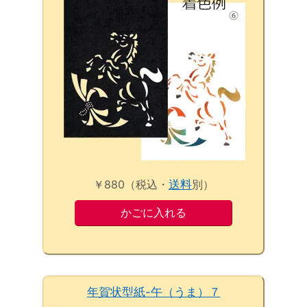
￥880（税込・
送料
別）
年賀状型紙-午（うま）７