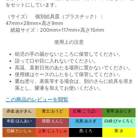
をセットにしています。
（サイズ） 個別絵具皿（プラスチック）：
47mm×28mm×高さ9mm
紙箱サイズ：200mm×117mm×高さ15mm
使用上の注意
幼児の手の届かないところに保管してください。
誤って口や目に入れないでください。
高温、直射日光のあたる場所に置かないでください。
使用後はケースのふたをして保管してください。
重ね塗り、表装等する場合は、別のさらに絵具を溶き
落とし、膠液を加えてお使いください。
この商品のレビューを閲覧
赤金:あかきん
黄土:おうど
紅梅:こうばい
青草:あおくさ
本藍:ほんあい
臙脂:えんじ
浅葱:あさぎ
白緑:びゃくろく
岱赭:たいしゃ
上朱:じょうしゅ
黒:くろ
黄:き