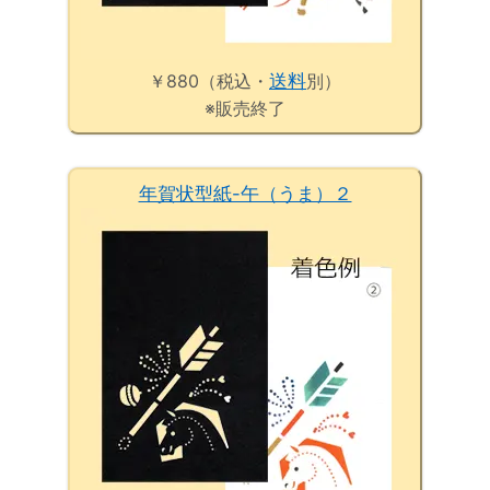
￥880（税込・
送料
別）
※販売終了
年賀状型紙-午（うま）２