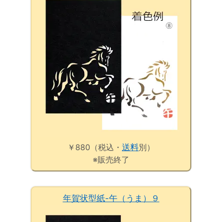
￥880（税込・
送料
別）
※販売終了
年賀状型紙-午（うま）９