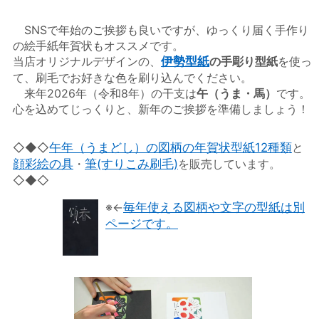
SNSで年始のご挨拶も良いですが、ゆっくり届く手作り
の絵手紙年賀状もオススメです。
当店オリジナルデザインの、
伊勢型紙
の手彫り型紙
を使っ
て、刷毛でお好きな色を刷り込んでください。
来年2026年（令和8年）の干支は
午（うま・馬）
です。
心を込めてじっくりと、新年のご挨拶を準備しましょう！
◇◆◇
午年（うまどし）の図柄の年賀状型紙12種類
と
顔彩絵の具
・
筆(すりこみ刷毛)
を販売しています。
◇◆◇
※
←
毎年使える図柄や文字の型紙は別
ページです。