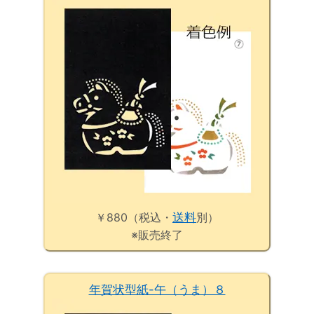
￥880（税込・
送料
別）
※販売終了
年賀状型紙-午（うま）８