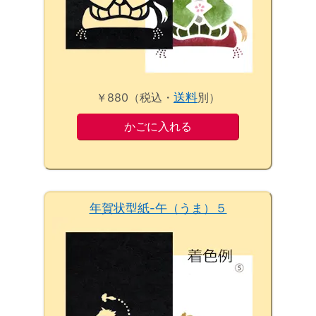
￥880（税込・
送料
別）
年賀状型紙-午（うま）５