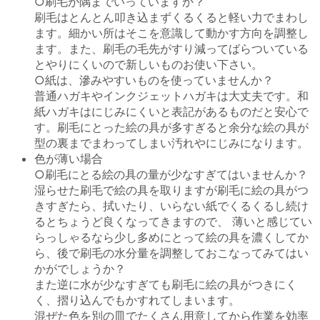
○刷毛が隅までいっていますか？
刷毛はとんとん叩き込まずくるくると軽い力でまわし
ます。細かい所はそこを意識して動かす方向を調整し
ます。また、刷毛の毛先がすり減ってばらついている
とやりにくいので新しいものお使い下さい。
○紙は、滲みやすいものを使っていませんか？
普通ハガキやインクジェットハガキは大丈夫です。和
紙ハガキはにじみにくいと表記があるものだと安心で
す。刷毛にとった絵の具が多すぎると余分な絵の具が
型の裏までまわってしまい汚れやにじみになります。
色が薄い場合
○刷毛にとる絵の具の量が少なすぎてはいませんか？
湿らせた刷毛で絵の具を取りますが刷毛に絵の具がつ
きすぎたら、拭いたり、いらない紙でくるくるし続け
るとちょうど良くなってきますので、 薄いと感じてい
らっしゃるなら少し多めにとって絵の具を濃くしてか
ら、後で刷毛の水分量を調整しておこなってみてはい
かがでしょうか？
また逆に水が少なすぎても刷毛に絵の具がつきにく
く、摺り込んでもかすれてしまいます。
混ぜた色を別の皿でたくさん用意してから作業を効率