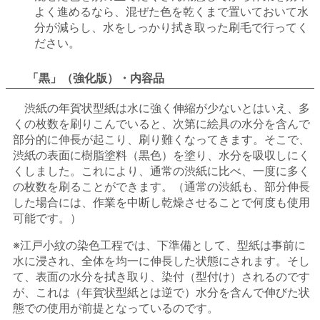
よく進めるなら、混ぜた色を乾くまで置いておいて水
分が減らし、水をしっかり拭き取った刷毛で行ってく
ださい。
「黒」（強化版）・内容品
渋紙の年賀状型紙は水に強く伸縮が少ないとはいえ、多
くの枚数を刷りこんでいると、次第に絵具の水分を含んで
部分的に伸長が起こり、刷り難くなってきます。そこで、
渋紙の表面に樹脂塗料（黒色）を塗り、水分を吸収しにく
くしました。これにより、通常の渋紙に比べ、一度に多く
の枚数を刷ることができます。（通常の渋紙も、部分伸長
した場合には、作業を中断し乾燥させることで何度も使用
可能です。）
※江戸小紋の染色工程では、下準備として、型紙は事前に
水に浸され、全体を均一に伸長した状態にされます。そし
て、表面の水分を拭き取り、染付（型付け）されるのです
が、これは（年賀状型紙とは逆で）水分を含んで伸びた状
態での使用が前提となっているのです。