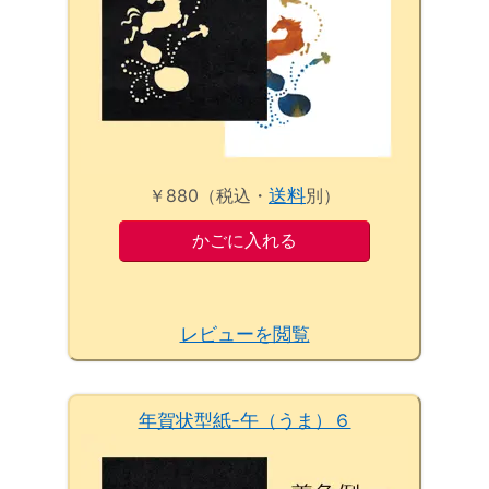
￥880（税込・
送料
別）
レビューを閲覧
年賀状型紙-午（うま）６