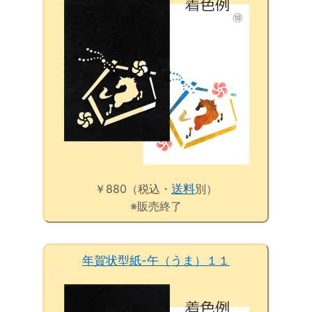
￥880（税込・
送料
別）
※販売終了
年賀状型紙-午（うま）１１