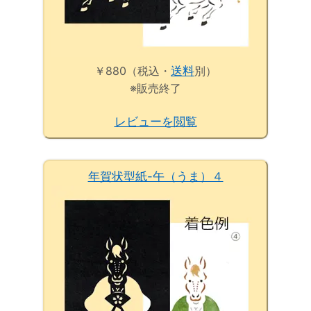
￥880（税込・
送料
別）
※販売終了
レビューを閲覧
年賀状型紙-午（うま）４