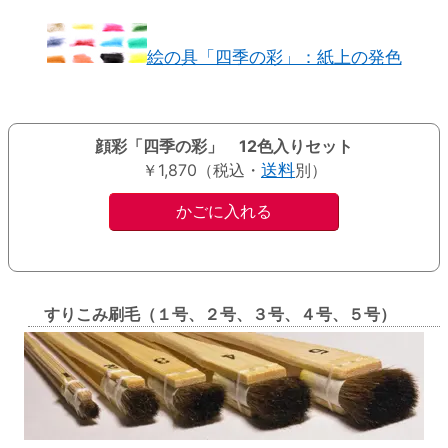
絵の具「四季の彩」：紙上の発色
顔彩「四季の彩」 12色入りセット
￥1,870（税込・
送料
別）
すりこみ刷毛（１号、２号、３号、４号、５号）