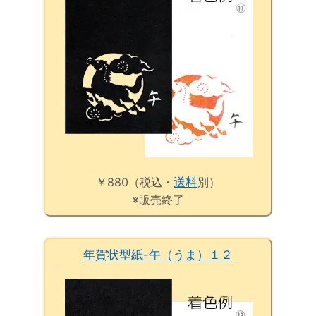
￥880（税込・
送料
別）
※販売終了
年賀状型紙-午（うま）１２