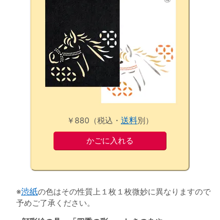
￥880（税込・
送料
別）
※
渋紙
の色はその性質上１枚１枚微妙に異なりますので
予めご了承ください。