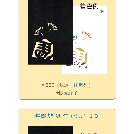
￥880（税込・
送料
別）
※販売終了
年賀状型紙-午（うま）１０