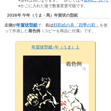
※送料は別になります。 詳しくは→
送料について
※かごに入れた後で数量変更可能です。
2026年 午年（うま・馬）年賀状の型紙
左側が
年賀状型紙
で、
右は
顔彩絵の具「四季の彩」
を使
って作成した
着色例
（コピーを商品に付属）です。
年賀状型紙-午（うま）１