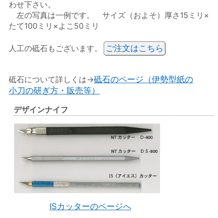
わせ下さい。
左の写真は一例です。 サイズ（およそ）厚さ15ミリ×
たて100ミリ×よこ50ミリ
人工の砥石もございます。
ご注文はこちら
砥石について詳しくは→
砥石のページ（伊勢型紙の
小刀の研ぎ方・販売等）
デザインナイフ
ISカッターのページへ