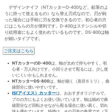
デザインナイフ（NTカッターD-400など、鉛筆のよ
うに持って使えるもの）なら替え刃式なので、刃が鈍
った場合には手軽に刃を交換できるので、初心者の方
にはこちらの方が便利です。D-400はステンシルや切
り絵用途にもよく使われているものです。DS-800は軸
が細いタイプです。
ご注文はこちら
NTカッターのD-400
は、軸が太めで持ちやすく、初
心者・万人向けです。小回りさせて彫るには、少し使
いにくいかもしれません。
NTカッターDS-800
は、軸が細く（直径６ミリ）、曲
線部分に使いやすいです。
IS(アイエス）カッター
は、おおすぎオリジナルで、
プロの方にもよくお使い頂いています。軸は細めで曲
線部分など回転させながら彫る場合に使い易く、切れ
味も優れています。特徴は、その刃先の角度です（下