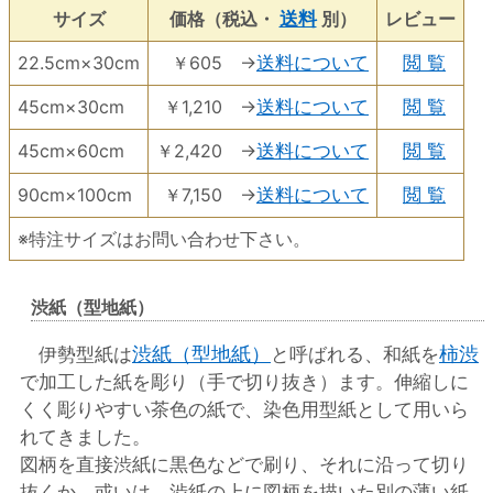
サイズ
価格（税込・
送料
別）
レビュー
22.5cm×30cm
￥605 →
送料について
閲 覧
45cm×30cm
￥1,210 →
送料について
閲 覧
45cm×60cm
￥2,420 →
送料について
閲 覧
90cm×100cm
￥7,150 →
送料について
閲 覧
※特注サイズはお問い合わせ下さい。
渋紙（型地紙）
渋紙（型地紙）
柿渋
伊勢型紙は
と呼ばれる、和紙を
で加工した紙を彫り（手で切り抜き）ます。伸縮しに
くく彫りやすい茶色の紙で、染色用型紙として用いら
れてきました。
図柄を直接渋紙に黒色などで刷り、それに沿って切り
抜くか、或いは、渋紙の上に図柄を描いた別の薄い紙