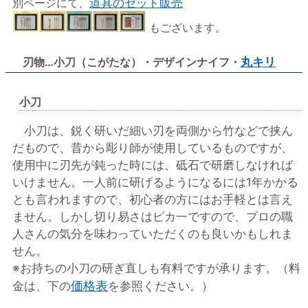
別ページにて、
道具のセット販売
もございます。
刃物…小刀（こがたな）・デザインナイフ・
丸キリ
小刀
小刀は、鋭く研いだ細い刃を両側から竹などで挟ん
だもので、昔から彫り師が使用しているものですが、
使用中に刃先が鈍った時には、砥石で研磨しなければ
いけません。一人前に研げるようになるには1年かかる
とも言われますので、初心者の方にはお手軽とは言え
ません。しかし切り易さはピカ一ですので、プロの職
人さんの気分を味わっていただくのも良いかもしれま
せん。
※お持ちの小刀の研ぎ直しも有料ですが承ります。（料
価格表
金は、下の
を参照ください。）