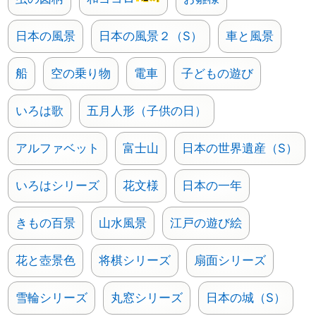
日本の風景
日本の風景２（S）
車と風景
船
空の乗り物
電車
子どもの遊び
いろは歌
五月人形（子供の日）
アルファベット
富士山
日本の世界遺産（S）
いろはシリーズ
花文様
日本の一年
きもの百景
山水風景
江戸の遊び絵
花と壺景色
将棋シリーズ
扇面シリーズ
雪輪シリーズ
丸窓シリーズ
日本の城（S）