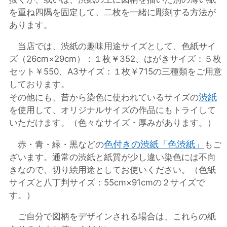
を重ね四隅を固定して、二枚を一緒に彫刻する方法が
あります。
当店では、渋紙の趣味用途サイズとして、色紙サイ
ズ（26cm×29cm）：１枚￥352、はがきサイズ：５枚
セット￥550、A3サイズ：１枚￥715の三種類をご用意
しております。
渋紙
その他にも、昔から染色に使われているサイズの
を使用して、オリジナルサイズの作品にもトライして
いただけます。（色々なサイズ・厚みがあります。）
色付きの渋紙「色渋紙」
赤・青・緑・黒などの
もご
ざいます。通常の渋紙と紙質が少し違い染色には不向
きなので、切り絵用途としてお使いください。（色紙
サイズと八丁判サイズ：55cm×91cmの２サイズで
す。）
ご自分で図柄をデザインされる場合は、これらの紙