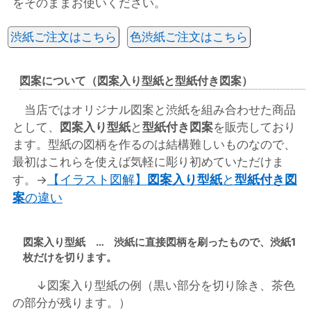
をそのままお使いください。
渋紙ご注文はこちら
色渋紙ご注文はこちら
図案について（図案入り型紙と型紙付き図案）
当店ではオリジナル図案と渋紙を組み合わせた商品
として、
図案入り型紙
と
型紙付き図案
を販売しており
ます。型紙の図柄を作るのは結構難しいものなので、
最初はこれらを使えば気軽に彫り初めていただけま
【イラスト図解】
図案入り型紙
と
型紙付き図
す。→
案
の違い
図案入り型紙 … 渋紙に直接図柄を刷ったもので、渋紙1
枚だけを切ります。
↓図案入り型紙の例（黒い部分を切り除き、茶色
の部分が残ります。）