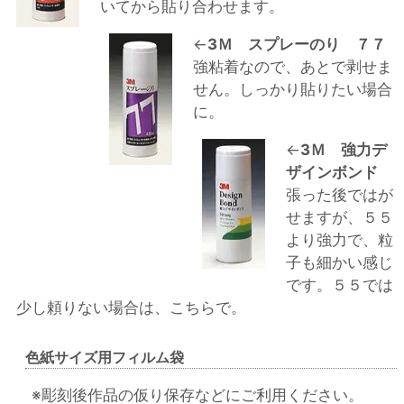
いてから貼り合わせます。
←
3Ｍ スプレーのり ７７
強粘着なので、あとで剥せま
せん。しっかり貼りたい場合
に。
←
3Ｍ 強力デ
ザインボンド
張った後ではが
せますが、５５
より強力で、粒
子も細かい感じ
です。５５では
少し頼りない場合は、こちらで。
色紙サイズ用フィルム袋
※彫刻後作品の仮り保存などにご利用ください。