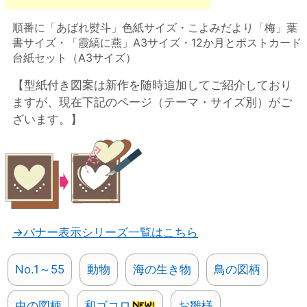
順番に「あばれ熨斗」色紙サイズ・こよみだより「梅」葉
書サイズ・「霞縞に燕」A3サイズ・12か月とポストカード
台紙セット（A3サイズ）
【型紙付き図案は新作を随時追加してご紹介しており
ますが、現在下記のページ（テーマ・サイズ別）がご
ざいます。】
→バナー表示シリーズ一覧はこちら
No.1～55
動物
海の生き物
鳥の図柄
虫の図柄
和ゴコロ
お雛様