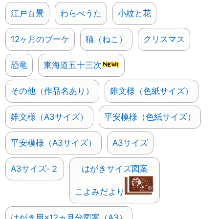
江戸百景
わらべうた
小紋と花
12ヶ月のブーケ
猫（ねこ）
クリスマス
恐竜
東海道五十三次
その他（作品名あり）
錐文様（色紙サイズ）
錐文様（A3サイズ）
平安模様（色紙サイズ）
平安模様（A3サイズ）
A3サイズ
A3サイズ-２
はがきサイズ図案
こよみだより
はがき用×12ヵ月分図案（A3）