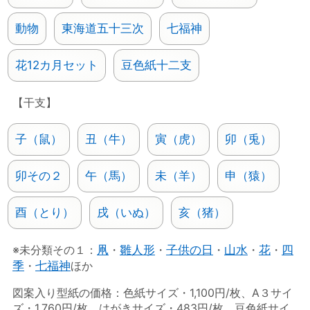
動物
東海道五十三次
七福神
花12カ月セット
豆色紙十二支
【干支】
子（鼠）
丑（牛）
寅（虎）
卯（兎）
卯その２
午（馬）
未（羊）
申（猿）
酉（とり）
戌（いぬ）
亥（猪）
※未分類その１：
凧
・
雛人形
・
子供の日
・
山水
・
花
・
四
季
・
七福神
ほか
図案入り型紙の価格：色紙サイズ・1,100円/枚、A３サイ
ズ・1,760円/枚、はがきサイズ・483円/枚、豆色紙サイ