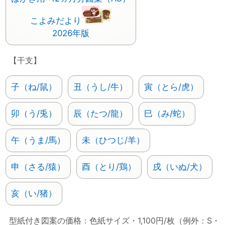
こよみだより
2026年版
【干支】
子（ね/鼠）
丑（うし/牛）
寅（とら/虎）
卯（う/兎）
辰（たつ/龍）
巳（み/蛇）
午（うま/馬）
未（ひつじ/羊）
申（さる/猿）
酉（とり/鶏）
戌（いぬ/犬）
亥（い/猪）
型紙付き図案の価格：色紙サイズ・1,100円/枚（例外：S・