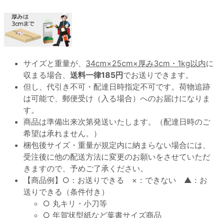
サイズと重量が、
34cm×25cm×厚み3cm・1kg以内
に
収まる場合、
送料一律185円
でお送りできます。
但し、代引き不可・配達日時指定不可です。荷物追跡
は可能で、郵便受け（入る場合）へのお届けになりま
す。
商品は準備出来次第発送いたします。（配達日時のご
希望は承れません。）
梱包後サイズ・重量が規定内に納まらない場合には、
受注後に他の配送方法に変更のお願いをさせていただ
きますので、予めご了承ください。
【商品例】○：お送りできる ×：できない ▲：お
送りできる（条件付き）
○ 丸キリ・小刀等
○ 年賀状型紙など葉書サイズ商品