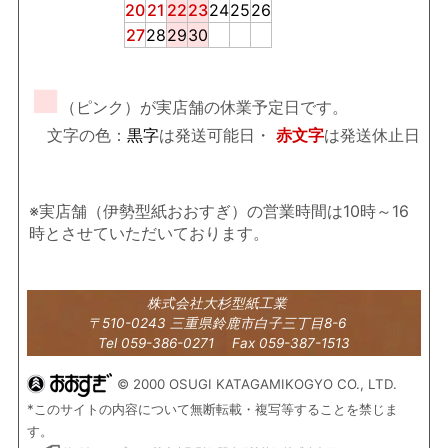
20
21
22
23
24
25
26
27
28
29
30
■
（ピンク）が実店舗の休業予定日です。
文字の色：
黒字
は発送可能日・
赤文字
は発送休止日
※実店舗（伊勢型紙おおすぎ）の営業時間は10時～16
時とさせていただいております。
株式会社大杉型紙工業
〒510-0243 三重県鈴鹿市白子三丁目8-6
Tel 059-386-0271 Fax 059-387-1513
© 2000 OSUGI KATAGAMIKOGYO CO., LTD.
*このサイトの内容について無断転載・複写等することを禁じま
す。