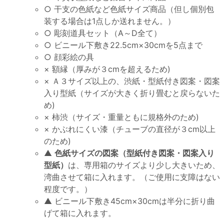
○ 干支の色紙など色紙サイズ商品（但し個別包
装する場合は1点しか送れません。）
○ 彫刻道具セット（A～D全て）
○ ビニール下敷き22.5cm×30cmを5点まで
○ 顔彩絵の具
× 額縁（厚みが３cmを超えるため)
× Ａ３サイズ以上の、渋紙・型紙付き図案・図案
入り型紙（サイズが大きく折り畳むと戻らないた
め)
× 柿渋（サイズ・重量ともに規格外のため)
× かぶれにくい漆（チューブの直径が３cm以上
のため)
▲
色紙サイズの図案（型紙付き図案・図案入り
型紙）
は、専用箱のサイズより少し大きいため、
湾曲させて箱に入れます。（ご使用に支障はない
程度です。）
▲ ビニール下敷き45cm×30cmは半分に折り曲
げて箱に入れます。