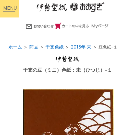
toggle
navigation
ホーム
商品
干支色紙
2015年 未
豆色紙-１
干支の豆（ミニ）色紙：未（ひつじ）-１