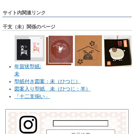
サイト内関連リンク
干支（未）関係のページ
年賀状型紙:
未
型紙付き図案：未（ひつじ）
図案入り型紙 未（ひつじ：羊）
「十二支揃い」