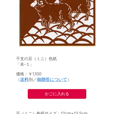
干支の豆（ミニ）色紙
「未-１」
価格：￥1,100
（
送料
別／
御贈答について
）
豆（ミニ）色紙サイズ：12cm×13.5cm