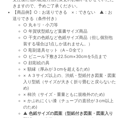
きますので、予めご了承ください。
【商品例】○：お送りできる ×：できない ▲：お
送りできる（条件付き）
○ 丸キリ・小刀等
○ 年賀状型紙など葉書サイズ商品
○ 干支の色紙など色紙サイズ商品（但し個別包
装する場合は1点しか送れません。）
○ 彫刻道具セット（A～D全て）
○ ビニール下敷き22.5cm×30cmを5点まで
○ 顔彩絵の具
× 額縁（厚みが３cmを超えるため)
× Ａ３サイズ以上の、渋紙・型紙付き図案・図案
入り型紙（サイズが大きく折り畳むと戻らないた
め)
× 柿渋（サイズ・重量ともに規格外のため)
× かぶれにくい漆（チューブの直径が３cm以上
のため)
▲
色紙サイズの図案（型紙付き図案・図案入り