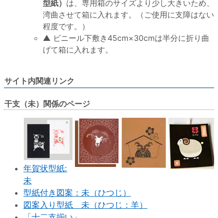
型紙）
は、専用箱のサイズより少し大きいため、
湾曲させて箱に入れます。（ご使用に支障はない
程度です。）
▲ ビニール下敷き45cm×30cmは半分に折り曲
げて箱に入れます。
サイト内関連リンク
干支（未）関係のページ
年賀状型紙:
未
型紙付き図案：未（ひつじ）
図案入り型紙 未（ひつじ：羊）
「十二支揃い」