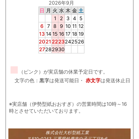
2026年9月
日
月
火
水
木
金
土
1
2
3
4
5
6
7
8
9
10
11
12
13
14
15
16
17
18
19
20
21
22
23
24
25
26
27
28
29
30
■
（ピンク）が実店舗の休業予定日です。
文字の色：
黒字
は発送可能日・
赤文字
は発送休止日
※実店舗（伊勢型紙おおすぎ）の営業時間は10時～16
時とさせていただいております。
株式会社大杉型紙工業
〒510-0243 三重県鈴鹿市白子三丁目8-6