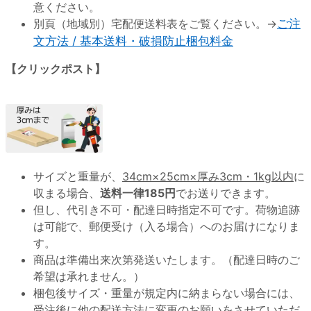
意ください。
別頁（地域別）宅配便送料表をご覧ください。→
ご注
文方法 / 基本送料・破損防止梱包料金
【クリックポスト】
サイズと重量が、
34cm×25cm×厚み3cm・1kg以内
に
収まる場合、
送料一律185円
でお送りできます。
但し、代引き不可・配達日時指定不可です。荷物追跡
は可能で、郵便受け（入る場合）へのお届けになりま
す。
商品は準備出来次第発送いたします。（配達日時のご
希望は承れません。）
梱包後サイズ・重量が規定内に納まらない場合には、
受注後に他の配送方法に変更のお願いをさせていただ