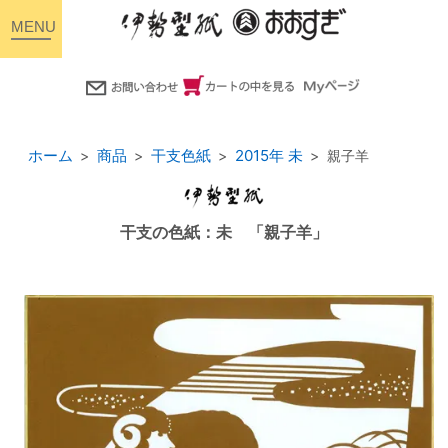
toggle
navigation
ホーム
商品
干支色紙
2015年 未
親子羊
干支の色紙：未 「親子羊」