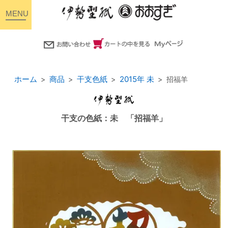
toggle
navigation
ホーム
商品
干支色紙
2015年 未
招福羊
干支の色紙：未 「招福羊」