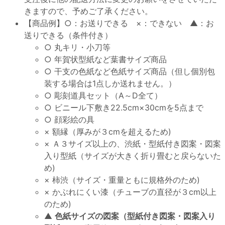
きますので、予めご了承ください。
【商品例】○：お送りできる ×：できない ▲：お
送りできる（条件付き）
○ 丸キリ・小刀等
○ 年賀状型紙など葉書サイズ商品
○ 干支の色紙など色紙サイズ商品（但し個別包
装する場合は1点しか送れません。）
○ 彫刻道具セット（A～D全て）
○ ビニール下敷き22.5cm×30cmを5点まで
○ 顔彩絵の具
× 額縁（厚みが３cmを超えるため)
× Ａ３サイズ以上の、渋紙・型紙付き図案・図案
入り型紙（サイズが大きく折り畳むと戻らないた
め)
× 柿渋（サイズ・重量ともに規格外のため)
× かぶれにくい漆（チューブの直径が３cm以上
のため)
▲
色紙サイズの図案（型紙付き図案・図案入り