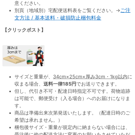
意ください。
別頁（地域別）宅配便送料表をご覧ください。→
ご注
文方法 / 基本送料・破損防止梱包料金
【クリックポスト】
サイズと重量が、
34cm×25cm×厚み3cm・1kg以内
に
収まる場合、
送料一律185円
でお送りできます。
但し、代引き不可・配達日時指定不可です。荷物追跡
は可能で、郵便受け（入る場合）へのお届けになりま
す。
商品は準備出来次第発送いたします。（配達日時のご
希望は承れません。）
梱包後サイズ・重量が規定内に納まらない場合には、
受注後に他の配送方法に変更のお願いをさせていただ