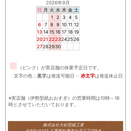
2026年9月
日
月
火
水
木
金
土
1
2
3
4
5
6
7
8
9
10
11
12
13
14
15
16
17
18
19
20
21
22
23
24
25
26
27
28
29
30
■
（ピンク）が実店舗の休業予定日です。
文字の色：
黒字
は発送可能日・
赤文字
は発送休止日
※実店舗（伊勢型紙おおすぎ）の営業時間は10時～16
時とさせていただいております。
株式会社大杉型紙工業
〒510-0243 三重県鈴鹿市白子三丁目8-6