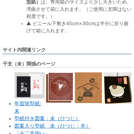
型紙）
は、専用箱のサイズより少し大きいため、
湾曲させて箱に入れます。（ご使用に支障はない
程度です。）
▲ ビニール下敷き45cm×30cmは半分に折り曲
げて箱に入れます。
サイト内関連リンク
干支（未）関係のページ
年賀状型紙:
未
型紙付き図案：未（ひつじ）
図案入り型紙 未（ひつじ：羊）
「十二支揃い」