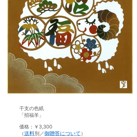
干支の色紙
「招福羊」
価格：￥3,300
（
送料
別／
御贈答について
）