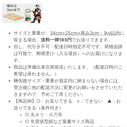
サイズと重量が、
34cm×25cm×厚み3cm・1kg以内
に
収まる場合、
送料一律185円
でお送りできます。
但し、代引き不可・配達日時指定不可です。荷物追跡
は可能で、郵便受け（入る場合）へのお届けになりま
す。
商品は準備出来次第発送いたします。（配達日時のご
希望は承れません。）
梱包後サイズ・重量が規定内に納まらない場合には、
受注後に他の配送方法に変更のお願いをさせていただ
きますので、予めご了承ください。
【商品例】○：お送りできる ×：できない ▲：お
送りできる（条件付き）
○ 丸キリ・小刀等
○ 年賀状型紙など葉書サイズ商品