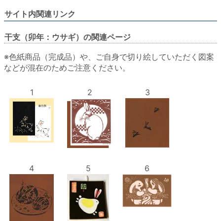
サイト内関連リンク
干支（卯年：ウサギ）の関連ページ
※色紙商品（完成品）や、ご自身で切り絵していただく図案
などが混在のためご注意ください。
1
2
3
4
5
6