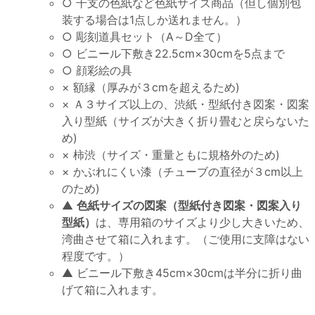
○ 干支の色紙など色紙サイズ商品（但し個別包
装する場合は1点しか送れません。）
○ 彫刻道具セット（A～D全て）
○ ビニール下敷き22.5cm×30cmを5点まで
○ 顔彩絵の具
× 額縁（厚みが３cmを超えるため)
× Ａ３サイズ以上の、渋紙・型紙付き図案・図案
入り型紙（サイズが大きく折り畳むと戻らないた
め)
× 柿渋（サイズ・重量ともに規格外のため)
× かぶれにくい漆（チューブの直径が３cm以上
のため)
▲
色紙サイズの図案（型紙付き図案・図案入り
型紙）
は、専用箱のサイズより少し大きいため、
湾曲させて箱に入れます。（ご使用に支障はない
程度です。）
▲ ビニール下敷き45cm×30cmは半分に折り曲
げて箱に入れます。