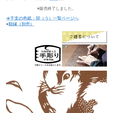
※販売終了しました。
⇒干支の色紙：卯（う）一覧ページへ
※
額縁（別売）