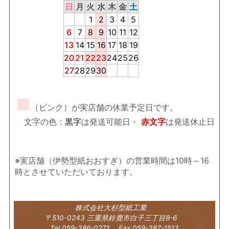
日
月
火
水
木
金
土
1
2
3
4
5
6
7
8
9
10
11
12
13
14
15
16
17
18
19
20
21
22
23
24
25
26
27
28
29
30
■
（ピンク）が実店舗の休業予定日です。
文字の色：
黒字
は発送可能日・
赤文字
は発送休止日
※実店舗（伊勢型紙おおすぎ）の営業時間は10時～16
時とさせていただいております。
株式会社大杉型紙工業
〒510-0243 三重県鈴鹿市白子三丁目8-6
Tel 059-386-0271 Fax 059-387-1513