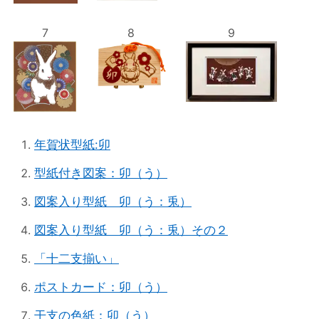
7
8
9
年賀状型紙:卯
型紙付き図案：卯（う）
図案入り型紙 卯（う：兎）
図案入り型紙 卯（う：兎）その２
「十二支揃い」
ポストカード：卯（う）
干支の色紙：卯（う）