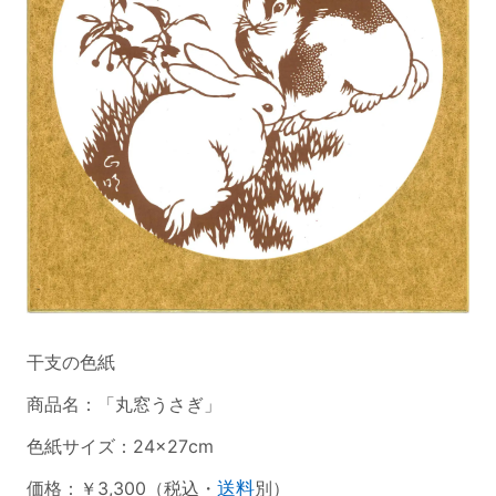
干支の色紙
商品名：「丸窓うさぎ」
色紙サイズ：24×27cm
価格：￥3,300（税込・
送料
別）