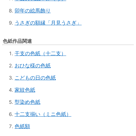
卯年の絵馬飾り
うさぎの額縁「月見うさぎ」
色紙作品関連
干支の色紙（十二支）
おひな様の色紙
こどもの日の色紙
家紋色紙
型染め色紙
十二支揃い（ミニ色紙）
色紙額