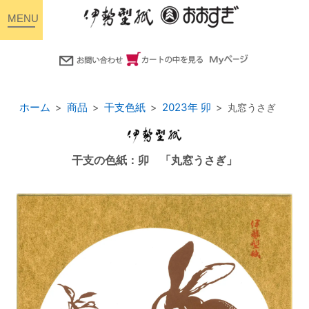
toggle
navigation
ホーム
商品
干支色紙
2023年 卯
丸窓うさぎ
干支の色紙：卯 「丸窓うさぎ」