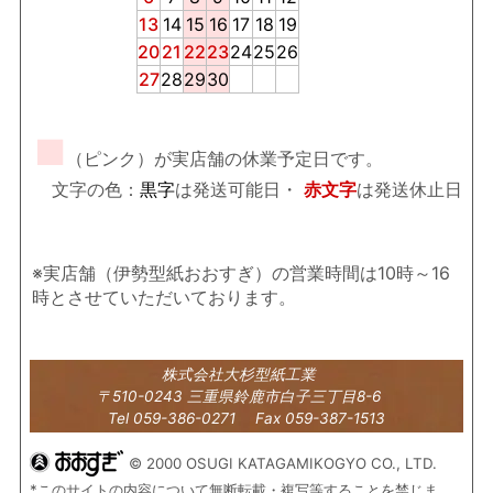
13
14
15
16
17
18
19
20
21
22
23
24
25
26
27
28
29
30
■
（ピンク）が実店舗の休業予定日です。
文字の色：
黒字
は発送可能日・
赤文字
は発送休止日
※実店舗（伊勢型紙おおすぎ）の営業時間は10時～16
時とさせていただいております。
株式会社大杉型紙工業
〒510-0243 三重県鈴鹿市白子三丁目8-6
Tel 059-386-0271 Fax 059-387-1513
© 2000 OSUGI KATAGAMIKOGYO CO., LTD.
*このサイトの内容について無断転載・複写等することを禁じま