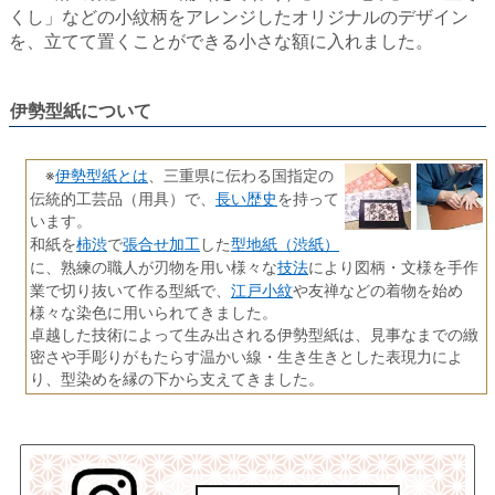
くし」などの小紋柄をアレンジしたオリジナルのデザイン
を、立てて置くことができる小さな額に入れました。
伊勢型紙について
伊勢型紙とは
※
、三重県に伝わる国指定の
長い歴史
伝統的工芸品（用具）で、
を持って
います。
柿渋
張合せ加工
型地紙（渋紙）
和紙を
で
した
技法
に、熟練の職人が刃物を用い様々な
により図柄・文様を手作
江戸小紋
業で切り抜いて作る型紙で、
や友禅などの着物を始め
様々な染色に用いられてきました。
卓越した技術によって生み出される伊勢型紙は、見事なまでの緻
密さや手彫りがもたらす温かい線・生き生きとした表現力によ
り、型染めを縁の下から支えてきました。