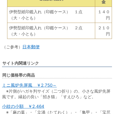
金
伊勢型紙印鑑入れ（印鑑ケース） １点
１４０
（大・小とも）
円
伊勢型紙印鑑入れ（印鑑ケース） ２点
２１０
（大・小とも）
円
（ご参考）
日本郵便
サイト内関連リンク
同じ価格帯の商品
ミニ風炉先屏風 ￥2,750～
※片側がハガキ判サイズ（二つ折り）の、小さな風炉先屏
風です。縁起の良い「招き猫」「すえひろ」など。
小紋の小額 ￥2,464
※「麻の葉」・「立涌（たてわく）」・「亀甲」・「宝尽