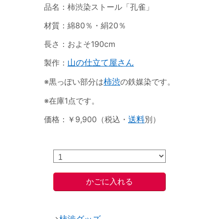
品名：柿渋染ストール「孔雀」
材質：綿80％・絹20％
長さ：およそ190cm
製作：
山の仕立て屋さん
※黒っぽい部分は
柿渋
の鉄媒染です。
※在庫1点です。
価格：￥9,900（税込・
送料
別）