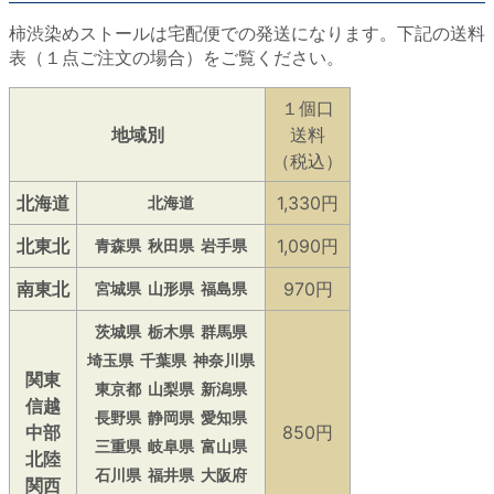
柿渋染めストールは宅配便での発送になります。下記の送料
表（１点ご注文の場合）をご覧ください。
１個口
地域別
送料
（税込）
北海道
1,330円
北海道
北東北
1,090円
青森県
秋田県
岩手県
南東北
970円
宮城県
山形県
福島県
茨城県
栃木県
群馬県
埼玉県
千葉県
神奈川県
関東
東京都
山梨県
新潟県
信越
長野県
静岡県
愛知県
中部
850円
三重県
岐阜県
富山県
北陸
石川県
福井県
大阪府
関西