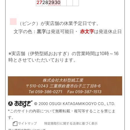
27
28
29
30
■
（ピンク）が実店舗の休業予定日です。
文字の色：
黒字
は発送可能日・
赤文字
は発送休止日
※実店舗（伊勢型紙おおすぎ）の営業時間は10時～16
時とさせていただいております。
株式会社大杉型紙工業
〒510-0243 三重県鈴鹿市白子三丁目8-6
Tel 059-386-0271 Fax 059-387-1513
© 2000 OSUGI KATAGAMIKOGYO CO., LTD.
*このサイトの内容について無断転載・複写等することを禁じま
す。