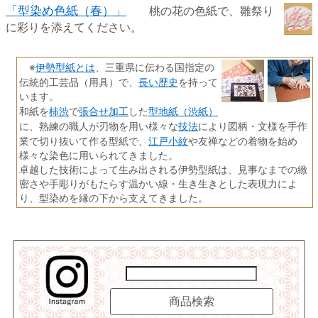
「型染め色紙（春）」
桃の花の色紙で、雛祭り
に彩りを添えてください。
伊勢型紙とは
※
、三重県に伝わる国指定の
長い歴史
伝統的工芸品（用具）で、
を持って
います。
柿渋
張合せ加工
型地紙（渋紙）
和紙を
で
した
技法
に、熟練の職人が刃物を用い様々な
により図柄・文様を手作
江戸小紋
業で切り抜いて作る型紙で、
や友禅などの着物を始め
様々な染色に用いられてきました。
卓越した技術によって生み出される伊勢型紙は、見事なまでの緻
密さや手彫りがもたらす温かい線・生き生きとした表現力によ
り、型染めを縁の下から支えてきました。