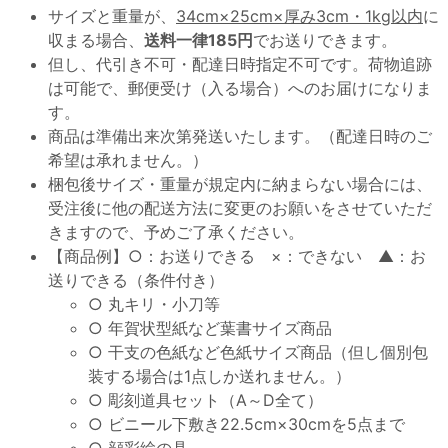
サイズと重量が、
34cm×25cm×厚み3cm・1kg以内
に
収まる場合、
送料一律185円
でお送りできます。
但し、代引き不可・配達日時指定不可です。荷物追跡
は可能で、郵便受け（入る場合）へのお届けになりま
す。
商品は準備出来次第発送いたします。（配達日時のご
希望は承れません。）
梱包後サイズ・重量が規定内に納まらない場合には、
受注後に他の配送方法に変更のお願いをさせていただ
きますので、予めご了承ください。
【商品例】○：お送りできる ×：できない ▲：お
送りできる（条件付き）
○ 丸キリ・小刀等
○ 年賀状型紙など葉書サイズ商品
○ 干支の色紙など色紙サイズ商品（但し個別包
装する場合は1点しか送れません。）
○ 彫刻道具セット（A～D全て）
○ ビニール下敷き22.5cm×30cmを5点まで
○ 顔彩絵の具