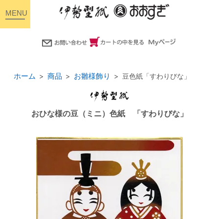
toggle
navigation
ホーム
商品
お雛様飾り
豆色紙「すわりびな」
おひな様の豆（ミニ）色紙 「すわりびな」