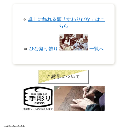
⇒
卓上に飾れる額「すわりびな」はこ
ちら
⇒
ひな祭り飾り
一覧へ