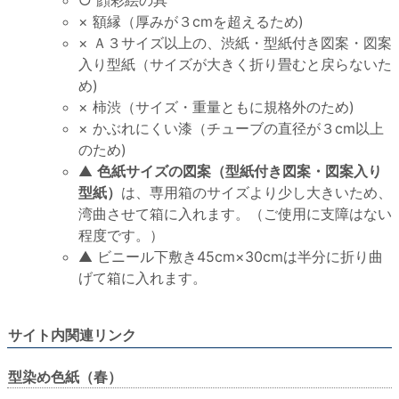
× 額縁（厚みが３cmを超えるため)
× Ａ３サイズ以上の、渋紙・型紙付き図案・図案
入り型紙（サイズが大きく折り畳むと戻らないた
め)
× 柿渋（サイズ・重量ともに規格外のため)
× かぶれにくい漆（チューブの直径が３cm以上
のため)
▲
色紙サイズの図案（型紙付き図案・図案入り
型紙）
は、専用箱のサイズより少し大きいため、
湾曲させて箱に入れます。（ご使用に支障はない
程度です。）
▲ ビニール下敷き45cm×30cmは半分に折り曲
げて箱に入れます。
サイト内関連リンク
型染め色紙（春）