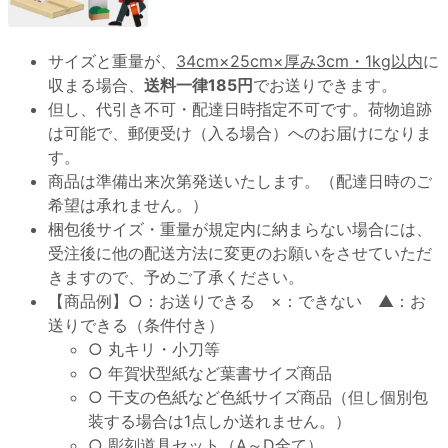
サイズと重量が、
34cm×25cm×厚み3cm・1kg以内
に
収まる場合、
送料一律185円
でお送りできます。
但し、代引き不可・配達日時指定不可です。荷物追跡
は可能で、郵便受け（入る場合）へのお届けになりま
す。
商品は準備出来次第発送いたします。（配達日時のご
希望は承れません。）
梱包後サイズ・重量が規定内に納まらない場合には、
受注後に他の配送方法に変更のお願いをさせていただ
きますので、予めご了承ください。
【商品例】○：お送りできる ×：できない ▲：お
送りできる（条件付き）
○ 丸キリ・小刀等
○ 年賀状型紙など葉書サイズ商品
○ 干支の色紙など色紙サイズ商品（但し個別包
装する場合は1点しか送れません。）
○ 彫刻道具セット（A～D全て）