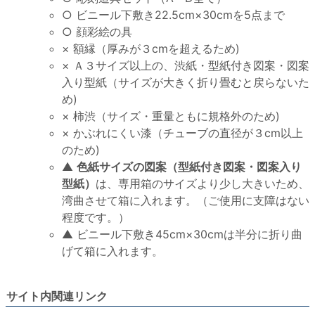
○ ビニール下敷き22.5cm×30cmを5点まで
○ 顔彩絵の具
× 額縁（厚みが３cmを超えるため)
× Ａ３サイズ以上の、渋紙・型紙付き図案・図案
入り型紙（サイズが大きく折り畳むと戻らないた
め)
× 柿渋（サイズ・重量ともに規格外のため)
× かぶれにくい漆（チューブの直径が３cm以上
のため)
▲
色紙サイズの図案（型紙付き図案・図案入り
型紙）
は、専用箱のサイズより少し大きいため、
湾曲させて箱に入れます。（ご使用に支障はない
程度です。）
▲ ビニール下敷き45cm×30cmは半分に折り曲
げて箱に入れます。
サイト内関連リンク