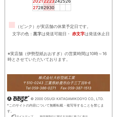
20
21
22
23
24
25
26
27
28
29
30
■
（ピンク）が実店舗の休業予定日です。
文字の色：
黒字
は発送可能日・
赤文字
は発送休止日
※実店舗（伊勢型紙おおすぎ）の営業時間は10時～16
時とさせていただいております。
株式会社大杉型紙工業
〒510-0243 三重県鈴鹿市白子三丁目8-6
Tel 059-386-0271 Fax 059-387-1513
© 2000 OSUGI KATAGAMIKOGYO CO., LTD.
*このサイトの内容について無断転載・複写等することを禁じま
す。