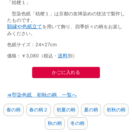
「桔梗１」
型染色紙「桔梗１」は京都の友禅染めの技法で製作し
たものです。
額縁や色紙立て
を用いて飾り、四季折々の柄をお楽し
みください。
色紙サイズ：24×27cm
価格：￥3,080（税込・
送料
別）
⇒型染色紙 初秋の柄 一覧へ
春の柄
春の柄２
初夏の柄
夏の柄
初秋の柄
秋の柄
冬の柄