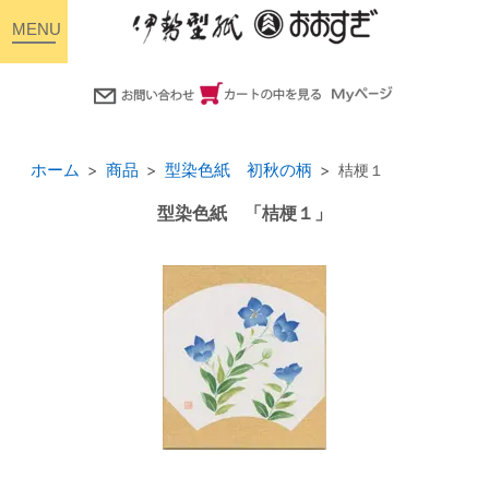
toggle
navigation
ホーム
商品
型染色紙 初秋の柄
桔梗１
型染色紙 「桔梗１」