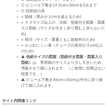
○ ビニール下敷き22.5cm×30cmを5点まで
○ 顔彩絵の具
× 額縁（厚みが３cmを超えるため)
× Ａ３サイズ以上の、渋紙・型紙付き図案・図案
入り型紙（サイズが大きく折り畳むと戻らないた
め)
× 柿渋（サイズ・重量ともに規格外のため)
× かぶれにくい漆（チューブの直径が３cm以上
のため)
▲
色紙サイズの図案（型紙付き図案・図案入り
型紙）
は、専用箱のサイズより少し大きいため、
湾曲させて箱に入れます。（ご使用に支障はない
程度です。）
▲ ビニール下敷き45cm×30cmは半分に折り曲
げて箱に入れます。
サイト内関連リンク