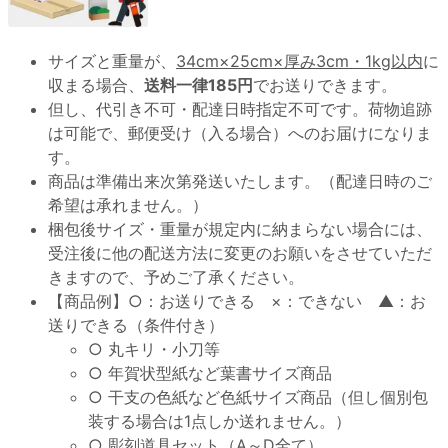
サイズと重量が、
34cm×25cm×厚み3cm・1kg以内
に
収まる場合、
送料一律185円
でお送りできます。
但し、代引き不可・配達日時指定不可です。荷物追跡
は可能で、郵便受け（入る場合）へのお届けになりま
す。
商品は準備出来次第発送いたします。（配達日時のご
希望は承れません。）
梱包後サイズ・重量が規定内に納まらない場合には、
受注後に他の配送方法に変更のお願いをさせていただ
きますので、予めご了承ください。
【商品例】○：お送りできる ×：できない ▲：お
送りできる（条件付き）
○ 丸キリ・小刀等
○ 年賀状型紙など葉書サイズ商品
○ 干支の色紙など色紙サイズ商品（但し個別包
装する場合は1点しか送れません。）
○ 彫刻道具セット（A～D全て）