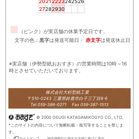
20
21
22
23
24
25
26
27
28
29
30
■
（ピンク）が実店舗の休業予定日です。
文字の色：
黒字
は発送可能日・
赤文字
は発送休止日
※実店舗（伊勢型紙おおすぎ）の営業時間は10時～16
時とさせていただいております。
株式会社大杉型紙工業
〒510-0243 三重県鈴鹿市白子三丁目8-6
Tel 059-386-0271 Fax 059-387-1513
© 2000 OSUGI KATAGAMIKOGYO CO., LTD.
*このサイトの内容について無断転載・複写等することを禁じま
す。