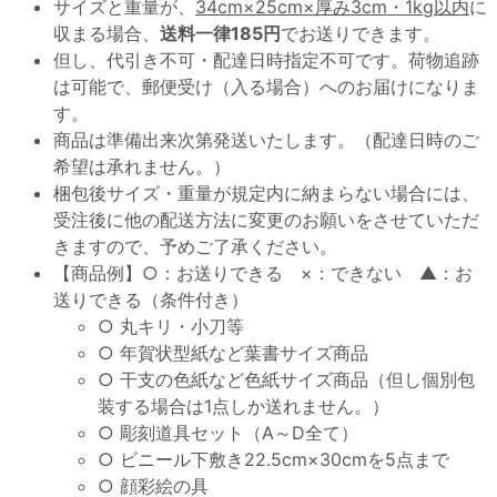
サイズと重量が、
34cm×25cm×厚み3cm・1kg以内
に
収まる場合、
送料一律185円
でお送りできます。
但し、代引き不可・配達日時指定不可です。荷物追跡
は可能で、郵便受け（入る場合）へのお届けになりま
す。
商品は準備出来次第発送いたします。（配達日時のご
希望は承れません。）
梱包後サイズ・重量が規定内に納まらない場合には、
受注後に他の配送方法に変更のお願いをさせていただ
きますので、予めご了承ください。
【商品例】○：お送りできる ×：できない ▲：お
送りできる（条件付き）
○ 丸キリ・小刀等
○ 年賀状型紙など葉書サイズ商品
○ 干支の色紙など色紙サイズ商品（但し個別包
装する場合は1点しか送れません。）
○ 彫刻道具セット（A～D全て）
○ ビニール下敷き22.5cm×30cmを5点まで
○ 顔彩絵の具