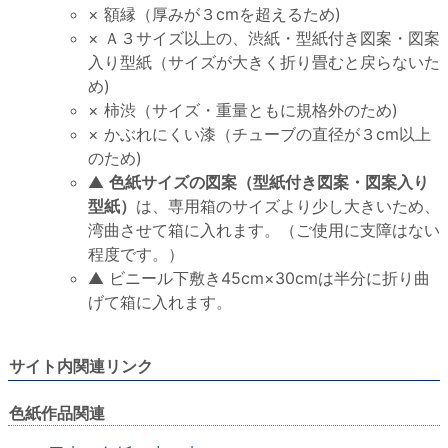
× 額縁（厚みが３cmを超えるため)
× Ａ３サイズ以上の、渋紙・型紙付き図案・図案
入り型紙（サイズが大きく折り畳むと戻らないた
め)
× 柿渋（サイズ・重量ともに規格外のため)
× かぶれにくい漆（チューブの直径が３cm以上
のため)
▲
色紙サイズの図案（型紙付き図案・図案入り
型紙）
は、専用箱のサイズより少し大きいため、
湾曲させて箱に入れます。（ご使用に支障はない
程度です。）
▲ ビニール下敷き45cm×30cmは半分に折り曲
げて箱に入れます。
サイト内関連リンク
色紙作品関連