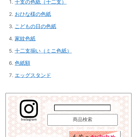
干支の色紙（十二支）
おひな様の色紙
こどもの日の色紙
家紋色紙
十二支揃い（ミニ色紙）
色紙額
エッグスタンド