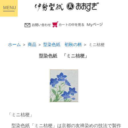
toggle
navigation
ホーム
商品
型染色紙 初秋の柄
ミニ桔梗
型染色紙 「ミニ桔梗」
「ミニ桔梗」
型染色紙「ミニ桔梗」は京都の友禅染めの技法で製作