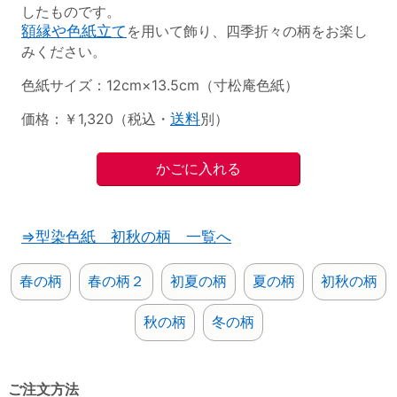
したものです。
額縁や色紙立て
を用いて飾り、四季折々の柄をお楽し
みください。
色紙サイズ：12cm×13.5cm（寸松庵色紙）
価格：￥1,320（税込・
送料
別）
⇒型染色紙 初秋の柄 一覧へ
春の柄
春の柄２
初夏の柄
夏の柄
初秋の柄
秋の柄
冬の柄
ご注文方法