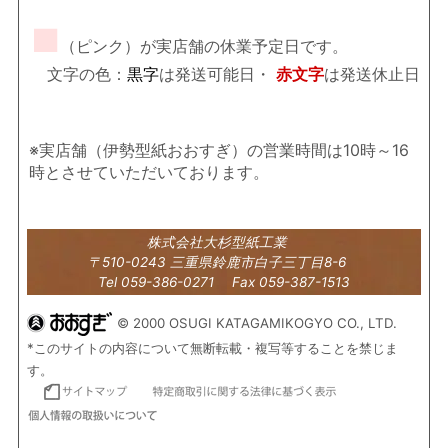
■
（ピンク）が実店舗の休業予定日です。
文字の色：
黒字
は発送可能日・
赤文字
は発送休止日
※実店舗（伊勢型紙おおすぎ）の営業時間は10時～16
時とさせていただいております。
株式会社大杉型紙工業
〒510-0243 三重県鈴鹿市白子三丁目8-6
Tel 059-386-0271 Fax 059-387-1513
© 2000 OSUGI KATAGAMIKOGYO CO., LTD.
*このサイトの内容について無断転載・複写等することを禁じま
す。