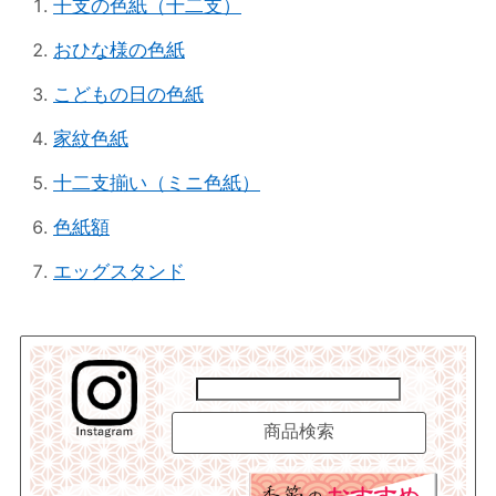
干支の色紙（十二支）
おひな様の色紙
こどもの日の色紙
家紋色紙
十二支揃い（ミニ色紙）
色紙額
エッグスタンド