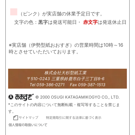
■
（ピンク）が実店舗の休業予定日です。
文字の色：
黒字
は発送可能日・
赤文字
は発送休止日
※実店舗（伊勢型紙おおすぎ）の営業時間は10時～16
時とさせていただいております。
株式会社大杉型紙工業
〒510-0243 三重県鈴鹿市白子三丁目8-6
Tel 059-386-0271 Fax 059-387-1513
© 2000 OSUGI KATAGAMIKOGYO CO., LTD.
*このサイトの内容について無断転載・複写等することを禁じま
す。