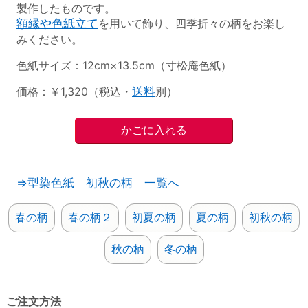
製作したものです。
額縁や色紙立て
を用いて飾り、四季折々の柄をお楽し
みください。
色紙サイズ：12cm×13.5cm（寸松庵色紙）
価格：￥1,320（税込・
送料
別）
⇒型染色紙 初秋の柄 一覧へ
春の柄
春の柄２
初夏の柄
夏の柄
初秋の柄
秋の柄
冬の柄
ご注文方法