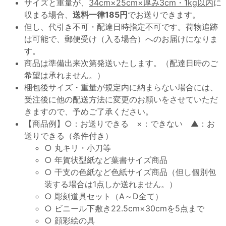
サイズと重量が、
34cm×25cm×厚み3cm・1kg以内
に
収まる場合、
送料一律185円
でお送りできます。
但し、代引き不可・配達日時指定不可です。荷物追跡
は可能で、郵便受け（入る場合）へのお届けになりま
す。
商品は準備出来次第発送いたします。（配達日時のご
希望は承れません。）
梱包後サイズ・重量が規定内に納まらない場合には、
受注後に他の配送方法に変更のお願いをさせていただ
きますので、予めご了承ください。
【商品例】○：お送りできる ×：できない ▲：お
送りできる（条件付き）
○ 丸キリ・小刀等
○ 年賀状型紙など葉書サイズ商品
○ 干支の色紙など色紙サイズ商品（但し個別包
装する場合は1点しか送れません。）
○ 彫刻道具セット（A～D全て）
○ ビニール下敷き22.5cm×30cmを5点まで
○ 顔彩絵の具