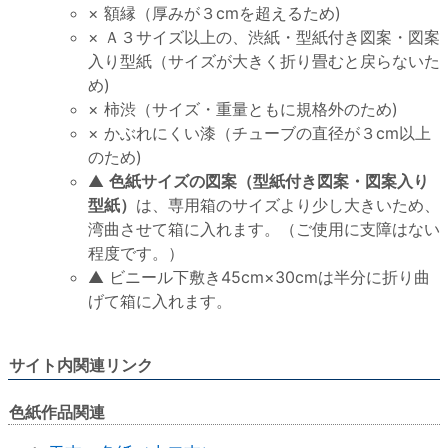
× 額縁（厚みが３cmを超えるため)
× Ａ３サイズ以上の、渋紙・型紙付き図案・図案
入り型紙（サイズが大きく折り畳むと戻らないた
め)
× 柿渋（サイズ・重量ともに規格外のため)
× かぶれにくい漆（チューブの直径が３cm以上
のため)
▲
色紙サイズの図案（型紙付き図案・図案入り
型紙）
は、専用箱のサイズより少し大きいため、
湾曲させて箱に入れます。（ご使用に支障はない
程度です。）
▲ ビニール下敷き45cm×30cmは半分に折り曲
げて箱に入れます。
サイト内関連リンク
色紙作品関連