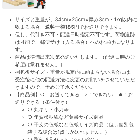
サイズと重量が、
34cm×25cm×厚み3cm・1kg以内
に
収まる場合、
送料一律185円
でお送りできます。
但し、代引き不可・配達日時指定不可です。荷物追跡
は可能で、郵便受け（入る場合）へのお届けになりま
す。
商品は準備出来次第発送いたします。（配達日時のご
希望は承れません。）
梱包後サイズ・重量が規定内に納まらない場合には、
受注後に他の配送方法に変更のお願いをさせていただ
きますので、予めご了承ください。
【商品例】○：お送りできる ×：できない ▲：お
送りできる（条件付き）
○ 丸キリ・小刀等
○ 年賀状型紙など葉書サイズ商品
○ 干支の色紙など色紙サイズ商品（但し個別包
装する場合は1点しか送れません。）
○ 彫刻道具セット（A～D全て）