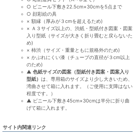
○ ビニール下敷き22.5cm×30cmを5点まで
○ 顔彩絵の具
× 額縁（厚みが３cmを超えるため)
× Ａ３サイズ以上の、渋紙・型紙付き図案・図案
入り型紙（サイズが大きく折り畳むと戻らないた
め)
× 柿渋（サイズ・重量ともに規格外のため)
× かぶれにくい漆（チューブの直径が３cm以上
のため)
▲
色紙サイズの図案（型紙付き図案・図案入り
型紙）
は、専用箱のサイズより少し大きいため、
湾曲させて箱に入れます。（ご使用に支障はない
程度です。）
▲ ビニール下敷き45cm×30cmは半分に折り曲
げて箱に入れます。
サイト内関連リンク