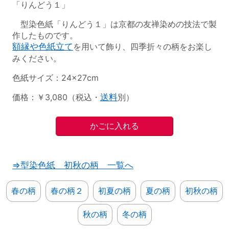
「りんどう１」
型染色紙「りんどう１」は京都の友禅染めの技法で製
作したものです。
額縁や色紙立て
を用いて飾り、四季折々の柄をお楽し
みください。
色紙サイズ：24×27cm
価格：￥3,080（税込・
送料
別）
⇒型染色紙 初秋の柄 一覧へ
春の柄
春の柄２
初夏の柄
夏の柄
初秋の柄
秋の柄
冬の柄