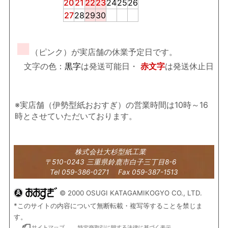
20
21
22
23
24
25
26
27
28
29
30
■
（ピンク）が実店舗の休業予定日です。
文字の色：
黒字
は発送可能日・
赤文字
は発送休止日
※実店舗（伊勢型紙おおすぎ）の営業時間は10時～16
時とさせていただいております。
株式会社大杉型紙工業
〒510-0243 三重県鈴鹿市白子三丁目8-6
Tel 059-386-0271 Fax 059-387-1513
© 2000 OSUGI KATAGAMIKOGYO CO., LTD.
*このサイトの内容について無断転載・複写等することを禁じま
す。