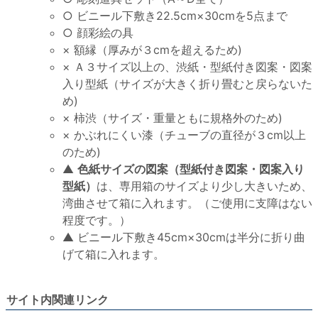
○ ビニール下敷き22.5cm×30cmを5点まで
○ 顔彩絵の具
× 額縁（厚みが３cmを超えるため)
× Ａ３サイズ以上の、渋紙・型紙付き図案・図案
入り型紙（サイズが大きく折り畳むと戻らないた
め)
× 柿渋（サイズ・重量ともに規格外のため)
× かぶれにくい漆（チューブの直径が３cm以上
のため)
▲
色紙サイズの図案（型紙付き図案・図案入り
型紙）
は、専用箱のサイズより少し大きいため、
湾曲させて箱に入れます。（ご使用に支障はない
程度です。）
▲ ビニール下敷き45cm×30cmは半分に折り曲
げて箱に入れます。
サイト内関連リンク