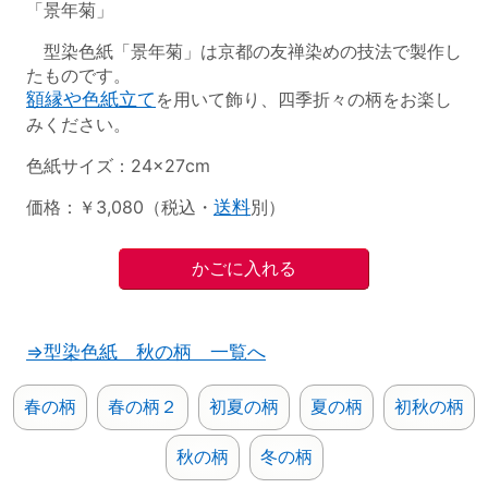
「景年菊」
型染色紙「景年菊」は京都の友禅染めの技法で製作し
たものです。
額縁や色紙立て
を用いて飾り、四季折々の柄をお楽し
みください。
色紙サイズ：24×27cm
価格：￥3,080（税込・
送料
別）
⇒型染色紙 秋の柄 一覧へ
春の柄
春の柄２
初夏の柄
夏の柄
初秋の柄
秋の柄
冬の柄