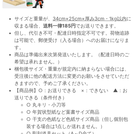
サイズと重量が、
34cm×25cm×厚み3cm・1kg以内
に
収まる場合、
送料一律185円
でお送りできます。
但し、代引き不可・配達日時指定不可です。荷物追跡
は可能で、郵便受け（入る場合）へのお届けになりま
す。
商品は準備出来次第発送いたします。（配達日時のご
希望は承れません。）
梱包後サイズ・重量が規定内に納まらない場合には、
受注後に他の配送方法に変更のお願いをさせていただ
きますので、予めご了承ください。
【商品例】○：お送りできる ×：できない ▲：お
送りできる（条件付き）
○ 丸キリ・小刀等
○ 年賀状型紙など葉書サイズ商品
○ 干支の色紙など色紙サイズ商品（但し個別包
装する場合は1点しか送れません。）
○ 彫刻道具セット（A～D全て）