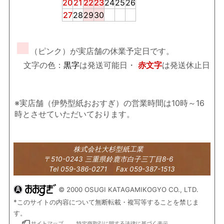
20
21
22
23
24
25
26
27
28
29
30
■
（ピンク）が実店舗の休業予定日です。
文字の色：
黒字
は発送可能日・
赤文字
は発送休止日
※実店舗（伊勢型紙おおすぎ）の営業時間は10時～16
時とさせていただいております。
株式会社大杉型紙工業
〒510-0243 三重県鈴鹿市白子三丁目8-6
Tel 059-386-0271 Fax 059-387-1513
© 2000 OSUGI KATAGAMIKOGYO CO., LTD.
*このサイトの内容について無断転載・複写等することを禁じま
す。