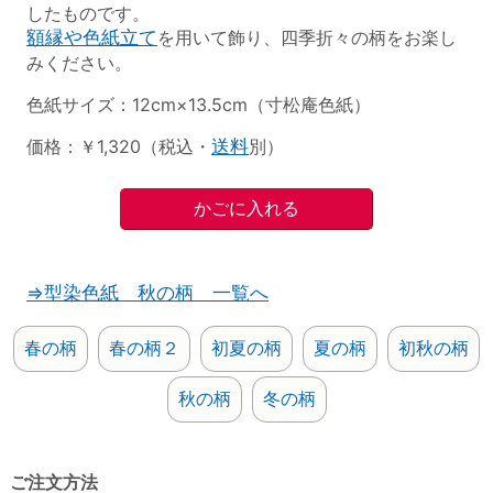
したものです。
額縁や色紙立て
を用いて飾り、四季折々の柄をお楽し
みください。
色紙サイズ：12cm×13.5cm（寸松庵色紙）
価格：￥1,320（税込・
送料
別）
⇒型染色紙 秋の柄 一覧へ
春の柄
春の柄２
初夏の柄
夏の柄
初秋の柄
秋の柄
冬の柄
ご注文方法