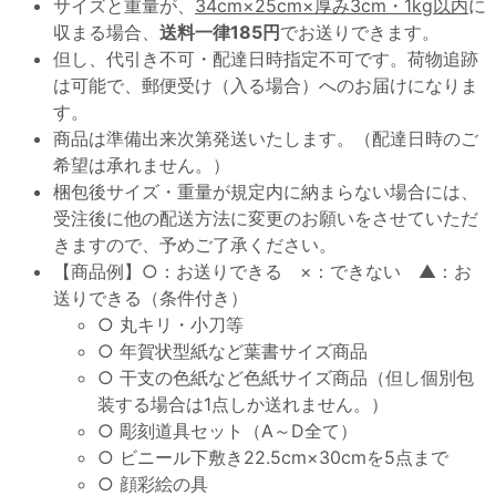
サイズと重量が、
34cm×25cm×厚み3cm・1kg以内
に
収まる場合、
送料一律185円
でお送りできます。
但し、代引き不可・配達日時指定不可です。荷物追跡
は可能で、郵便受け（入る場合）へのお届けになりま
す。
商品は準備出来次第発送いたします。（配達日時のご
希望は承れません。）
梱包後サイズ・重量が規定内に納まらない場合には、
受注後に他の配送方法に変更のお願いをさせていただ
きますので、予めご了承ください。
【商品例】○：お送りできる ×：できない ▲：お
送りできる（条件付き）
○ 丸キリ・小刀等
○ 年賀状型紙など葉書サイズ商品
○ 干支の色紙など色紙サイズ商品（但し個別包
装する場合は1点しか送れません。）
○ 彫刻道具セット（A～D全て）
○ ビニール下敷き22.5cm×30cmを5点まで
○ 顔彩絵の具