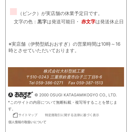
■
（ピンク）が実店舗の休業予定日です。
文字の色：
黒字
は発送可能日・
赤文字
は発送休止日
※実店舗（伊勢型紙おおすぎ）の営業時間は10時～16
時とさせていただいております。
株式会社大杉型紙工業
〒510-0243 三重県鈴鹿市白子三丁目8-6
Tel 059-386-0271 Fax 059-387-1513
© 2000 OSUGI KATAGAMIKOGYO CO., LTD.
*このサイトの内容について無断転載・複写等することを禁じま
す。