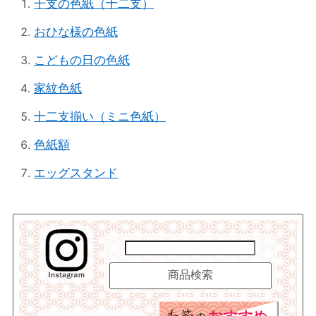
干支の色紙（十二支）
おひな様の色紙
こどもの日の色紙
家紋色紙
十二支揃い（ミニ色紙）
色紙額
エッグスタンド