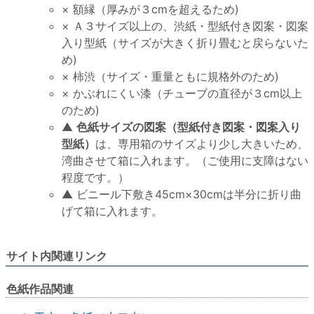
× 額縁（厚みが３cmを超えるため)
× Ａ３サイズ以上の、渋紙・型紙付き図案・図案
入り型紙（サイズが大きく折り畳むと戻らないた
め)
× 柿渋（サイズ・重量ともに規格外のため)
× かぶれにくい漆（チューブの直径が３cm以上
のため)
▲
色紙サイズの図案（型紙付き図案・図案入り
型紙）
は、専用箱のサイズより少し大きいため、
湾曲させて箱に入れます。（ご使用に支障はない
程度です。）
▲ ビニール下敷き45cm×30cmは半分に折り曲
げて箱に入れます。
サイト内関連リンク
色紙作品関連