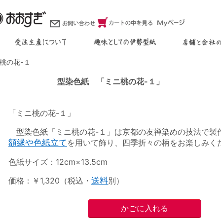
桃の花-１
型染色紙 「ミニ桃の花-１」
「ミニ桃の花-１」
型染色紙「ミニ桃の花-１」は京都の友禅染めの技法で製
額縁や色紙立て
を用いて飾り、四季折々の柄をお楽しみく
色紙サイズ：12cm×13.5cm
価格：￥1,320（税込・
送料
別）