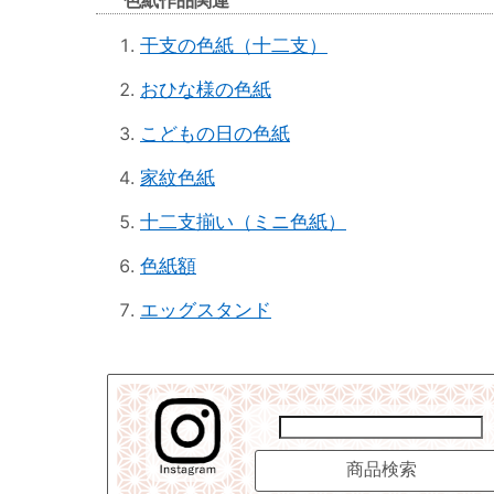
色紙作品関連
干支の色紙（十二支）
おひな様の色紙
こどもの日の色紙
家紋色紙
十二支揃い（ミニ色紙）
色紙額
エッグスタンド