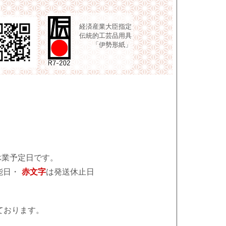
経済産業大臣指定
伝統的工芸品用具
「伊勢形紙」
休業予定日です。
能日・
赤文字
は発送休止日
ております。