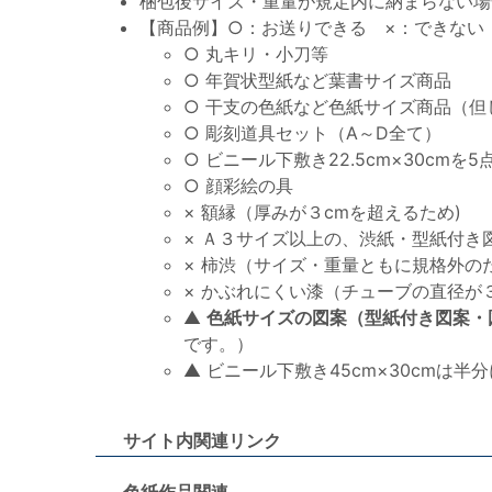
梱包後サイズ・重量が規定内に納まらない場
【商品例】○：お送りできる ×：できない
○ 丸キリ・小刀等
○ 年賀状型紙など葉書サイズ商品
○ 干支の色紙など色紙サイズ商品（但
○ 彫刻道具セット（A～D全て）
○ ビニール下敷き22.5cm×30cmを5
○ 顔彩絵の具
× 額縁（厚みが３cmを超えるため)
× Ａ３サイズ以上の、渋紙・型紙付き
× 柿渋（サイズ・重量ともに規格外のた
× かぶれにくい漆（チューブの直径が３
▲
色紙サイズの図案（型紙付き図案・
です。）
▲ ビニール下敷き45cm×30cmは
サイト内関連リンク