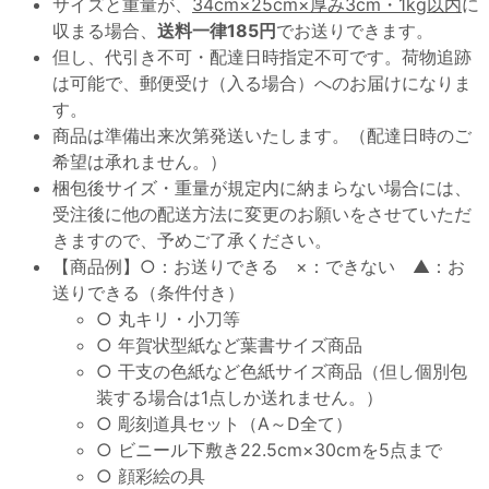
サイズと重量が、
34cm×25cm×厚み3cm・1kg以内
に
収まる場合、
送料一律185円
でお送りできます。
但し、代引き不可・配達日時指定不可です。荷物追跡
は可能で、郵便受け（入る場合）へのお届けになりま
す。
商品は準備出来次第発送いたします。（配達日時のご
希望は承れません。）
梱包後サイズ・重量が規定内に納まらない場合には、
受注後に他の配送方法に変更のお願いをさせていただ
きますので、予めご了承ください。
【商品例】○：お送りできる ×：できない ▲：お
送りできる（条件付き）
○ 丸キリ・小刀等
○ 年賀状型紙など葉書サイズ商品
○ 干支の色紙など色紙サイズ商品（但し個別包
装する場合は1点しか送れません。）
○ 彫刻道具セット（A～D全て）
○ ビニール下敷き22.5cm×30cmを5点まで
○ 顔彩絵の具