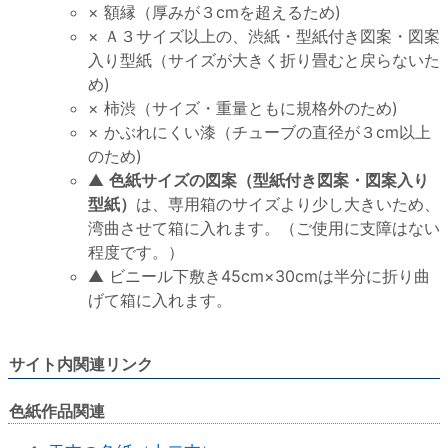
× 額縁（厚みが３cmを超えるため)
× Ａ３サイズ以上の、渋紙・型紙付き図案・図案
入り型紙（サイズが大きく折り畳むと戻らないた
め)
× 柿渋（サイズ・重量ともに規格外のため)
× かぶれにくい漆（チューブの直径が３cm以上
のため)
▲
色紙サイズの図案（型紙付き図案・図案入り
型紙）
は、専用箱のサイズより少し大きいため、
湾曲させて箱に入れます。（ご使用に支障はない
程度です。）
▲ ビニール下敷き45cm×30cmは半分に折り曲
げて箱に入れます。
サイト内関連リンク
色紙作品関連