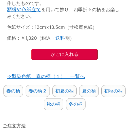
作したものです。
額縁や色紙立て
を用いて飾り、四季折々の柄をお楽し
みください。
色紙サイズ：12cm×13.5cm（寸松庵色紙）
価格：￥1,320（税込・
送料
別）
⇒型染色紙 春の柄（１） 一覧へ
春の柄
春の柄２
初夏の柄
夏の柄
初秋の柄
秋の柄
冬の柄
ご注文方法