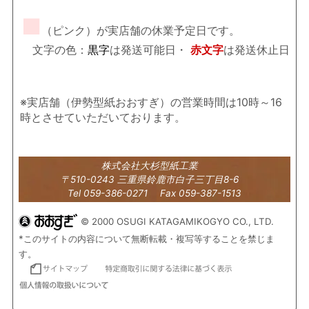
■
（ピンク）が実店舗の休業予定日です。
文字の色：
黒字
は発送可能日・
赤文字
は発送休止日
※実店舗（伊勢型紙おおすぎ）の営業時間は10時～16
時とさせていただいております。
株式会社大杉型紙工業
〒510-0243 三重県鈴鹿市白子三丁目8-6
Tel 059-386-0271 Fax 059-387-1513
© 2000 OSUGI KATAGAMIKOGYO CO., LTD.
*このサイトの内容について無断転載・複写等することを禁じま
す。