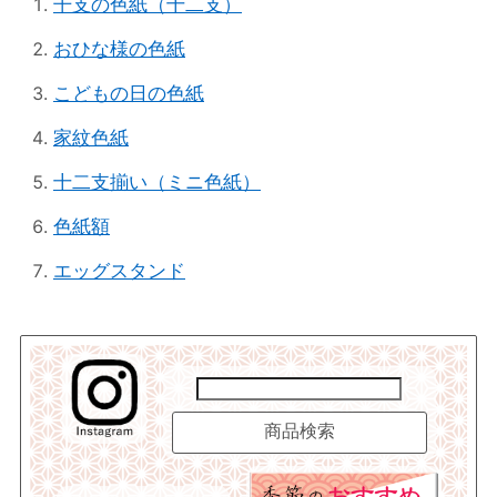
干支の色紙（十二支）
おひな様の色紙
こどもの日の色紙
家紋色紙
十二支揃い（ミニ色紙）
色紙額
エッグスタンド