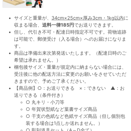
サイズと重量が、
34cm×25cm×厚み3cm・1kg以内
に
収まる場合、
送料一律185円
でお送りできます。
但し、代引き不可・配達日時指定不可です。荷物追跡
は可能で、郵便受け（入る場合）へのお届けになりま
す。
商品は準備出来次第発送いたします。（配達日時のご
希望は承れません。）
梱包後サイズ・重量が規定内に納まらない場合には、
受注後に他の配送方法に変更のお願いをさせていただ
きますので、予めご了承ください。
【商品例】○：お送りできる ×：できない ▲：お
送りできる（条件付き）
○ 丸キリ・小刀等
○ 年賀状型紙など葉書サイズ商品
○ 干支の色紙など色紙サイズ商品（但し個別包
装する場合は1点しか送れません。）
○ 彫刻道具セット（A～D全て）