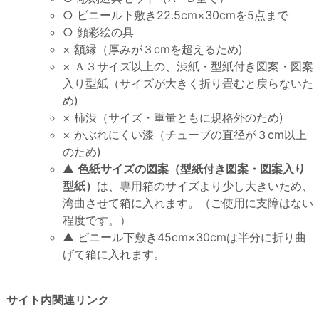
○ ビニール下敷き22.5cm×30cmを5点まで
○ 顔彩絵の具
× 額縁（厚みが３cmを超えるため)
× Ａ３サイズ以上の、渋紙・型紙付き図案・図案
入り型紙（サイズが大きく折り畳むと戻らないた
め)
× 柿渋（サイズ・重量ともに規格外のため)
× かぶれにくい漆（チューブの直径が３cm以上
のため)
▲
色紙サイズの図案（型紙付き図案・図案入り
型紙）
は、専用箱のサイズより少し大きいため、
湾曲させて箱に入れます。（ご使用に支障はない
程度です。）
▲ ビニール下敷き45cm×30cmは半分に折り曲
げて箱に入れます。
サイト内関連リンク