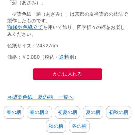
「薊（あざみ）」
型染色紙「薊（あざみ）」は京都の友禅染めの技法で
製作したものです。
額縁や色紙立て
を用いて飾り、四季折々の柄をお楽し
みください。
色紙サイズ：24×27cm
価格：￥3,080（税込・
送料
別）
⇒型染色紙 夏の柄 一覧へ
春の柄
春の柄２
初夏の柄
夏の柄
初秋の柄
秋の柄
冬の柄