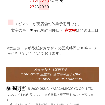
20
21
22
23
24
25
26
27
28
29
30
■
（ピンク）が実店舗の休業予定日です。
文字の色：
黒字
は発送可能日・
赤文字
は発送休止日
※実店舗（伊勢型紙おおすぎ）の営業時間は10時～16
時とさせていただいております。
株式会社大杉型紙工業
〒510-0243 三重県鈴鹿市白子三丁目8-6
Tel 059-386-0271 Fax 059-387-1513
© 2000 OSUGI KATAGAMIKOGYO CO., LTD.
*このサイトの内容について無断転載・複写等することを禁じま
す。