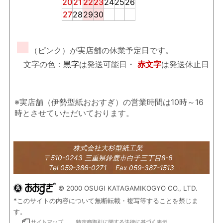
20
21
22
23
24
25
26
27
28
29
30
■
（ピンク）が実店舗の休業予定日です。
文字の色：
黒字
は発送可能日・
赤文字
は発送休止日
※実店舗（伊勢型紙おおすぎ）の営業時間は10時～16
時とさせていただいております。
株式会社大杉型紙工業
〒510-0243 三重県鈴鹿市白子三丁目8-6
Tel 059-386-0271 Fax 059-387-1513
© 2000 OSUGI KATAGAMIKOGYO CO., LTD.
*このサイトの内容について無断転載・複写等することを禁じま
す。