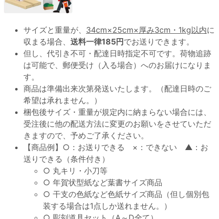
サイズと重量が、
34cm×25cm×厚み3cm・1kg以内
に
収まる場合、
送料一律185円
でお送りできます。
但し、代引き不可・配達日時指定不可です。荷物追跡
は可能で、郵便受け（入る場合）へのお届けになりま
す。
商品は準備出来次第発送いたします。（配達日時のご
希望は承れません。）
梱包後サイズ・重量が規定内に納まらない場合には、
受注後に他の配送方法に変更のお願いをさせていただ
きますので、予めご了承ください。
【商品例】○：お送りできる ×：できない ▲：お
送りできる（条件付き）
○ 丸キリ・小刀等
○ 年賀状型紙など葉書サイズ商品
○ 干支の色紙など色紙サイズ商品（但し個別包
装する場合は1点しか送れません。）
○ 彫刻道具セット（A～D全て）