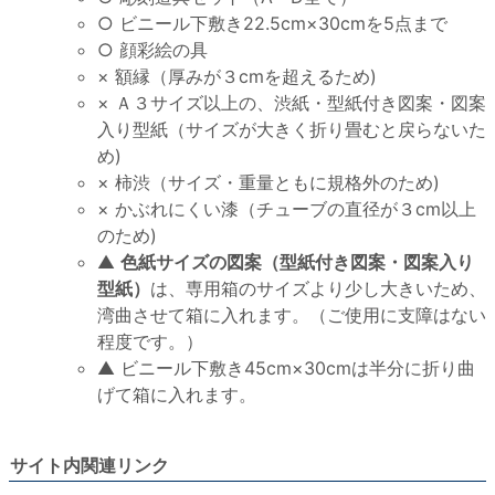
○ ビニール下敷き22.5cm×30cmを5点まで
○ 顔彩絵の具
× 額縁（厚みが３cmを超えるため)
× Ａ３サイズ以上の、渋紙・型紙付き図案・図案
入り型紙（サイズが大きく折り畳むと戻らないた
め)
× 柿渋（サイズ・重量ともに規格外のため)
× かぶれにくい漆（チューブの直径が３cm以上
のため)
▲
色紙サイズの図案（型紙付き図案・図案入り
型紙）
は、専用箱のサイズより少し大きいため、
湾曲させて箱に入れます。（ご使用に支障はない
程度です。）
▲ ビニール下敷き45cm×30cmは半分に折り曲
げて箱に入れます。
サイト内関連リンク