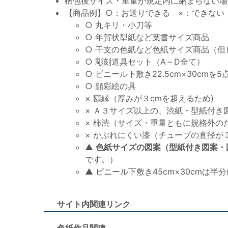
梱包後サイズ・重量が規定内に納まらない場
【商品例】○：お送りできる ×：できない
○ 丸キリ・小刀等
○ 年賀状型紙など葉書サイズ商品
○ 干支の色紙など色紙サイズ商品（但
○ 彫刻道具セット（A～D全て）
○ ビニール下敷き22.5cm×30cmを5
○ 顔彩絵の具
× 額縁（厚みが３cmを超えるため)
× Ａ３サイズ以上の、渋紙・型紙付き
× 柿渋（サイズ・重量ともに規格外のた
× かぶれにくい漆（チューブの直径が３
▲
色紙サイズの図案（型紙付き図案・
です。）
▲ ビニール下敷き45cm×30cmは
サイト内関連リンク