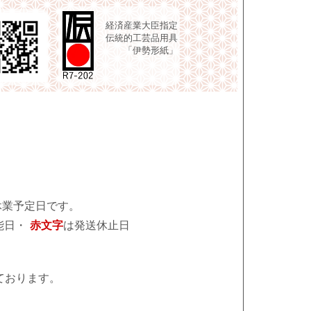
経済産業大臣指定
伝統的工芸品用具
「伊勢形紙」
休業予定日です。
能日・
赤文字
は発送休止日
ております。