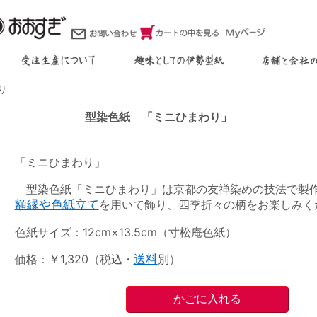
り
型染色紙 「ミニひまわり」
「ミニひまわり」
型染色紙「ミニひまわり」は京都の友禅染めの技法で製
額縁や色紙立て
を用いて飾り、四季折々の柄をお楽しみく
色紙サイズ：12cm×13.5cm（寸松庵色紙）
価格：￥1,320（税込・
送料
別）