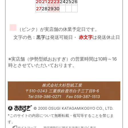
20
21
22
23
24
25
26
27
28
29
30
■
（ピンク）が実店舗の休業予定日です。
文字の色：
黒字
は発送可能日・
赤文字
は発送休止日
※実店舗（伊勢型紙おおすぎ）の営業時間は10時～16
時とさせていただいております。
株式会社大杉型紙工業
〒510-0243 三重県鈴鹿市白子三丁目8-6
Tel 059-386-0271 Fax 059-387-1513
© 2000 OSUGI KATAGAMIKOGYO CO., LTD.
*このサイトの内容について無断転載・複写等することを禁じま
す。