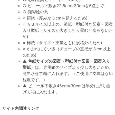
○ ビニール下敷き22.5cm×30cmを5点まで
○ 顔彩絵の具
× 額縁（厚みが３cmを超えるため)
× Ａ３サイズ以上の、渋紙・型紙付き図案・図案
入り型紙（サイズが大きく折り畳むと戻らないた
め)
× 柿渋（サイズ・重量ともに規格外のため)
× かぶれにくい漆（チューブの直径が３cm以上
のため)
▲
色紙サイズの図案（型紙付き図案・図案入り
型紙）
は、専用箱のサイズより少し大きいため、
湾曲させて箱に入れます。（ご使用に支障はない
程度です。）
▲ ビニール下敷き45cm×30cmは半分に折り曲
げて箱に入れます。
サイト内関連リンク