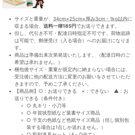
サイズと重量が、
34cm×25cm×厚み3cm・1kg以内
に
収まる場合、
送料一律185円
でお送りできます。
但し、代引き不可・配達日時指定不可です。荷物追跡
は可能で、郵便受け（入る場合）へのお届けになりま
す。
商品は準備出来次第発送いたします。（配達日時のご
希望は承れません。）
梱包後サイズ・重量が規定内に納まらない場合には、
受注後に他の配送方法に変更のお願いをさせていただ
きますので、予めご了承ください。
【商品例】○：お送りできる ×：できない ▲：お
送りできる（条件付き）
○ 丸キリ・小刀等
○ 年賀状型紙など葉書サイズ商品
○ 干支の色紙など色紙サイズ商品（但し個別包
装する場合は1点しか送れません。）
○ 彫刻道具セット（A～D全て）