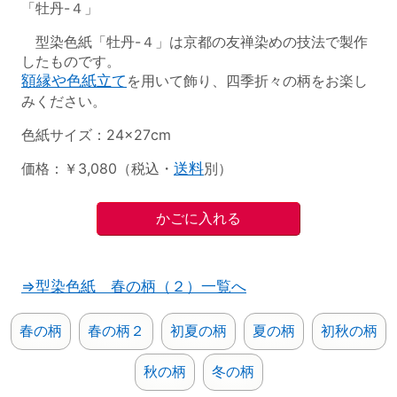
「牡丹-４」
型染色紙「牡丹-４」は京都の友禅染めの技法で製作
したものです。
額縁や色紙立て
を用いて飾り、四季折々の柄をお楽し
みください。
色紙サイズ：24×27cm
価格：￥3,080（税込・
送料
別）
⇒型染色紙 春の柄（２）一覧へ
春の柄
春の柄２
初夏の柄
夏の柄
初秋の柄
秋の柄
冬の柄