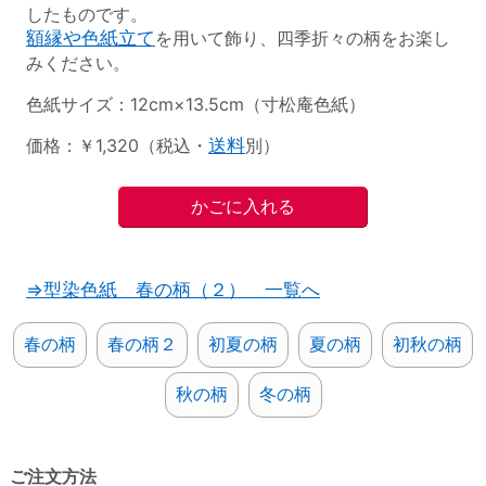
したものです。
額縁や色紙立て
を用いて飾り、四季折々の柄をお楽し
みください。
色紙サイズ：12cm×13.5cm（寸松庵色紙）
価格：￥1,320（税込・
送料
別）
⇒型染色紙 春の柄（２） 一覧へ
春の柄
春の柄２
初夏の柄
夏の柄
初秋の柄
秋の柄
冬の柄
ご注文方法