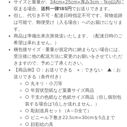
サイズと重量が、
34cm×25cm×厚み3cm・1kg以内
に
収まる場合、
送料一律185円
でお送りできます。
但し、代引き不可・配達日時指定不可です。荷物追跡
は可能で、郵便受け（入る場合）へのお届けになりま
す。
商品は準備出来次第発送いたします。（配達日時のご
希望は承れません。）
梱包後サイズ・重量が規定内に納まらない場合には、
受注後に他の配送方法に変更のお願いをさせていただ
きますので、予めご了承ください。
【商品例】○：お送りできる ×：できない ▲：お
送りできる（条件付き）
○ 丸キリ・小刀等
○ 年賀状型紙など葉書サイズ商品
○ 干支の色紙など色紙サイズ商品（但し個別包
装する場合は1点しか送れません。）
○ 彫刻道具セット（A～D全て）
○ ビニール下敷き22.5cm×30cmを5点まで
○ 顔彩絵の具