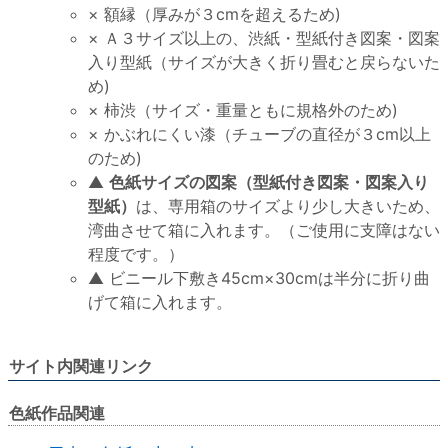
× 額縁（厚みが３cmを超えるため)
× Ａ３サイズ以上の、渋紙・型紙付き図案・図案
入り型紙（サイズが大きく折り畳むと戻らないた
め)
× 柿渋（サイズ・重量ともに規格外のため)
× かぶれにくい漆（チューブの直径が３cm以上
のため)
▲
色紙サイズの図案（型紙付き図案・図案入り
型紙）
は、専用箱のサイズより少し大きいため、
湾曲させて箱に入れます。（ご使用に支障はない
程度です。）
▲ ビニール下敷き45cm×30cmは半分に折り曲
げて箱に入れます。
サイト内関連リンク
色紙作品関連