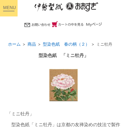
toggle
navigation
ホーム
商品
型染色紙 春の柄（２）
ミニ牡丹
型染色紙 「ミニ牡丹」
「ミニ牡丹」
型染色紙「ミニ牡丹」は京都の友禅染めの技法で製作