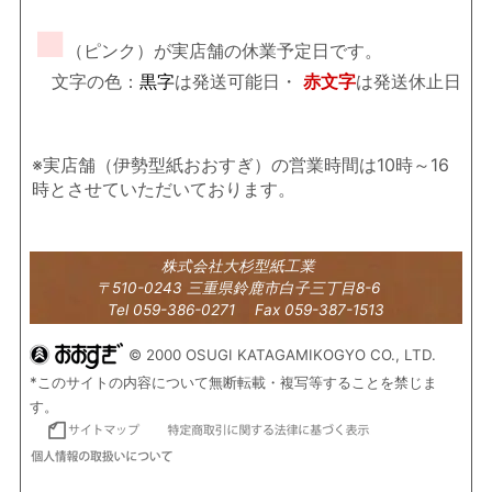
■
（ピンク）が実店舗の休業予定日です。
文字の色：
黒字
は発送可能日・
赤文字
は発送休止日
※実店舗（伊勢型紙おおすぎ）の営業時間は10時～16
時とさせていただいております。
株式会社大杉型紙工業
〒510-0243 三重県鈴鹿市白子三丁目8-6
Tel 059-386-0271 Fax 059-387-1513
© 2000 OSUGI KATAGAMIKOGYO CO., LTD.
*このサイトの内容について無断転載・複写等することを禁じま
す。