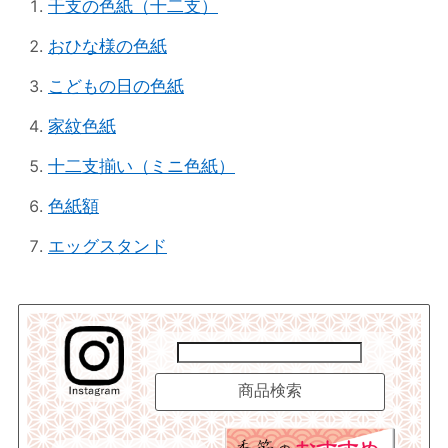
干支の色紙（十二支）
おひな様の色紙
こどもの日の色紙
家紋色紙
十二支揃い（ミニ色紙）
色紙額
エッグスタンド