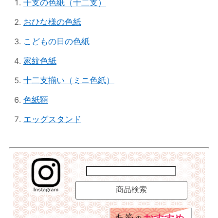
干支の色紙（十二支）
おひな様の色紙
こどもの日の色紙
家紋色紙
十二支揃い（ミニ色紙）
色紙額
エッグスタンド