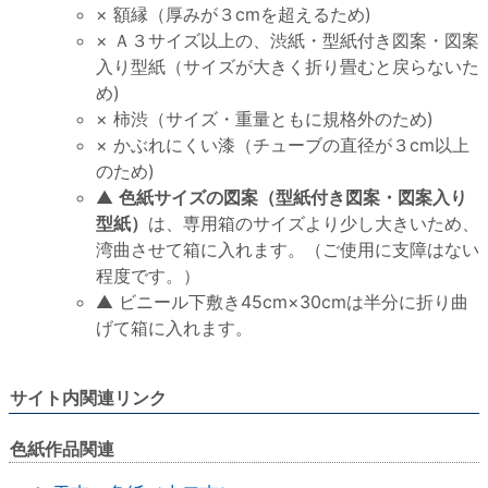
× 額縁（厚みが３cmを超えるため)
× Ａ３サイズ以上の、渋紙・型紙付き図案・図案
入り型紙（サイズが大きく折り畳むと戻らないた
め)
× 柿渋（サイズ・重量ともに規格外のため)
× かぶれにくい漆（チューブの直径が３cm以上
のため)
▲
色紙サイズの図案（型紙付き図案・図案入り
型紙）
は、専用箱のサイズより少し大きいため、
湾曲させて箱に入れます。（ご使用に支障はない
程度です。）
▲ ビニール下敷き45cm×30cmは半分に折り曲
げて箱に入れます。
サイト内関連リンク
色紙作品関連