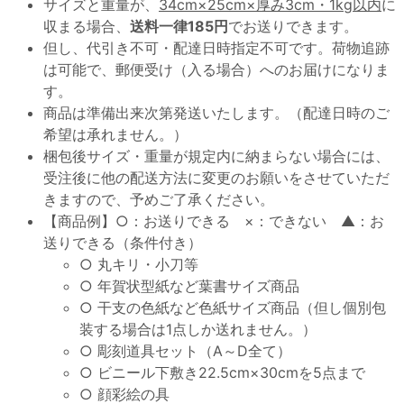
サイズと重量が、
34cm×25cm×厚み3cm・1kg以内
に
収まる場合、
送料一律185円
でお送りできます。
但し、代引き不可・配達日時指定不可です。荷物追跡
は可能で、郵便受け（入る場合）へのお届けになりま
す。
商品は準備出来次第発送いたします。（配達日時のご
希望は承れません。）
梱包後サイズ・重量が規定内に納まらない場合には、
受注後に他の配送方法に変更のお願いをさせていただ
きますので、予めご了承ください。
【商品例】○：お送りできる ×：できない ▲：お
送りできる（条件付き）
○ 丸キリ・小刀等
○ 年賀状型紙など葉書サイズ商品
○ 干支の色紙など色紙サイズ商品（但し個別包
装する場合は1点しか送れません。）
○ 彫刻道具セット（A～D全て）
○ ビニール下敷き22.5cm×30cmを5点まで
○ 顔彩絵の具