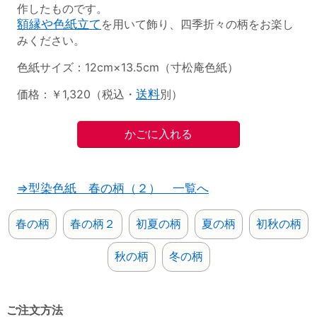
作したものです。
額縁や色紙立て
を用いて飾り、四季折々の柄をお楽し
みください。
色紙サイズ：12cm×13.5cm（寸松庵色紙）
価格：￥1,320（税込・
送料
別）
⇒型染色紙 春の柄（２） 一覧へ
春の柄
春の柄２
初夏の柄
夏の柄
初秋の柄
秋の柄
冬の柄
ご注文方法