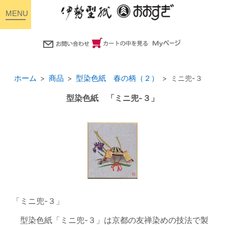
toggle
navigation
ホーム
商品
型染色紙 春の柄（２）
ミニ兜-３
型染色紙 「ミニ兜-３」
「ミニ兜-３」
型染色紙「ミニ兜-３」は京都の友禅染めの技法で製