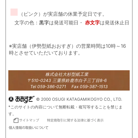
■
（ピンク）が実店舗の休業予定日です。
文字の色：
黒字
は発送可能日・
赤文字
は発送休止日
※実店舗（伊勢型紙おおすぎ）の営業時間は10時～16
時とさせていただいております。
株式会社大杉型紙工業
〒510-0243 三重県鈴鹿市白子三丁目8-6
Tel 059-386-0271 Fax 059-387-1513
© 2000 OSUGI KATAGAMIKOGYO CO., LTD.
*このサイトの内容について無断転載・複写等することを禁じま
す。