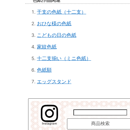
色紙作品関連
干支の色紙（十二支）
おひな様の色紙
こどもの日の色紙
家紋色紙
十二支揃い（ミニ色紙）
色紙額
エッグスタンド