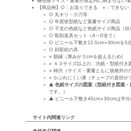
梱包後サイズ・重量が規定内に納まらない場
【商品例】○：お送りできる ×：できない
○ 丸キリ・小刀等
○ 年賀状型紙など葉書サイズ商品
○ 干支の色紙など色紙サイズ商品（但
○ 彫刻道具セット（A～D全て）
○ ビニール下敷き22.5cm×30cmを5
○ 顔彩絵の具
× 額縁（厚みが３cmを超えるため)
× Ａ３サイズ以上の、渋紙・型紙付き
× 柿渋（サイズ・重量ともに規格外のた
× かぶれにくい漆（チューブの直径が３
▲
色紙サイズの図案（型紙付き図案・
です。）
▲ ビニール下敷き45cm×30cmは
サイト内関連リンク