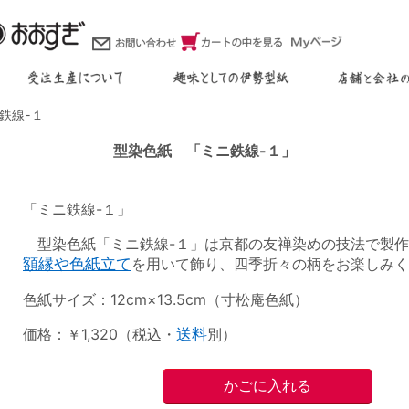
鉄線-１
型染色紙 「ミニ鉄線-１」
「ミニ鉄線-１」
型染色紙「ミニ鉄線-１」は京都の友禅染めの技法で製作
額縁や色紙立て
を用いて飾り、四季折々の柄をお楽しみく
色紙サイズ：12cm×13.5cm（寸松庵色紙）
価格：￥1,320（税込・
送料
別）