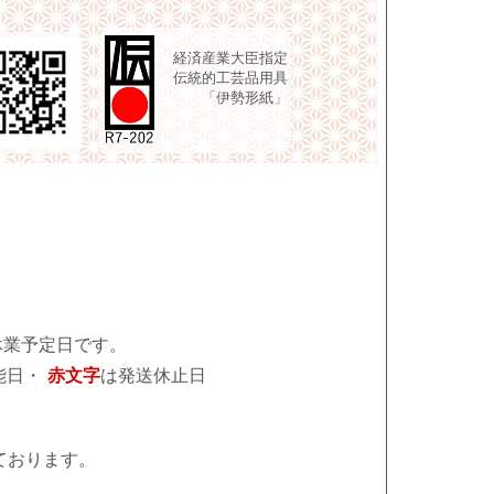
経済産業大臣指定
伝統的工芸品用具
「伊勢形紙」
休業予定日です。
能日・
赤文字
は発送休止日
ております。