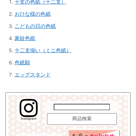
干支の色紙（十二支）
おひな様の色紙
こどもの日の色紙
家紋色紙
十二支揃い（ミニ色紙）
色紙額
エッグスタンド