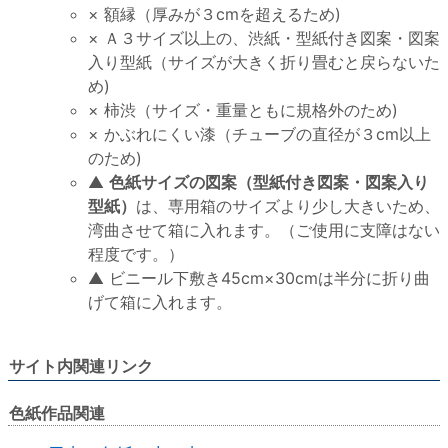
× 額縁（厚みが３cmを超えるため)
× Ａ３サイズ以上の、渋紙・型紙付き図案・図案
入り型紙（サイズが大きく折り畳むと戻らないた
め)
× 柿渋（サイズ・重量ともに規格外のため)
× かぶれにくい漆（チューブの直径が３cm以上
のため)
▲
色紙サイズの図案（型紙付き図案・図案入り
型紙）
は、専用箱のサイズより少し大きいため、
湾曲させて箱に入れます。（ご使用に支障はない
程度です。）
▲ ビニール下敷き45cm×30cmは半分に折り曲
げて箱に入れます。
サイト内関連リンク
色紙作品関連