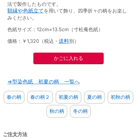
法で製作したものです。
額縁や色紙立て
を用いて飾り、四季折々の柄をお楽し
みください。
色紙サイズ：12cm×13.5cm（寸松庵色紙）
価格：￥1,320（税込・
送料
別）
⇒型染色紙 初夏の柄 一覧へ
春の柄
春の柄２
初夏の柄
夏の柄
初秋の柄
秋の柄
冬の柄
ご注文方法