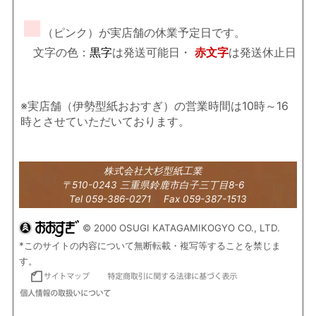
■
（ピンク）が実店舗の休業予定日です。
文字の色：
黒字
は発送可能日・
赤文字
は発送休止日
※実店舗（伊勢型紙おおすぎ）の営業時間は10時～16
時とさせていただいております。
株式会社大杉型紙工業
〒510-0243 三重県鈴鹿市白子三丁目8-6
Tel 059-386-0271 Fax 059-387-1513
© 2000 OSUGI KATAGAMIKOGYO CO., LTD.
*このサイトの内容について無断転載・複写等することを禁じま
す。