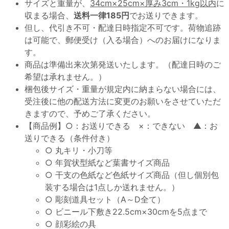
サイズと重量が、
34cm×25cm×厚み3cm・1kg以内
に
収まる場合、
送料一律185円
でお送りできます。
但し、代引き不可・配達日時指定不可です。荷物追跡
は可能で、郵便受け（入る場合）へのお届けになりま
す。
商品は準備出来次第発送いたします。（配達日時のご
希望は承れません。）
梱包後サイズ・重量が規定内に納まらない場合には、
受注後に他の配送方法に変更のお願いをさせていただ
きますので、予めご了承ください。
【商品例】○：お送りできる ×：できない ▲：お
送りできる（条件付き）
○ 丸キリ・小刀等
○ 年賀状型紙など葉書サイズ商品
○ 干支の色紙など色紙サイズ商品（但し個別包
装する場合は1点しか送れません。）
○ 彫刻道具セット（A～D全て）
○ ビニール下敷き22.5cm×30cmを5点まで
○ 顔彩絵の具