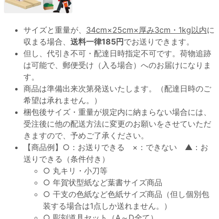
サイズと重量が、
34cm×25cm×厚み3cm・1kg以内
に
収まる場合、
送料一律185円
でお送りできます。
但し、代引き不可・配達日時指定不可です。荷物追跡
は可能で、郵便受け（入る場合）へのお届けになりま
す。
商品は準備出来次第発送いたします。（配達日時のご
希望は承れません。）
梱包後サイズ・重量が規定内に納まらない場合には、
受注後に他の配送方法に変更のお願いをさせていただ
きますので、予めご了承ください。
【商品例】○：お送りできる ×：できない ▲：お
送りできる（条件付き）
○ 丸キリ・小刀等
○ 年賀状型紙など葉書サイズ商品
○ 干支の色紙など色紙サイズ商品（但し個別包
装する場合は1点しか送れません。）
○ 彫刻道具セット（A～D全て）