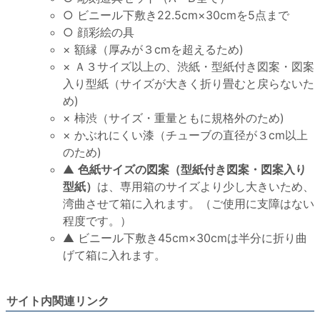
○ ビニール下敷き22.5cm×30cmを5点まで
○ 顔彩絵の具
× 額縁（厚みが３cmを超えるため)
× Ａ３サイズ以上の、渋紙・型紙付き図案・図案
入り型紙（サイズが大きく折り畳むと戻らないた
め)
× 柿渋（サイズ・重量ともに規格外のため)
× かぶれにくい漆（チューブの直径が３cm以上
のため)
▲
色紙サイズの図案（型紙付き図案・図案入り
型紙）
は、専用箱のサイズより少し大きいため、
湾曲させて箱に入れます。（ご使用に支障はない
程度です。）
▲ ビニール下敷き45cm×30cmは半分に折り曲
げて箱に入れます。
サイト内関連リンク