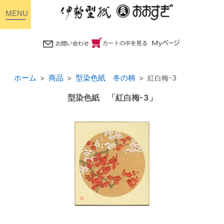
toggle
navigation
ホーム
商品
型染色紙 冬の柄
紅白梅-3
型染色紙 「紅白梅-3」