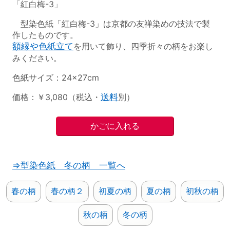
「紅白梅-3」
型染色紙「紅白梅-3」は京都の友禅染めの技法で製
作したものです。
額縁や色紙立て
を用いて飾り、四季折々の柄をお楽し
みください。
色紙サイズ：24×27cm
価格：￥3,080（税込・
送料
別）
⇒型染色紙 冬の柄 一覧へ
春の柄
春の柄２
初夏の柄
夏の柄
初秋の柄
秋の柄
冬の柄