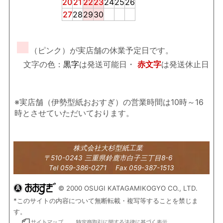
20
21
22
23
24
25
26
27
28
29
30
■
（ピンク）が実店舗の休業予定日です。
文字の色：
黒字
は発送可能日・
赤文字
は発送休止日
※実店舗（伊勢型紙おおすぎ）の営業時間は10時～16
時とさせていただいております。
株式会社大杉型紙工業
〒510-0243 三重県鈴鹿市白子三丁目8-6
Tel 059-386-0271 Fax 059-387-1513
© 2000 OSUGI KATAGAMIKOGYO CO., LTD.
*このサイトの内容について無断転載・複写等することを禁じま
す。