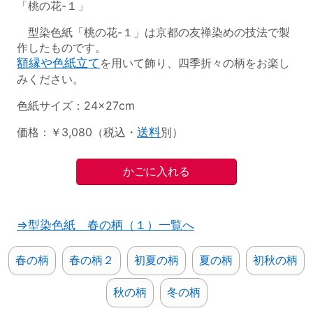
「桃の花-１」
型染色紙「桃の花-１」は京都の友禅染めの技法で製
作したものです。
額縁や色紙立て
を用いて飾り、四季折々の柄をお楽し
みください。
色紙サイズ：24×27cm
価格：￥3,080（税込・
送料
別）
⇒型染色紙 春の柄（１）一覧へ
春の柄
春の柄２
初夏の柄
夏の柄
初秋の柄
秋の柄
冬の柄