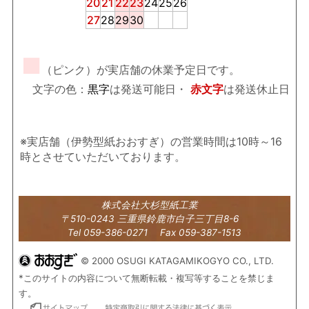
20
21
22
23
24
25
26
27
28
29
30
■
（ピンク）が実店舗の休業予定日です。
文字の色：
黒字
は発送可能日・
赤文字
は発送休止日
※実店舗（伊勢型紙おおすぎ）の営業時間は10時～16
時とさせていただいております。
株式会社大杉型紙工業
〒510-0243 三重県鈴鹿市白子三丁目8-6
Tel 059-386-0271 Fax 059-387-1513
© 2000 OSUGI KATAGAMIKOGYO CO., LTD.
*このサイトの内容について無断転載・複写等することを禁じま
す。