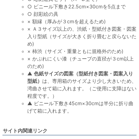
○ ビニール下敷き22.5cm×30cmを5点まで
○ 顔彩絵の具
× 額縁（厚みが３cmを超えるため)
× Ａ３サイズ以上の、渋紙・型紙付き図案・図案
入り型紙（サイズが大きく折り畳むと戻らないた
め)
× 柿渋（サイズ・重量ともに規格外のため)
× かぶれにくい漆（チューブの直径が３cm以上
のため)
▲
色紙サイズの図案（型紙付き図案・図案入り
型紙）
は、専用箱のサイズより少し大きいため、
湾曲させて箱に入れます。（ご使用に支障はない
程度です。）
▲ ビニール下敷き45cm×30cmは半分に折り曲
げて箱に入れます。
サイト内関連リンク