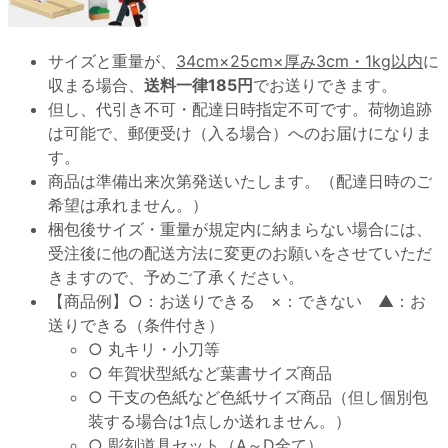
サイズと重量が、
34cm×25cm×厚み3cm・1kg以内
に
収まる場合、
送料一律185円
でお送りできます。
但し、代引き不可・配達日時指定不可です。荷物追跡
は可能で、郵便受け（入る場合）へのお届けになりま
す。
商品は準備出来次第発送いたします。（配達日時のご
希望は承れません。）
梱包後サイズ・重量が規定内に納まらない場合には、
受注後に他の配送方法に変更のお願いをさせていただ
きますので、予めご了承ください。
【商品例】○：お送りできる ×：できない ▲：お
送りできる（条件付き）
○ 丸キリ・小刀等
○ 年賀状型紙など葉書サイズ商品
○ 干支の色紙など色紙サイズ商品（但し個別包
装する場合は1点しか送れません。）
○ 彫刻道具セット（A～D全て）