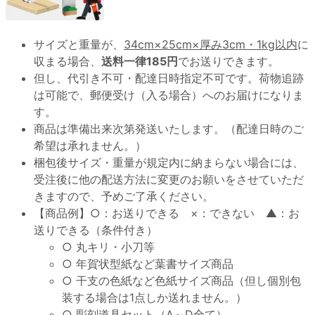
サイズと重量が、
34cm×25cm×厚み3cm・1kg以内
に
収まる場合、
送料一律185円
でお送りできます。
但し、代引き不可・配達日時指定不可です。荷物追跡
は可能で、郵便受け（入る場合）へのお届けになりま
す。
商品は準備出来次第発送いたします。（配達日時のご
希望は承れません。）
梱包後サイズ・重量が規定内に納まらない場合には、
受注後に他の配送方法に変更のお願いをさせていただ
きますので、予めご了承ください。
【商品例】○：お送りできる ×：できない ▲：お
送りできる（条件付き）
○ 丸キリ・小刀等
○ 年賀状型紙など葉書サイズ商品
○ 干支の色紙など色紙サイズ商品（但し個別包
装する場合は1点しか送れません。）
○ 彫刻道具セット（A～D全て）