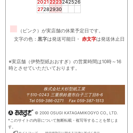
20
21
22
23
24
25
26
27
28
29
30
■
（ピンク）が実店舗の休業予定日です。
文字の色：
黒字
は発送可能日・
赤文字
は発送休止日
※実店舗（伊勢型紙おおすぎ）の営業時間は10時～16
時とさせていただいております。
株式会社大杉型紙工業
〒510-0243 三重県鈴鹿市白子三丁目8-6
Tel 059-386-0271 Fax 059-387-1513
© 2000 OSUGI KATAGAMIKOGYO CO., LTD.
*このサイトの内容について無断転載・複写等することを禁じま
す。