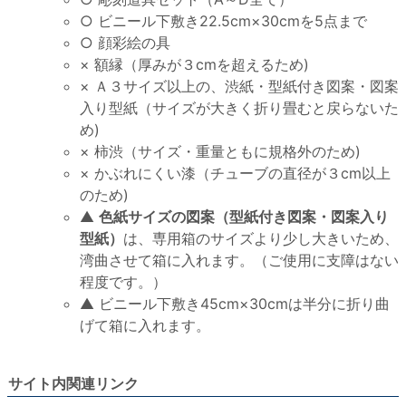
○ ビニール下敷き22.5cm×30cmを5点まで
○ 顔彩絵の具
× 額縁（厚みが３cmを超えるため)
× Ａ３サイズ以上の、渋紙・型紙付き図案・図案
入り型紙（サイズが大きく折り畳むと戻らないた
め)
× 柿渋（サイズ・重量ともに規格外のため)
× かぶれにくい漆（チューブの直径が３cm以上
のため)
▲
色紙サイズの図案（型紙付き図案・図案入り
型紙）
は、専用箱のサイズより少し大きいため、
湾曲させて箱に入れます。（ご使用に支障はない
程度です。）
▲ ビニール下敷き45cm×30cmは半分に折り曲
げて箱に入れます。
サイト内関連リンク