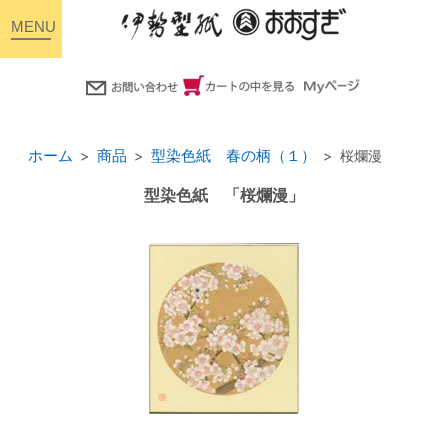
toggle
navigation
ホーム
商品
型染色紙 春の柄（１）
桜爛漫
型染色紙 「桜爛漫」