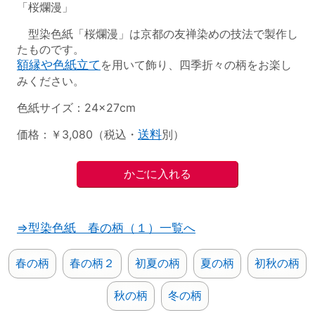
「桜爛漫」
型染色紙「桜爛漫」は京都の友禅染めの技法で製作し
たものです。
額縁や色紙立て
を用いて飾り、四季折々の柄をお楽し
みください。
色紙サイズ：24×27cm
価格：￥3,080（税込・
送料
別）
⇒型染色紙 春の柄（１）一覧へ
春の柄
春の柄２
初夏の柄
夏の柄
初秋の柄
秋の柄
冬の柄