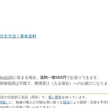
注文方法 / 基本送料
1kg以内
に収まる場合、
送料一律185円
でお送りできます。
荷物追跡は可能で、郵便受け（入る場合）へのお届けになりま
長い歴史
指定の伝統的工芸品（用具）で、
を持っています。
渋紙）
技法
に、熟練の職人が刃物を用い様々な
により図柄・文様を手作
始め様々な染色に用いられてきました。