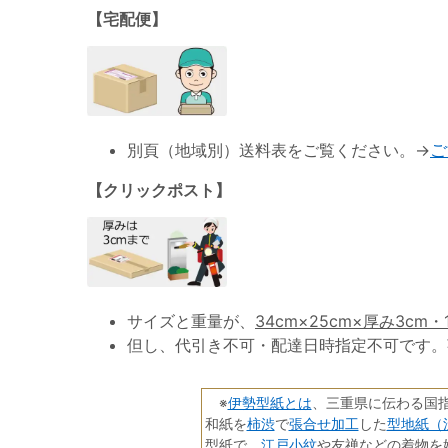
【宅配便】
別頁（地域別）送料表をご覧ください。→
ご
【クリックポスト】
サイズと重量が、
34cm×25cm×厚み3cm・
但し、代引き不可・配達日時指定不可です。
伊勢型紙とは
※
、三重県に伝わる国
柿渋
張合せ加工
型地紙（
和紙を
で
した
江戸小紋
型紙で、
や友禅などの着物を