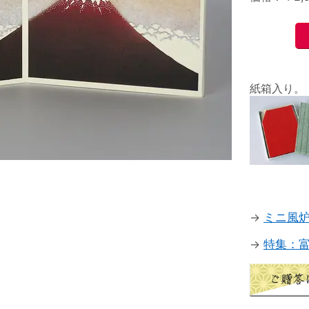
紙箱入り。
→
ミニ風
→
特集：