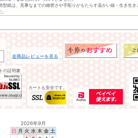
勢型紙は、見事なまでの緻密さや手彫りがもたらす温かい線・生き生き
た。
全商品レビューを見る
イトの証明書
カートも安全です。
2026年9月
日
月
火
水
木
金
土