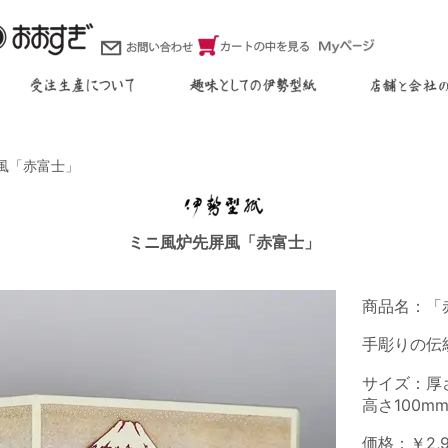
風「赤富士」
ミニ風炉先屏風「赤富士」
商品名：「
手彫りの伝
サイズ：厚
高さ100mm
価格：￥2,