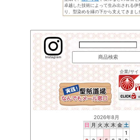
卓越した技術によって生み出される伊
り、型染めを縁の下から支えてきまし
企業/サ
2026年8月
日
月
火
水
木
金
土
1