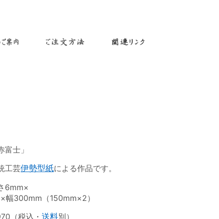
赤富士」
統工芸
伊勢型紙
による作品です。
さ6mm×
×幅300mm（150mm×2）
970（税込・
送料
別）