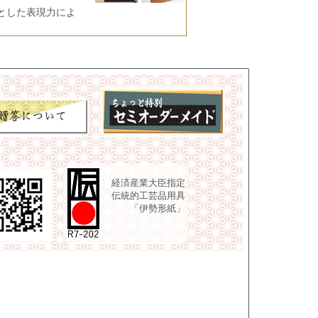
とした表現力によ
経済産業大臣指定
伝統的工芸品用具
「伊勢形紙」