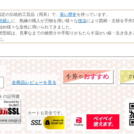
長い歴史
指定の伝統的工芸品（用具）で、
を持っています。
渋紙）
技法
に、熟練の職人が刃物を用い様々な
により図柄・文様を手作
始め様々な染色に用いられてきました。
勢型紙は、見事なまでの緻密さや手彫りがもたらす温かい線・生き生き
た。
全商品レビューを見る
イトの証明書
カートも安全です。