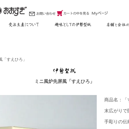
風「すえひろ」
ミニ風炉先屏風「すえひろ」
商品名：「
末広がりで
手彫りの伝