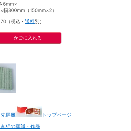
さ6mm×
×幅300mm（150mm×2）
970（税込・
送料
別）
炉先屏風
トップページ
招き猫の額縁・作品