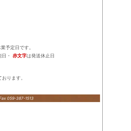
休業予定日です。
能日・
赤文字
は発送休止日
ております。
Fax 059-387-1513