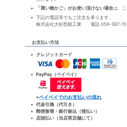
「買い物かご」がお使い頂けない場合
は、こ
下記の電話等でもご注文を承ります。
株式会社大杉型紙工業 電話 059-387-1515 F
お支払い方法
クレジットカード
PayPay（ペイペイ）
※
ペイペイでのお支払いの流れ
代金引換（代引き）
郵便振替・銀行振込（後払い）
店頭払い（当店実店舗にて）