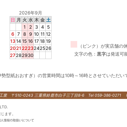
2026年9月
日
月
火
水
木
金
土
1
2
3
4
5
6
7
8
9
10
11
12
13
14
15
16
17
18
19
■
（ピンク）が実店舗の
20
21
22
23
24
25
26
文字の色：
黒字
は発送可
27
28
29
30
伊勢型紙おおすぎ）の営業時間は10時～16時とさせていただい
紙工業
〒510-0243 三重県鈴鹿市白子三丁目8-6
Tel 059-386-0271 
LTD.
禁じます。