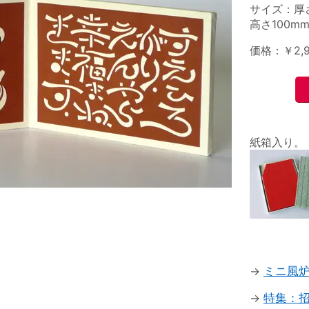
サイズ：厚
高さ100mm
価格：￥2,
紙箱入り。
→
ミニ風
→
特集：