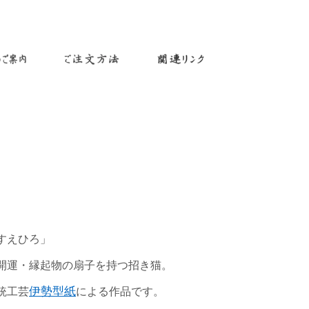
すえひろ」
開運・縁起物の扇子を持つ招き猫。
統工芸
伊勢型紙
による作品です。