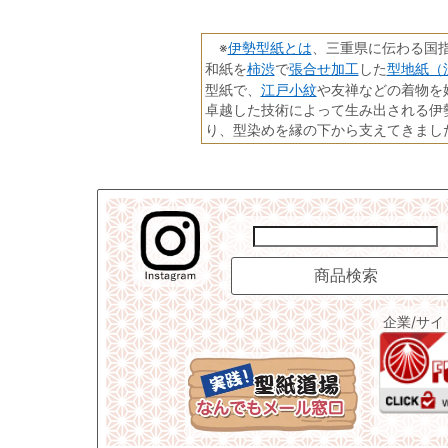
伊勢型紙とは
※
、三重県に伝わる国
柿渋
張合せ加工
型地紙（
和紙を
で
した
江戸小紋
型紙で、
や友禅などの着物を
卓越した技術によって生み出される伊
り、型染めを縁の下から支えてきまし
企業/サ