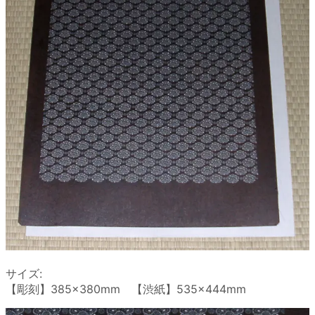
サイズ:
【彫刻】385×380mm 【渋紙】535×444mm