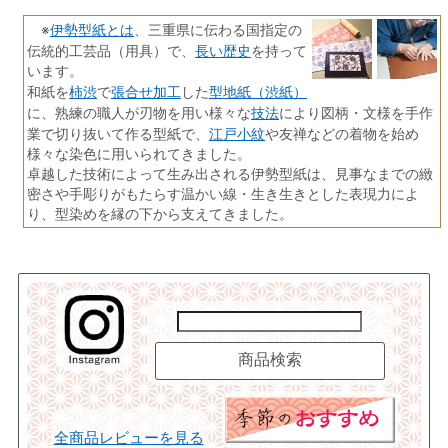
伊勢型紙とは
※
、三重県に伝わる国指定の
長い歴史
伝統的工芸品（用具）で、
を持って
います。
柿渋
張合せ加工
型地紙（渋紙）
和紙を
で
した
技法
に、熟練の職人が刃物を用い様々な
により図柄・文様を手作
江戸小紋
業で切り抜いて作る型紙で、
や友禅などの着物を始め
様々な染色に用いられてきました。
卓越した技術によって生み出される伊勢型紙は、見事なまでの緻
密さや手彫りがもたらす温かい線・生き生きとした表現力によ
り、型染めを縁の下から支えてきました。
全商品レビューを見る