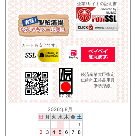
企業/サイトの証明書
カートも安全です。
経済産業大臣指定
伝統的工芸品用具
「伊勢形紙」
2026年8月
日
月
火
水
木
金
土
1
2
3
4
5
6
7
8