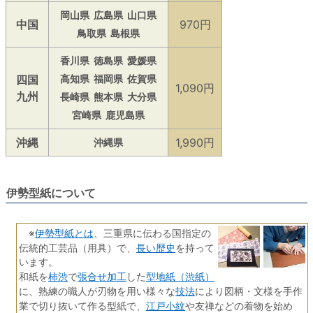
岡山県
広島県
山口県
中国
970円
鳥取県
島根県
香川県
徳島県
愛媛県
四国
高知県
福岡県
佐賀県
1,090円
九州
長崎県
熊本県
大分県
宮崎県
鹿児島県
沖縄
1,990円
沖縄県
伊勢型紙について
伊勢型紙とは
※
、三重県に伝わる国指定の
長い歴史
伝統的工芸品（用具）で、
を持って
います。
柿渋
張合せ加工
型地紙（渋紙）
和紙を
で
した
技法
に、熟練の職人が刃物を用い様々な
により図柄・文様を手作
江戸小紋
業で切り抜いて作る型紙で、
や友禅などの着物を始め