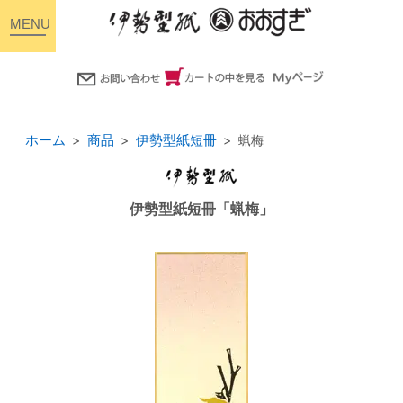
toggle
navigation
ホーム
商品
伊勢型紙短冊
蝋梅
伊勢型紙短冊「蝋梅」