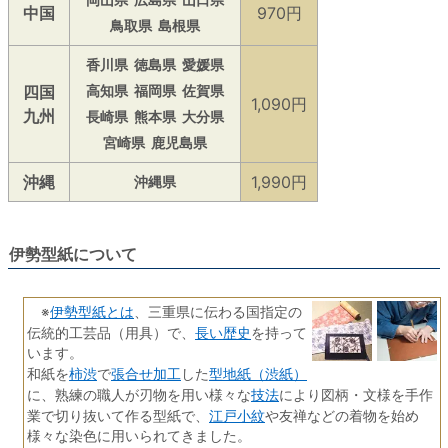
中国
970円
鳥取県
島根県
香川県
徳島県
愛媛県
四国
高知県
福岡県
佐賀県
1,090円
九州
長崎県
熊本県
大分県
宮崎県
鹿児島県
沖縄
1,990円
沖縄県
伊勢型紙について
伊勢型紙とは
※
、三重県に伝わる国指定の
長い歴史
伝統的工芸品（用具）で、
を持って
います。
柿渋
張合せ加工
型地紙（渋紙）
和紙を
で
した
技法
に、熟練の職人が刃物を用い様々な
により図柄・文様を手作
江戸小紋
業で切り抜いて作る型紙で、
や友禅などの着物を始め
様々な染色に用いられてきました。