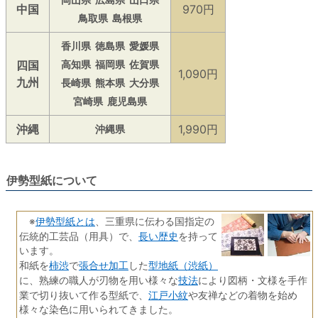
中国
970円
鳥取県
島根県
香川県
徳島県
愛媛県
四国
高知県
福岡県
佐賀県
1,090円
九州
長崎県
熊本県
大分県
宮崎県
鹿児島県
沖縄
1,990円
沖縄県
伊勢型紙について
伊勢型紙とは
※
、三重県に伝わる国指定の
長い歴史
伝統的工芸品（用具）で、
を持って
います。
柿渋
張合せ加工
型地紙（渋紙）
和紙を
で
した
技法
に、熟練の職人が刃物を用い様々な
により図柄・文様を手作
江戸小紋
業で切り抜いて作る型紙で、
や友禅などの着物を始め
様々な染色に用いられてきました。