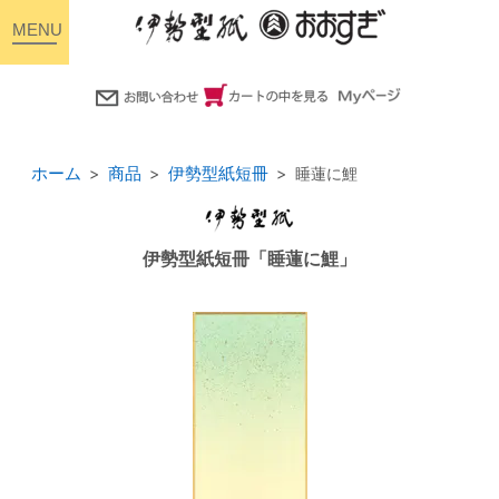
toggle
navigation
ホーム
商品
伊勢型紙短冊
睡蓮に鯉
伊勢型紙短冊「睡蓮に鯉」