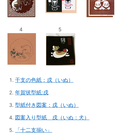
4
5
干支の色紙：戌（いぬ）
年賀状型紙:戌
型紙付き図案：戌（いぬ）
図案入り型紙 戌（いぬ：犬）
「十二支揃い」