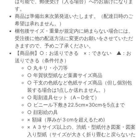
は可能で、郵便受け（入る場合）へのお届けになりま
す。
商品は準備出来次第発送いたします。（配達日時のご
希望は承れません。）
梱包後サイズ・重量が規定内に納まらない場合には、
受注後に他の配送方法に変更のお願いをさせていただ
きますので、予めご了承ください。
【商品例】○：お送りできる ×：できない ▲：お
送りできる（条件付き）
○ 丸キリ・小刀等
○ 年賀状型紙など葉書サイズ商品
○ 干支の色紙など色紙サイズ商品（但し個別包
装する場合は1点しか送れません。）
○ 彫刻道具セット（A～D全て）
○ ビニール下敷き22.5cm×30cmを5点まで
○ 顔彩絵の具
× 額縁（厚みが３cmを超えるため)
× Ａ３サイズ以上の、渋紙・型紙付き図案・図案
入り型紙（サイズが大きく折り畳むと戻らないた