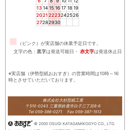
6
7
8
9
10
11
12
13
14
15
16
17
18
19
20
21
22
23
24
25
26
27
28
29
30
■
（ピンク）が実店舗の休業予定日です。
文字の色：
黒字
は発送可能日・
赤文字
は発送休止日
※実店舗（伊勢型紙おおすぎ）の営業時間は10時～16
時とさせていただいております。
株式会社大杉型紙工業
〒510-0243 三重県鈴鹿市白子三丁目8-6
Tel 059-386-0271 Fax 059-387-1513
© 2000 OSUGI KATAGAMIKOGYO CO., LTD.