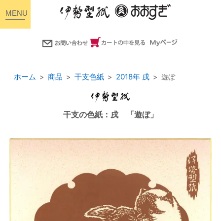
toggle
navigation
ホーム
商品
干支色紙
2018年 戌
遊ぼ
干支の色紙：戌 「遊ぼ」