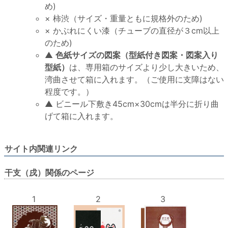
め)
× 柿渋（サイズ・重量ともに規格外のため)
× かぶれにくい漆（チューブの直径が３cm以上
のため)
▲
色紙サイズの図案（型紙付き図案・図案入り
型紙）
は、専用箱のサイズより少し大きいため、
湾曲させて箱に入れます。（ご使用に支障はない
程度です。）
▲ ビニール下敷き45cm×30cmは半分に折り曲
げて箱に入れます。
サイト内関連リンク
干支（戌）関係のページ
1
2
3