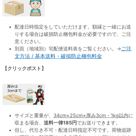
配達日時指定をしていただけます。額縁と一緒にお送
りする場合は破損防止梱包料金が必要ですので、ご注
意ください。
別頁（地域別）宅配便送料表をご覧ください。→
ご注
文方法 / 基本送料・破損防止梱包料金
【クリックポスト】
サイズと重量が、
34cm×25cm×厚み3cm・1kg以内
に
収まる場合、
送料一律185円
でお送りできます。
但し、代引き不可・配達日時指定不可です。荷物追跡