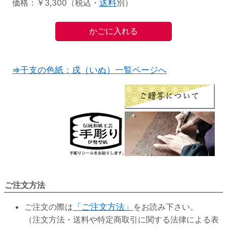
価格：￥3,300（税込・
送料
別）
⇒干支の色紙：戌（いぬ）一覧ページへ
ご注文方法
ご注文の際は
「ご注文方法」
をお読み下さい。
（注文方法・送料や特定商取引に関する法律による表