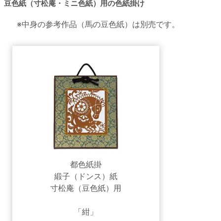
豆色紙（寸松庵・ミニ色紙）用の色紙掛け
※中身の参考作品（馬の豆色紙）は別売です。
都色紙掛
緞子（ドンス）紙
寸松庵（豆色紙）用
「紺」