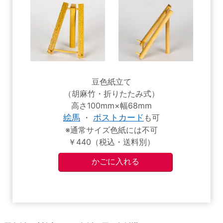
豆色紙立て
（胡麻竹・折りたたみ式）
高さ100mm×幅68mm
絵馬
・
ポストカード
も可
※通常サイズ色紙には不可
￥440（税込・送料別）