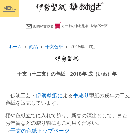
toggle
navigation
ホーム
商品
干支色紙
2018年「戌」
干支（十二支）の色紙 2018年 戌（いぬ）年
伊勢型紙に
手彫り
伝統工芸・
よる
型紙の戌年の干支
色紙を販売しています。
額や色紙立てに入れて飾り、新春の演出として、また
お年賀などの贈り物にもご利用ください。
干支の色紙トップページ
→