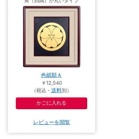
角（四隅）が丸いタイプ
色紙額Ａ
￥12,540
（税込・
送料
別）
レビューを閲覧