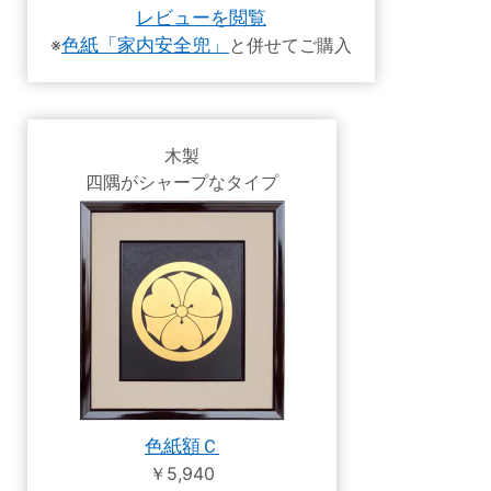
レビューを閲覧
※
色紙「家内安全兜」
と併せてご購入
木製
四隅がシャープなタイプ
色紙額Ｃ
￥5,940