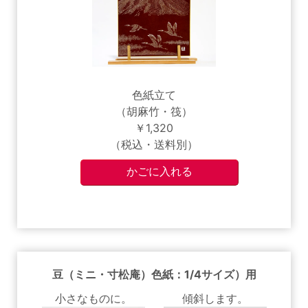
色紙立て
（胡麻竹・筏）
￥1,320
（税込・送料別）
豆（ミニ・寸松庵）色紙：1/4サイズ）用
小さなものに。
傾斜します。