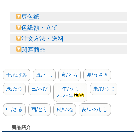
豆色紙
色紙額・立て
注文方法・送料
関連商品
子/ねずみ
丑/うし
寅/とら
卯/うさぎ
辰/たつ
巳/へび
午/うま
未/ひつじ
2026年
申/さる
酉/とり
戌/いぬ
亥/いのしし
商品紹介