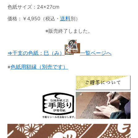
色紙サイズ：24×27cm
価格：￥4,950（税込・
送料
別）
※販売終了しました。
⇒干支の色紙：巳（み）
一覧ページへ
※
色紙用額縁（別売です）