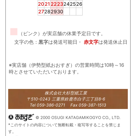
20
21
22
23
24
25
26
27
28
29
30
■
（ピンク）が実店舗の休業予定日です。
文字の色：
黒字
は発送可能日・
赤文字
は発送休止日
※実店舗（伊勢型紙おおすぎ）の営業時間は10時～16
時とさせていただいております。
株式会社大杉型紙工業
〒510-0243 三重県鈴鹿市白子三丁目8-6
Tel 059-386-0271 Fax 059-387-1513
© 2000 OSUGI KATAGAMIKOGYO CO., LTD.
*このサイトの内容について無断転載・複写等することを禁じま
す。