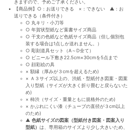
きますので、予めご了承ください。
【商品例】○：お送りできる ×：できない ▲：お
送りできる（条件付き）
○ 丸キリ・小刀等
○ 年賀状型紙など葉書サイズ商品
○ 干支の色紙など色紙サイズ商品（但し個別包
装する場合は1点しか送れません。）
○ 彫刻道具セット（A～D全て）
○ ビニール下敷き22.5cm×30cmを5点まで
○ 顔彩絵の具
× 額縁（厚みが３cmを超えるため)
× Ａ３サイズ以上の、渋紙・型紙付き図案・図案
入り型紙（サイズが大きく折り畳むと戻らないた
め)
× 柿渋（サイズ・重量ともに規格外のため)
× かぶれにくい漆（チューブの直径が３cm以上
のため)
▲
色紙サイズの図案（型紙付き図案・図案入り
型紙）
は、専用箱のサイズより少し大きいため、