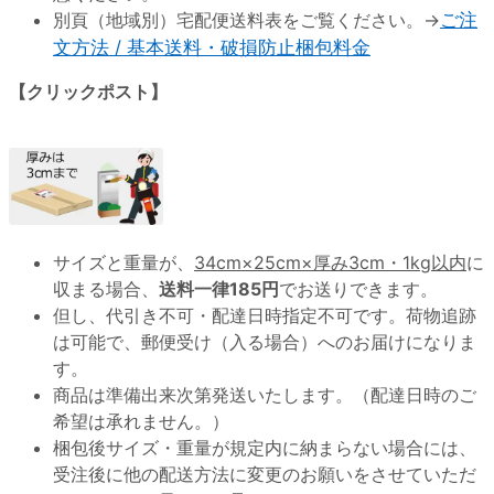
別頁（地域別）宅配便送料表をご覧ください。→
ご注
文方法 / 基本送料・破損防止梱包料金
【クリックポスト】
サイズと重量が、
34cm×25cm×厚み3cm・1kg以内
に
収まる場合、
送料一律185円
でお送りできます。
但し、代引き不可・配達日時指定不可です。荷物追跡
は可能で、郵便受け（入る場合）へのお届けになりま
す。
商品は準備出来次第発送いたします。（配達日時のご
希望は承れません。）
梱包後サイズ・重量が規定内に納まらない場合には、
受注後に他の配送方法に変更のお願いをさせていただ