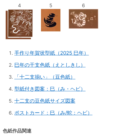
4
5
6
手作り年賀状型紙（2025 巳年）
巳年の干支色紙（えとしきし）
「十二支揃い」（豆色紙）
型紙付き図案：巳（み・ヘビ）
十二支の豆色紙サイズ図案
ポストカード：巳（み/蛇：ヘビ）
色紙作品関連