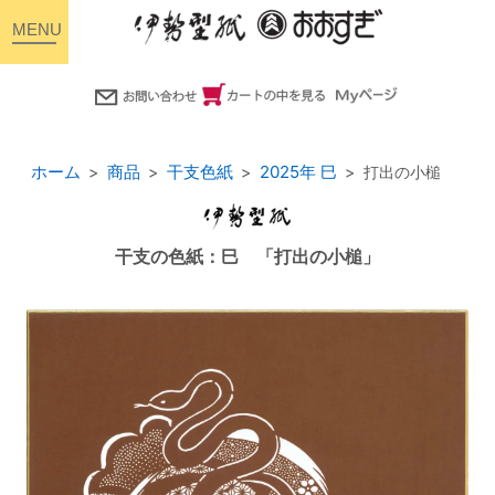
toggle
navigation
ホーム
商品
干支色紙
2025年 巳
打出の小槌
干支の色紙：巳 「打出の小槌」