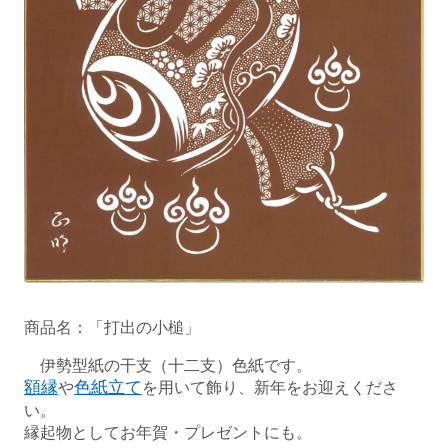
商品名：「打出の小槌」
伊勢型紙の干支（十二支）色紙です。
額縁
や
色紙立て
を用いて飾り、新年をお迎えくださ
い。
縁起物としてお年賀・プレゼントにも。