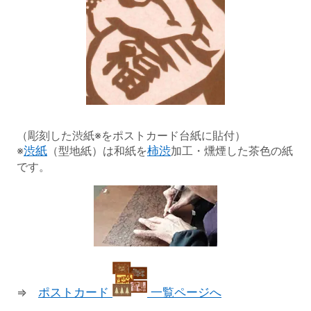
（彫刻した渋紙※をポストカード台紙に貼付）
※
渋紙
（型地紙）は和紙を
柿渋
加工・燻煙した茶色の紙
です。
⇒
ポストカード
一覧ページへ