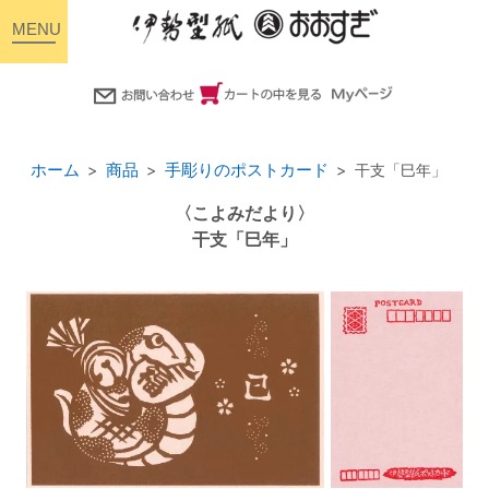
toggle
navigation
ホーム
商品
手彫りのポストカード
干支「巳年」
〈こよみだより〉
干支「巳年」