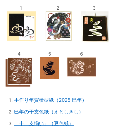
1
2
3
4
5
6
手作り年賀状型紙（2025 巳年）
巳年の干支色紙（えとしきし）
「十二支揃い」（豆色紙）