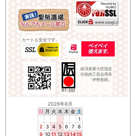
カートも安全です。
経済産業大臣指定
伝統的工芸品用具
「伊勢形紙」
2026年8月
日
月
火
水
木
金
土
1
2
3
4
5
6
7
8
9
10
11
12
13
14
15