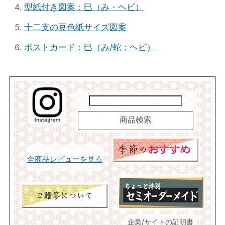
型紙付き図案：巳（み・ヘビ）
十二支の豆色紙サイズ図案
ポストカード：巳（み/蛇：ヘビ）
全商品レビューを見る
企業/サイトの証明書