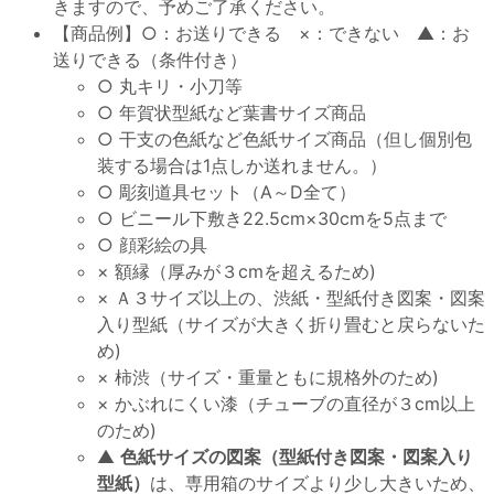
きますので、予めご了承ください。
【商品例】○：お送りできる ×：できない ▲：お
送りできる（条件付き）
○ 丸キリ・小刀等
○ 年賀状型紙など葉書サイズ商品
○ 干支の色紙など色紙サイズ商品（但し個別包
装する場合は1点しか送れません。）
○ 彫刻道具セット（A～D全て）
○ ビニール下敷き22.5cm×30cmを5点まで
○ 顔彩絵の具
× 額縁（厚みが３cmを超えるため)
× Ａ３サイズ以上の、渋紙・型紙付き図案・図案
入り型紙（サイズが大きく折り畳むと戻らないた
め)
× 柿渋（サイズ・重量ともに規格外のため)
× かぶれにくい漆（チューブの直径が３cm以上
のため)
▲
色紙サイズの図案（型紙付き図案・図案入り
型紙）
は、専用箱のサイズより少し大きいため、