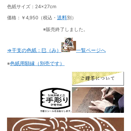
色紙サイズ：24×27cm
価格：￥4,950（税込・
送料
別）
※販売終了しました。
⇒干支の色紙：巳（み）
一覧ページへ
※
色紙用額縁（別売です）