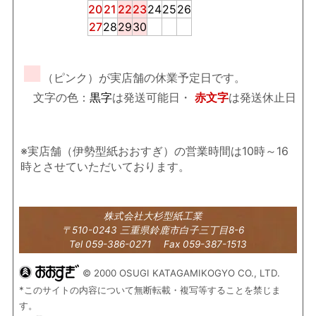
20
21
22
23
24
25
26
27
28
29
30
■
（ピンク）が実店舗の休業予定日です。
文字の色：
黒字
は発送可能日・
赤文字
は発送休止日
※実店舗（伊勢型紙おおすぎ）の営業時間は10時～16
時とさせていただいております。
株式会社大杉型紙工業
〒510-0243 三重県鈴鹿市白子三丁目8-6
Tel 059-386-0271 Fax 059-387-1513
© 2000 OSUGI KATAGAMIKOGYO CO., LTD.
*このサイトの内容について無断転載・複写等することを禁じま
す。