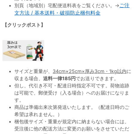
別頁（地域別）宅配便送料表をご覧ください。→
ご注
文方法 / 基本送料・破損防止梱包料金
【クリックポスト】
サイズと重量が、
34cm×25cm×厚み3cm・1kg以内
に
収まる場合、
送料一律185円
でお送りできます。
但し、代引き不可・配達日時指定不可です。荷物追跡
は可能で、郵便受け（入る場合）へのお届けになりま
す。
商品は準備出来次第発送いたします。（配達日時のご
希望は承れません。）
梱包後サイズ・重量が規定内に納まらない場合には、
受注後に他の配送方法に変更のお願いをさせていただ