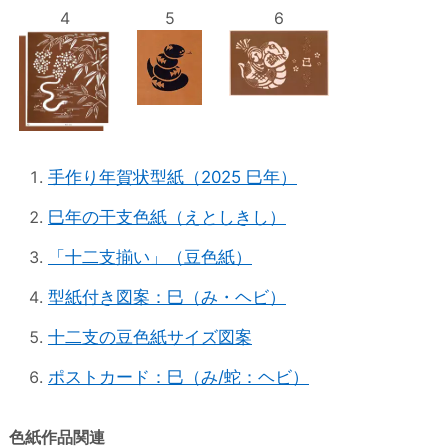
4
5
6
手作り年賀状型紙（2025 巳年）
巳年の干支色紙（えとしきし）
「十二支揃い」（豆色紙）
型紙付き図案：巳（み・ヘビ）
十二支の豆色紙サイズ図案
ポストカード：巳（み/蛇：ヘビ）
色紙作品関連