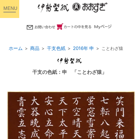
toggle
navigation
ホーム
商品
干支色紙
2016年 申
ことわざ猿
干支の色紙：申 「ことわざ猿」