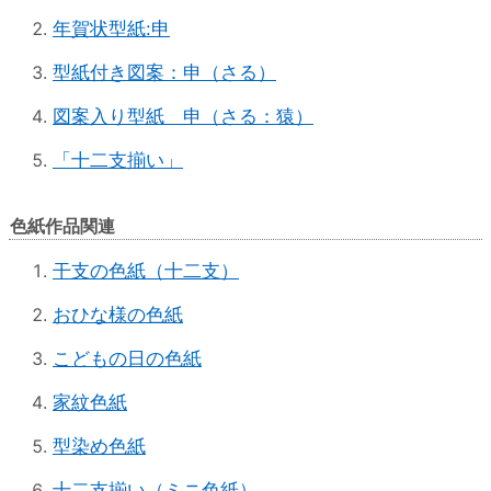
年賀状型紙:申
型紙付き図案：申（さる）
図案入り型紙 申（さる：猿）
「十二支揃い」
色紙作品関連
干支の色紙（十二支）
おひな様の色紙
こどもの日の色紙
家紋色紙
型染め色紙
十二支揃い（ミニ色紙）