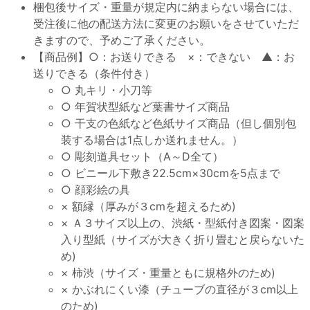
梱包後サイズ・重量が規定内に納まらない場合には、
受注後に他の配送方法に変更のお願いをさせていただ
きますので、予めご了承ください。
【商品例】○：お送りできる ×：できない ▲：お
送りできる（条件付き）
○ 丸キリ・小刀等
○ 年賀状型紙など葉書サイズ商品
○ 干支の色紙など色紙サイズ商品（但し個別包
装する場合は1点しか送れません。）
○ 彫刻道具セット（A～D全て）
○ ビニール下敷き22.5cm×30cmを5点まで
○ 顔彩絵の具
× 額縁（厚みが３cmを超えるため)
× Ａ３サイズ以上の、渋紙・型紙付き図案・図案
入り型紙（サイズが大きく折り畳むと戻らないた
め)
× 柿渋（サイズ・重量ともに規格外のため)
× かぶれにくい漆（チューブの直径が３cm以上
のため)