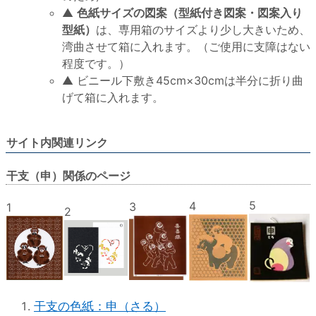
▲
色紙サイズの図案（型紙付き図案・図案入り
型紙）
は、専用箱のサイズより少し大きいため、
湾曲させて箱に入れます。（ご使用に支障はない
程度です。）
▲ ビニール下敷き45cm×30cmは半分に折り曲
げて箱に入れます。
サイト内関連リンク
干支（申）関係のページ
5
4
3
1
2
干支の色紙：申（さる）