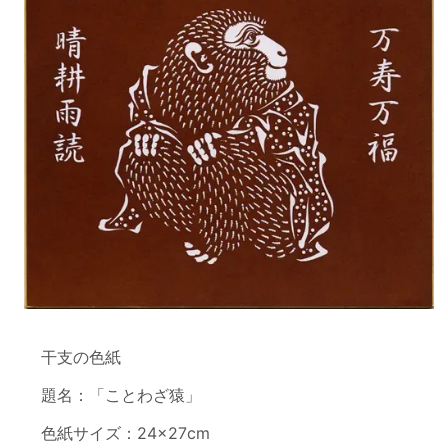
干支の色紙
題名：「ことわざ猿」
色紙サイズ：24×27cm