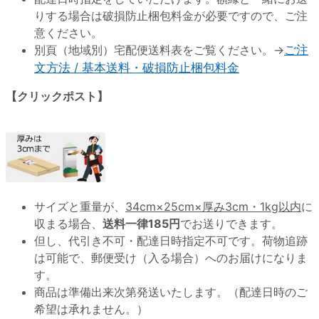
りする場合は破損防止梱包料金が必要ですので、ご注
意ください。
別頁（地域別）宅配便送料表をご覧ください。→
ご注
文方法 / 基本送料・破損防止梱包料金
【クリックポスト】
サイズと重量が、
34cm×25cm×厚み3cm・1kg以内
に
収まる場合、
送料一律185円
でお送りできます。
但し、代引き不可・配達日時指定不可です。荷物追跡
は可能で、郵便受け（入る場合）へのお届けになりま
す。
商品は準備出来次第発送いたします。（配達日時のご
希望は承れません。）