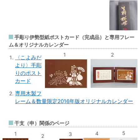
手彫り伊勢型紙ポストカード（完成品）と専用フレー
ム＆オリジナルカレンダー
1
2
〈こよみだ
より〉手彫
りのポスト
カード
専用木製フ
レーム＆数量限定2016年版オリジナルカレンダー
干支（申）関係のページ
5
4
1
3
2