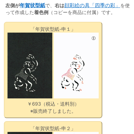
左側が
年賀状型紙
で、
右は
顔彩絵の具「四季の彩」
を使
って作成した
着色例
（コピーを商品に付属）です。
「年賀状型紙-申１」
￥693（税込・送料別）
※販売終了しました。
「年賀状型紙-申２」