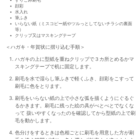
すりこみ刷毛
顔彩
水入れ
筆ふき
いらない紙（ミスコピー紙やツルっとしてないチラシの裏面
等）
クリップ又はマスキングテープ
＜ハガキ・年賀状に摺り込む手順＞
ハガキの上に型紙を重ねクリップで３カ所とめるかマ
スキングテープで机に固定します。
刷毛を水で湿らし筆ふきで軽くふき、顔彩をこすって
刷毛に色をとります。
刷毛をいらない紙の上で小さな弧を描くようにぐるぐ
るかきます。刷毛に残った絵の具がべとべとでなくな
って 扱いやすくなったのを確認してから型紙の上で刷
毛を動かします。
色分けをするときは色相ごとに刷毛を用意した方が刷