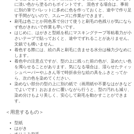
に淡い色から塗るのもポイントです。 混色する場合は、事前
に別の筆でパレットに多めに色を作っておくと、途中で作り足
す手間がないので、スムーズに作業ができます。
刷毛は色ごとか同色系で分けて使うと刷毛の色残りが気になら
ず色がきれいで作業も早いです。
はじめに、はがきと型紙を机にマスキングテープ等粘着力が小
さいテープで貼っておくと、途中でずれることがありません。
文鎮でも構いません。
着色する際には、絵の具と刷毛に含ませる水分は極力少なめに
します。
着色中の注意点ですが、型の上に残った前の色が、染めたい色
を濁らせることがあります。気になる場合は、湿らせたティッ
シュペーパーやふきん等で時折余分な絵の具をふきとってか
ら、次の色を染めてください。
染めない部分の型の上に別の紙で（画用紙や不要なはがきなど
でよいです）おおまかに覆いながら行うと、型の汚れも減り、
染め分けもより美しく、安心して刷毛を動かすことができま
す。
＜用意するもの＞
型紙
はがき