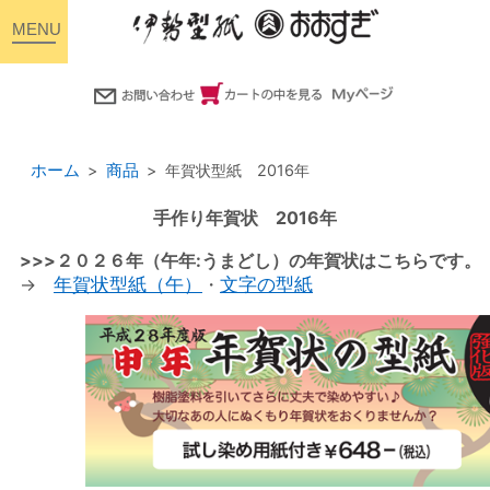
toggle
navigation
ホーム
商品
年賀状型紙 2016年
手作り年賀状 2016年
>>>２０２６年（午年:うまどし）の年賀状はこちらです。
→
年賀状型紙（午）
・
文字の型紙