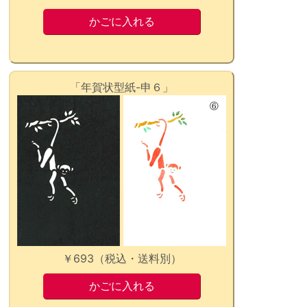
「年賀状型紙-申６」
￥693（税込・送料別）