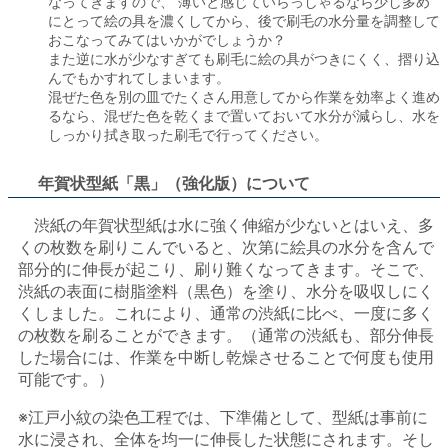
なってきますので、 薄いと感じていらっしゃるなら少し多め
にとって絵の具を濃くしてから、後で刷毛の水分量を調整して
おこなってみてはいかがでしょうか？
また逆に水が少なすぎても刷毛に絵の具がつきにくく、摺り込
んでもかすれてしまいます。
混ぜた色を別の皿でたくさん用意してから作業を効率よく進め
るなら、混ぜた色を乾くまで置いておいて水分が減らし、水を
しっかり拭き取った刷毛で行ってください。
年賀状型紙「黒」（強化版）について
渋紙の年賀状型紙は水に強く伸縮が少ないとはいえ、多
くの枚数を刷りこんでいると、次第に絵具の水分を含んで
部分的に伸長が起こり、刷り難くなってきます。そこで、
渋紙の表面に樹脂塗料（黒色）を塗り、水分を吸収しにく
くしました。これにより、通常の渋紙に比べ、一度に多く
の枚数を刷ることができます。（通常の渋紙も、部分伸長
した場合には、作業を中断し乾燥させることで何度も使用
可能です。）
※江戸小紋の染色工程では、下準備として、型紙は事前に
水に浸され、全体を均一に伸長した状態にされます。そし