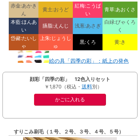
赤金:あかき
紅梅:こうば
黄土:おうど
青草:あおくさ
ん
い
本藍:ほんあ
白緑:びゃくろ
臙脂:えんじ
浅葱:あさぎ
い
く
岱赭:たいし
上朱:じょうし
黒:くろ
黄:き
ゃ
ゅ
絵の具「四季の彩」：紙上の発色
顔彩「四季の彩」 12色入りセット
￥1,870（税込・
送料
別）
すりこみ刷毛（１号、２号、３号、４号、５号）