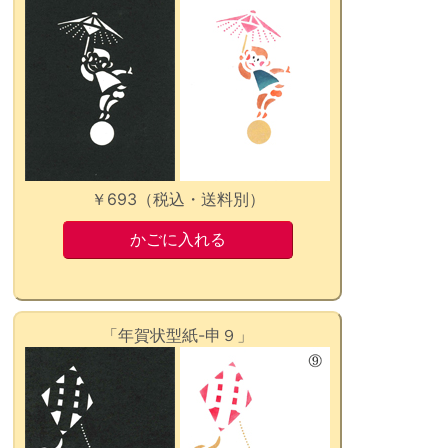
￥693（税込・送料別）
「年賀状型紙-申９」