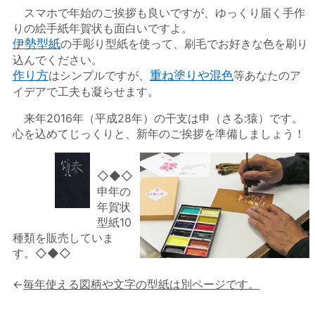
スマホで年始のご挨拶も良いですが、ゆっくり届く手作
りの絵手紙年賀状も面白いですよ。
伊勢型紙
の手彫り型紙を使って、刷毛でお好きな色を刷り
込んでください。
作り方
はシンプルですが、
重ね塗りや混色
等あなたのア
イデアで工夫も凝らせます。
来年2016年（平成28年）の干支は申（さる:猿）です。
心を込めてじっくりと、新年のご挨拶を準備しましょう！
◇◆◇
申年の
年賀状
型紙10
種類を販売していま
す。◇◆◇
←
毎年使える図柄や文字の型紙は別ページです。