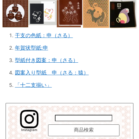
干支の色紙：申（さる）
年賀状型紙:申
型紙付き図案：申（さる）
図案入り型紙 申（さる：猿）
「十二支揃い」