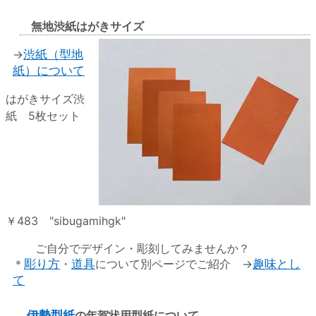
無地渋紙はがきサイズ
→
渋紙（型地
紙）について
はがきサイズ渋
紙 5枚セット
￥483 "sibugamihgk"
ご自分でデザイン・彫刻してみませんか？
＊
彫り方
・
道具
について別ページでご紹介 →
趣味とし
て
伊勢型紙
の年賀状用型紙について