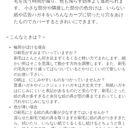
毛を洗う時間が減り、色も濁らず効率よく進められま
す。 小さな部分や隣接した部分の色分けは、いらない
紙や広告ハガキをいろんなカーブに切ったり穴をあけ
たものでカバーするときれいにできます。
＜こんなときは？＞
輪郭がぼける場合
○刷毛がすみまでいっていますか？
刷毛はとんとん叩き込まずくるくると軽い力でまわします。細
かい所はそこを意識して動かす方向を調整します。また、刷毛
の毛先がすり減ってばらついているとやりにくいので新しいも
のお使い下さい。
○紙は、にじみやすいものをつかっていませんか？
普通ハガキやインクジェットハガキは大丈夫です。和紙ハガキ
はにじみにくいと表記があるものだと安心です。刷毛にとった
絵の具が多すぎると余分な絵の具が型の裏までまわってしまい
汚れやにじみになります。
色が薄い場合
○刷毛にとる絵の具の量が少なすぎてはいませんか？
湿らせた刷毛で絵の具を取りますが刷毛に絵の具がつきすぎた
ら、拭いたり、いらない紙でくるくるし続けるとちょうど良く