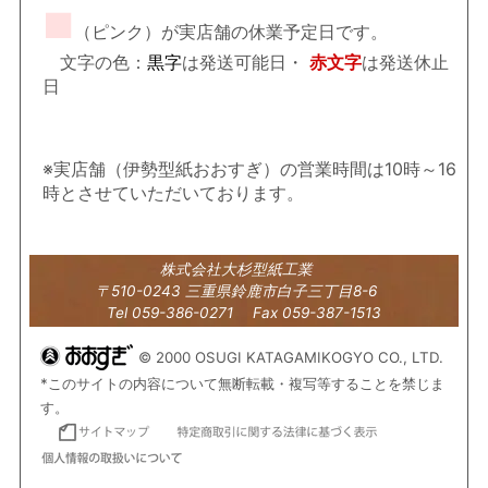
■
（ピンク）が実店舗の休業予定日です。
文字の色：
黒字
は発送可能日・
赤文字
は発送休止
日
※実店舗（伊勢型紙おおすぎ）の営業時間は10時～16
時とさせていただいております。
株式会社大杉型紙工業
〒510-0243 三重県鈴鹿市白子三丁目8-6
Tel 059-386-0271 Fax 059-387-1513
© 2000 OSUGI KATAGAMIKOGYO CO., LTD.
*このサイトの内容について無断転載・複写等することを禁じま
す。