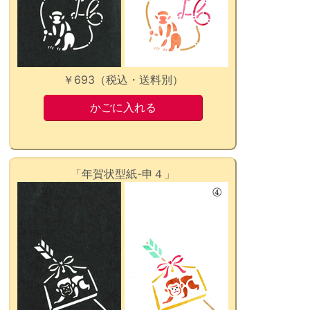
￥693（税込・送料別）
「年賀状型紙-申４」