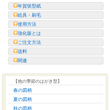
年賀状型紙
絵具・刷毛
使用方法
強化版とは
ご注文方法
送料
関連
【他の季節のはがき型】
春の図柄
夏の図柄
秋の図柄