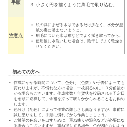
手順
小さく円を描くように刷毛で刷り込む。
絵の具にまぜる水はできるだけ少なく。水分が型
紙の裏に滲まないように。
注意点
刷毛についた水は布などでよく拭き取ってから。
使用後に水洗いした場合は、陰干しでよく乾燥さ
せてください。
初めての方へ
作成にかかる時間について、色分け（色数）や手際によっても
変わりますが、不慣れな方の場合、一枚刷るのに１０分前後か
かる場合もございます。作成枚数と年賀状を投函される予定日
を念頭に逆算して、余裕を持って取りかかられることをお勧め
します。
色分け（配色）によって作業の難しさも異なりますが、事前に
試し塗りをして、手順に慣れてから作業しましょう。
ご希望の色合いを出すために、重ね塗りや混色などが必要にな
る場合もございますが、重ね塗りする場合、色が濁らないよう