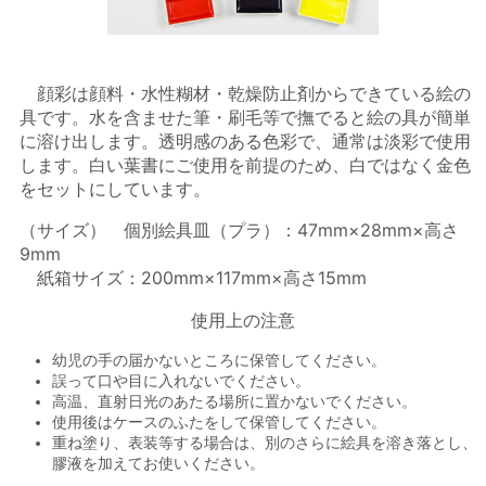
顔彩は顔料・水性糊材・乾燥防止剤からできている絵の
具です。水を含ませた筆・刷毛等で撫でると絵の具が簡単
に溶け出します。透明感のある色彩で、通常は淡彩で使用
します。白い葉書にご使用を前提のため、白ではなく金色
をセットにしています。
（サイズ） 個別絵具皿（プラ）：47mm×28mm×高さ
9mm
紙箱サイズ：200mm×117mm×高さ15mm
使用上の注意
幼児の手の届かないところに保管してください。
誤って口や目に入れないでください。
高温、直射日光のあたる場所に置かないでください。
使用後はケースのふたをして保管してください。
重ね塗り、表装等する場合は、別のさらに絵具を溶き落とし、
膠液を加えてお使いください。