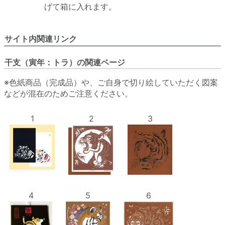
げて箱に入れます。
サイト内関連リンク
干支（寅年：トラ）の関連ページ
※色紙商品（完成品）や、ご自身で切り絵していただく図案
などが混在のためご注意ください。
1
2
3
4
5
6