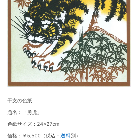
干支の色紙
題名：「勇虎」
色紙サイズ：24×27cm
価格：￥5,500（税込・
送料
別）