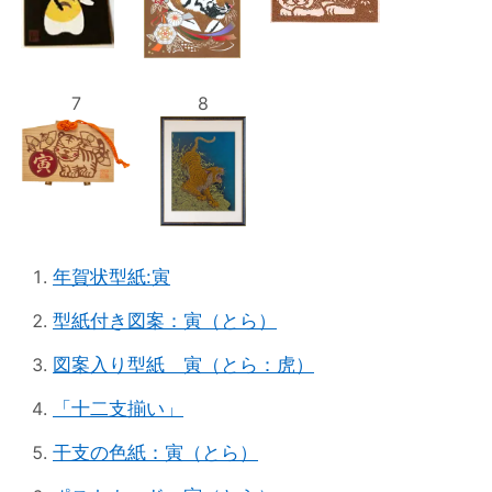
7
8
年賀状型紙:寅
型紙付き図案：寅（とら）
図案入り型紙 寅（とら：虎）
「十二支揃い」
干支の色紙：寅（とら）