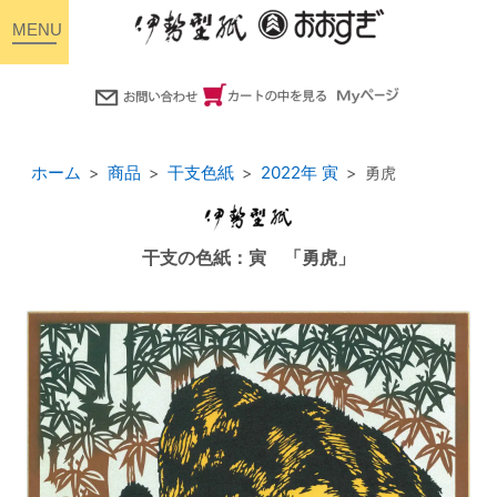
toggle
navigation
ホーム
商品
干支色紙
2022年 寅
勇虎
干支の色紙：寅 「勇虎」