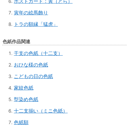
ポストカード：寅（とら）
寅年の絵馬飾り
トラの額縁「猛虎」
色紙作品関連
干支の色紙（十二支）
おひな様の色紙
こどもの日の色紙
家紋色紙
型染め色紙
十二支揃い（ミニ色紙）
色紙額