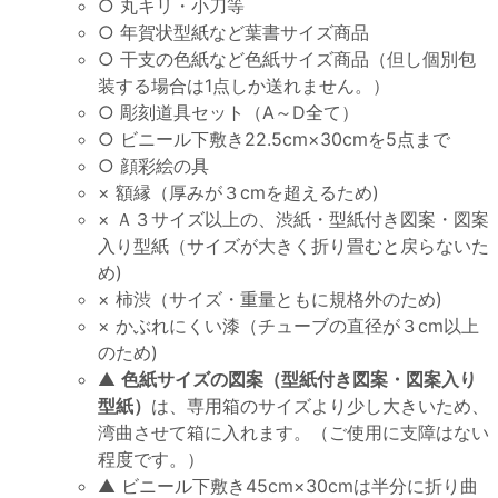
○ 丸キリ・小刀等
○ 年賀状型紙など葉書サイズ商品
○ 干支の色紙など色紙サイズ商品（但し個別包
装する場合は1点しか送れません。）
○ 彫刻道具セット（A～D全て）
○ ビニール下敷き22.5cm×30cmを5点まで
○ 顔彩絵の具
× 額縁（厚みが３cmを超えるため)
× Ａ３サイズ以上の、渋紙・型紙付き図案・図案
入り型紙（サイズが大きく折り畳むと戻らないた
め)
× 柿渋（サイズ・重量ともに規格外のため)
× かぶれにくい漆（チューブの直径が３cm以上
のため)
▲
色紙サイズの図案（型紙付き図案・図案入り
型紙）
は、専用箱のサイズより少し大きいため、
湾曲させて箱に入れます。（ご使用に支障はない
程度です。）
▲ ビニール下敷き45cm×30cmは半分に折り曲