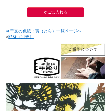
⇒干支の色紙：寅（とら）一覧ページへ
※
額縁（別売）