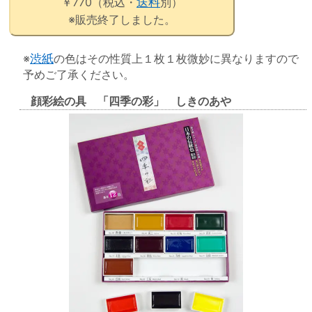
￥770（税込・
送料
別）
※販売終了しました。
※
渋紙
の色はその性質上１枚１枚微妙に異なりますので
予めご了承ください。
顔彩絵の具 「四季の彩」 しきのあや