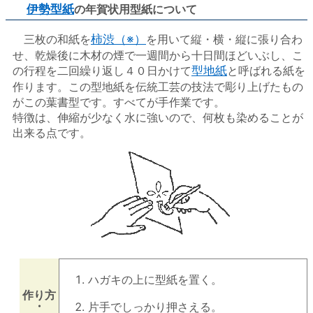
伊勢型紙
の年賀状用型紙について
三枚の和紙を
柿渋（※）
を用いて縦・横・縦に張り合わ
せ、乾燥後に木材の煙で一週間から十日間ほどいぶし、こ
の行程を二回繰り返し４０日かけて
型地紙
と呼ばれる紙を
作ります。この型地紙を伝統工芸の技法で彫り上げたもの
がこの葉書型です。すべてが手作業です。
特徴は、伸縮が少なく水に強いので、何枚も染めることが
出来る点です。
ハガキの上に型紙を置く。
作り方
・
片手でしっかり押さえる。