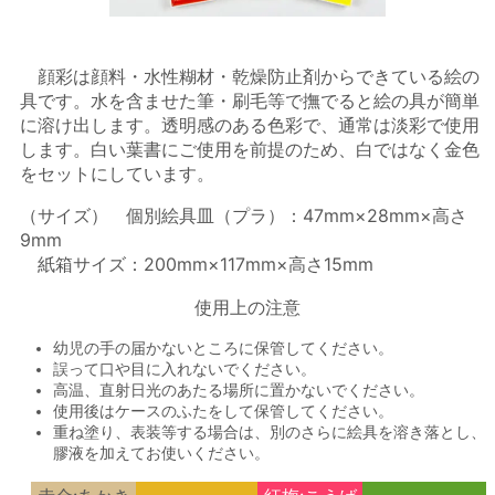
顔彩は顔料・水性糊材・乾燥防止剤からできている絵の
具です。水を含ませた筆・刷毛等で撫でると絵の具が簡単
に溶け出します。透明感のある色彩で、通常は淡彩で使用
します。白い葉書にご使用を前提のため、白ではなく金色
をセットにしています。
（サイズ） 個別絵具皿（プラ）：47mm×28mm×高さ
9mm
紙箱サイズ：200mm×117mm×高さ15mm
使用上の注意
幼児の手の届かないところに保管してください。
誤って口や目に入れないでください。
高温、直射日光のあたる場所に置かないでください。
使用後はケースのふたをして保管してください。
重ね塗り、表装等する場合は、別のさらに絵具を溶き落とし、
膠液を加えてお使いください。