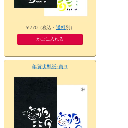
￥770（税込・
送料
別）
年賀状型紙-寅９