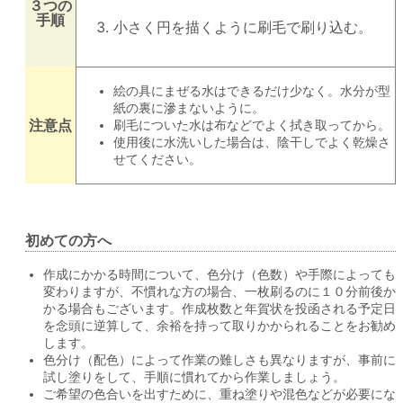
３つの
手順
小さく円を描くように刷毛で刷り込む。
絵の具にまぜる水はできるだけ少なく。水分が型
紙の裏に滲まないように。
注意点
刷毛についた水は布などでよく拭き取ってから。
使用後に水洗いした場合は、陰干しでよく乾燥さ
せてください。
初めての方へ
作成にかかる時間について、色分け（色数）や手際によっても
変わりますが、不慣れな方の場合、一枚刷るのに１０分前後か
かる場合もございます。作成枚数と年賀状を投函される予定日
を念頭に逆算して、余裕を持って取りかかられることをお勧め
します。
色分け（配色）によって作業の難しさも異なりますが、事前に
試し塗りをして、手順に慣れてから作業しましょう。
ご希望の色合いを出すために、重ね塗りや混色などが必要にな