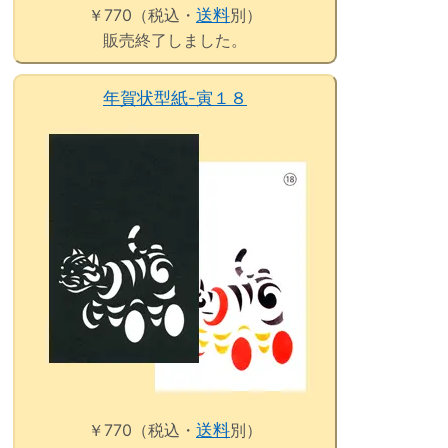
￥770（税込・
送料
別）
販売終了しました。
年賀状型紙-寅１８
￥770（税込・
送料
別）