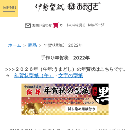
toggle
navigation
ホーム
商品
年賀状型紙 2022年
手作り年賀状 2022年
>>>２０２６年（午年:うまどし）の年賀状はこちらです。
→
年賀状型紙（午）
・
文字の型紙