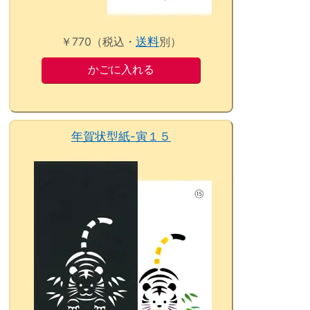
￥770（税込・
送料
別）
年賀状型紙-寅１５