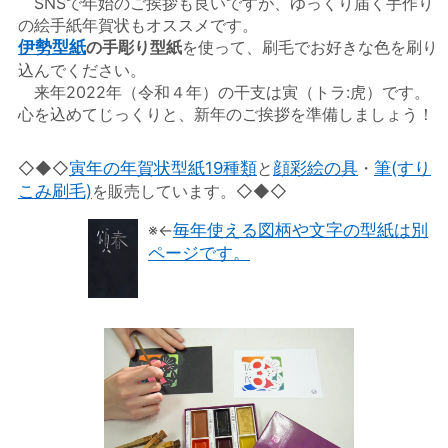
SNSで年始のご挨拶も良いですが、ゆっくり届く手作り
の絵手紙年賀状もオススメです。
伊勢型紙
の手彫り型紙
を使って、刷毛でお好きな色を刷り
込んでください。
来年2022年（令和４年）の干支は寅（トラ:虎）です。
心を込めてじっくりと、新年のご挨拶を準備しましょう！
◇◆◇
寅年の年賀状型紙19種類
と
顔彩絵の具
・
筆(すり
こみ刷毛)
を販売しています。◇◆◇
※
←
毎年使える図柄や文字の型紙は別
ページです。