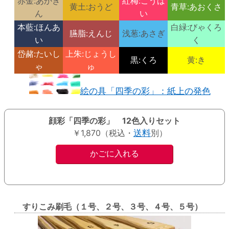
赤金:あかき
紅梅:こうば
黄土:おうど
青草:あおくさ
ん
い
本藍:ほんあ
白緑:びゃくろ
臙脂:えんじ
浅葱:あさぎ
い
く
岱赭:たいし
上朱:じょうし
黒:くろ
黄:き
ゃ
ゅ
絵の具「四季の彩」：紙上の発色
顔彩「四季の彩」 12色入りセット
￥1,870（税込・
送料
別）
すりこみ刷毛（１号、２号、３号、４号、５号）