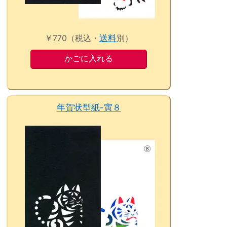
￥770（税込・
送料
別）
年賀状型紙-寅８