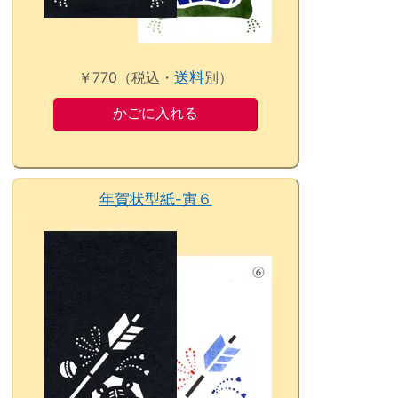
￥770（税込・
送料
別）
年賀状型紙-寅６