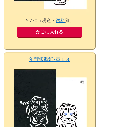
￥770（税込・
送料
別）
年賀状型紙-寅１３