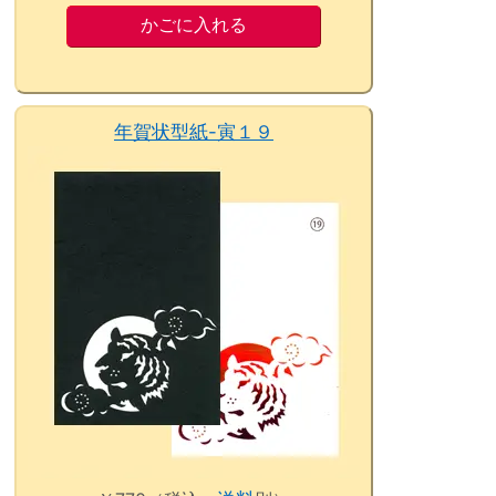
年賀状型紙-寅１９