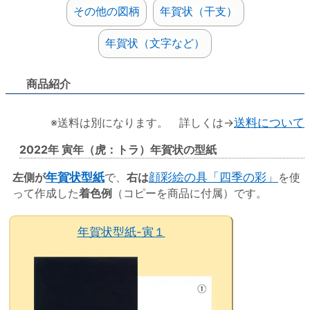
その他の図柄
年賀状（干支）
年賀状（文字など）
商品紹介
※送料は別になります。 詳しくは→
送料について
2022年 寅年（虎：トラ）年賀状の型紙
左側が
年賀状型紙
で、
右は
顔彩絵の具「四季の彩」
を使
って作成した
着色例
（コピーを商品に付属）です。
年賀状型紙-寅１