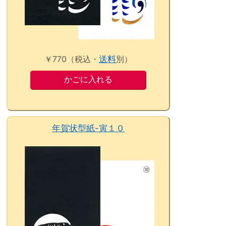
￥770（税込・
送料
別）
年賀状型紙-寅１０