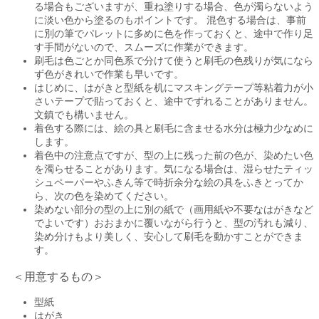
る場合もございますが、重ね塗りする場合、色が濁らないよう
に淡い色から塗るのもポイントです。 混色する場合は、事前
に別の筆でパレットに多めに色を作っておくと、途中で作り足
す手間がないので、スムーズに作業ができます。
刷毛は色ごとか同色系で分けて使うと刷毛の色残りが気になら
ず色がきれいで作業も早いです。
はじめに、はがきと型紙を机にマスキングテープ等粘着力が小
さいテープで貼っておくと、途中でずれることがありません。
文鎮でも構いません。
着色する際には、絵の具と刷毛に含ませる水分は極力少なめに
します。
着色中の注意点ですが、型の上に残った前の色が、染めたい色
を濁らせることがあります。気になる場合は、湿らせたティッ
シュペーパーやふきん等で時折余分な絵の具をふきとってか
ら、次の色を染めてください。
染めない部分の型の上に別の紙で（画用紙や不要なはがきなど
でよいです）おおまかに覆いながら行うと、型の汚れも減り、
染め分けもより美しく、安心して刷毛を動かすことができま
す。
＜用意するもの＞
型紙
はがき