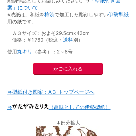
彫刻作品としてお楽しみください。→
「型紙付き図
案」について
※渋紙は、和紙を
柿渋
で加工した彫刻しやすい
伊勢型紙
用の紙です。
Ａ３サイズ：およそ29.5cm×42cm
価格：￥1,760（税込・
送料
別）
使用
丸キリ
（参考）：2～8号
⇒型紙付き図案：A３ トップページへ
⇒
（趣味としての伊勢型紙）
↓部分拡大