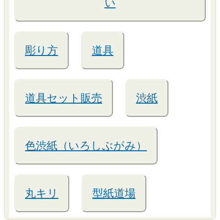
い
彫り方
道具
道具セット販売
渋紙
色渋紙（いろしぶがみ）
丸キリ
型紙道場