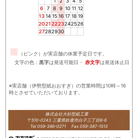
1
2
3
4
5
6
7
8
9
10
11
12
13
14
15
16
17
18
19
20
21
22
23
24
25
26
27
28
29
30
■
（ピンク）が実店舗の休業予定日です。
文字の色：
黒字
は発送可能日・
赤文字
は発送休止日
※実店舗（伊勢型紙おおすぎ）の営業時間は10時～16
時とさせていただいております。
株式会社大杉型紙工業
〒510-0243 三重県鈴鹿市白子三丁目8-6
Tel 059-386-0271 Fax 059-387-1513