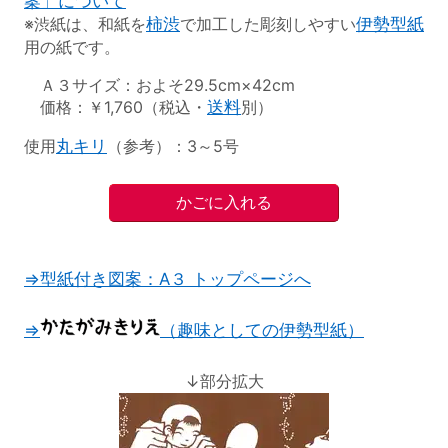
案」について
※渋紙は、和紙を
柿渋
で加工した彫刻しやすい
伊勢型紙
用の紙です。
Ａ３サイズ：およそ29.5cm×42cm
価格：￥1,760（税込・
送料
別）
使用
丸キリ
（参考）：3～5号
⇒型紙付き図案：A３ トップページへ
⇒
（趣味としての伊勢型紙）
↓部分拡大