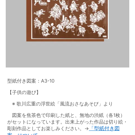
型紙付き図案：A3-10
【子供の遊び】
※ 歌川広重の浮世絵「風流おさなあそび」より
図案を焦茶色で印刷した紙と、無地の渋紙（各1枚）
がセットになっています。出来上がった作品は切り絵・
彫刻作品としてお楽しみください。→
「型紙付き図