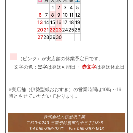
1
2
3
4
5
6
7
8
9
10
11
12
13
14
15
16
17
18
19
20
21
22
23
24
25
26
27
28
29
30
■
（ピンク）が実店舗の休業予定日です。
文字の色：
黒字
は発送可能日・
赤文字
は発送休止日
※実店舗（伊勢型紙おおすぎ）の営業時間は10時～16
時とさせていただいております。
株式会社大杉型紙工業
〒510-0243 三重県鈴鹿市白子三丁目8-6
Tel 059-386-0271 Fax 059-387-1513