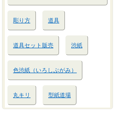
彫り方
道具
道具セット販売
渋紙
色渋紙（いろしぶがみ）
丸キリ
型紙道場